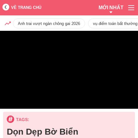
MỚI NHẤT
VỀ TRANG CHỦ
Anh trai vượt ngàn chông gai 2026
vụ điểm toán bất thường
TAGS:
Dọn Dẹp Bờ Biển