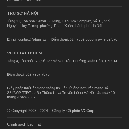
TRỤ SỞ HÀ NỘI
Tầng 21, Tòa nhà Center Building, Hapulico Complex, Số 01, phố
Nguyễn Huy Tưởng, phường Thanh Xuân, thành phố Hà Nội
Email:
contact@afamily.vn |
Điện thoại:
024 7309 5555, máy lẻ 62.370
VPĐD TẠI TP.HCM
Tầng 4, Tòa nhà 123, số 127 Võ Văn Tần, Phường Xuân Hòa, TPHCM
Điện thoại:
028 7307 7979
Giấy phép thiết lập trang thông tin điện tử tổng hợp trên mạng số
2217/GP-TTĐT do Sở Thông tin và Truyền thông Hà Nội cấp ngày 10
tháng 4 năm 2019
© Copyright 2008 - 2024 – Công ty Cổ phần VCCorp
Chính sách bảo mật