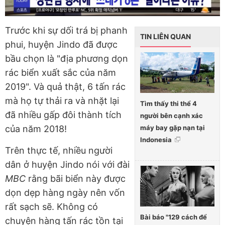
Trước khi sự dối trá bị phanh
TIN LIÊN QUAN
phui, huyện Jindo đã được
bầu chọn là "địa phương dọn
rác biển xuất sắc của năm
2019". Và quả thật, 6 tấn rác
mà họ tự thải ra và nhặt lại
Tìm thấy thi thể 4
đã nhiều gấp đôi thành tích
người bên cạnh xác
máy bay gặp nạn tại
của năm 2018!
Indonesia
Trên thực tế, nhiều người
dân ở huyện Jindo nói với đài
MBC
rằng bãi biển này được
dọn dẹp hàng ngày nên vốn
rất sạch sẽ. Không có
Bài báo "129 cách để
chuyện hàng tấn rác tồn tại