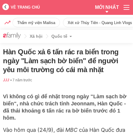
MỚI NHẤT
VỀ TRANG CHỦ
Thẩm mỹ viện Mailisa
Xét xử Thùy Tiên - Quang Linh Vlogs
Xã hội
Quốc tế
Hàn Quốc xả 6 tấn rác ra biển trong
ngày "Làm sạch bờ biển" để người
yêu môi trường có cái mà nhặt
JJJ
7 năm trước
Vì không có gì để nhặt trong ngày "Làm sạch bờ
biển", nhà chức trách tỉnh Jeonnam, Hàn Quốc -
đã thải khoảng 6 tấn rác ra bờ biển trước đó 1
hôm.
Vào hôm qua (24/9), đài
MBC
của Hàn Quốc đưa