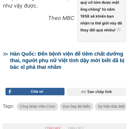
quý cô tóm được một
như vậy được.
ông chồng" từ năm
1958 sẽ khiến bạn
Theo MBC
nhận ra thế giới này đã
thay đổi quá nhiều!
Hàn Quốc: Đến bệnh viện để tiêm chất dưỡng
thai, người phụ nữ Việt tỉnh dậy mới biết đã bị
bác sĩ phá thai nhầm
Chia sẻ
Sao chép link
Tags:
Công Nhân Viên Chức
Dọn Dẹp Bờ Biển
Sự Kiện Đặc Biệt
CÙNG MỤC
ĐANG HOT