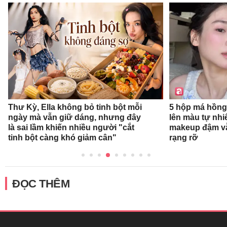
Thư Kỳ, Ella không bỏ tinh bột mỗi
5 hộp má hồng
ngày mà vẫn giữ dáng, nhưng đây
lên màu tự nhi
là sai lầm khiến nhiều người "cắt
makeup đậm v
tinh bột càng khó giảm cân"
rạng rỡ
ĐỌC THÊM