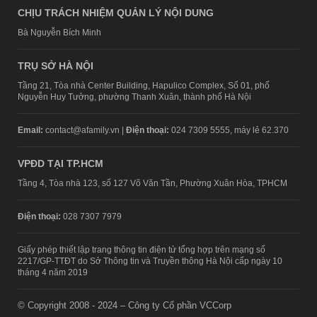
CHỊU TRÁCH NHIỆM QUẢN LÝ NỘI DUNG
Bà Nguyễn Bích Minh
TRỤ SỞ HÀ NỘI
Tầng 21, Tòa nhà Center Building, Hapulico Complex, Số 01, phố
Nguyễn Huy Tưởng, phường Thanh Xuân, thành phố Hà Nội
Email:
contact@afamily.vn |
Điện thoại:
024 7309 5555, máy lẻ 62.370
VPĐD TẠI TP.HCM
Tầng 4, Tòa nhà 123, số 127 Võ Văn Tần, Phường Xuân Hòa, TPHCM
Điện thoại:
028 7307 7979
Giấy phép thiết lập trang thông tin điện tử tổng hợp trên mạng số
2217/GP-TTĐT do Sở Thông tin và Truyền thông Hà Nội cấp ngày 10
tháng 4 năm 2019
© Copyright 2008 - 2024 – Công ty Cổ phần VCCorp