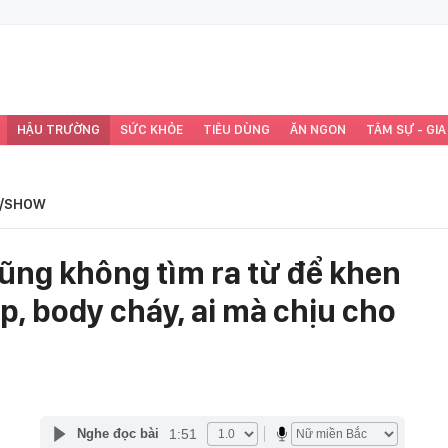
HẬU TRƯỜNG
SỨC KHỎE
TIÊU DÙNG
ĂN NGON
TÂM SỰ - GIA
/SHOW
ũng không tìm ra từ để khen
, body cháy, ai mà chịu cho
1:51
Nghe đọc bài