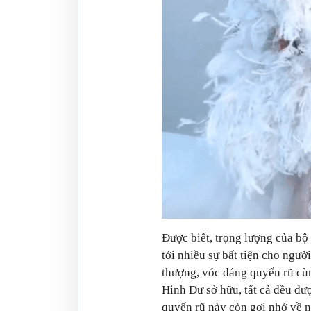
Được biết, trọng lượng của bộ 
tới nhiều sự bất tiện cho ngườ
thượng, vóc dáng quyến rũ cù
Hinh Dư sở hữu, tất cả đều đư
quyến rũ này còn gợi nhớ về 