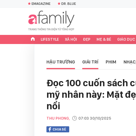
EMAGAZINE
DR. BLUE
LIFESTYLE
XÃ HỘI
ĐẸP
MẸ & BÉ
GIÁO DỤC
HẬU TRƯỜNG
GIẢI TRÍ
PHIM
NHẠC
Đọc 100 cuốn sách c
mỹ nhân này: Mặt đẹp
nổi
THU PHONG,
07:03 30/10/2025
CHIA SẺ