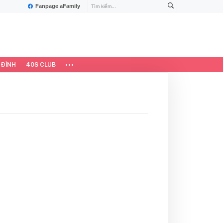
Fanpage aFamily
 ĐÌNH
40S CLUB