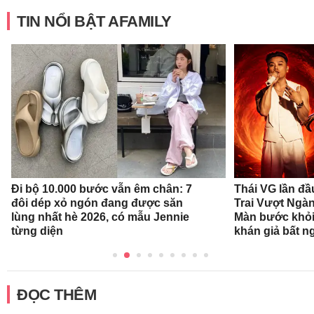
TIN NỔI BẬT AFAMILY
Đi bộ 10.000 bước vẫn êm chân: 7
Thái VG lần đầ
đôi dép xỏ ngón đang được săn
Trai Vượt Ngà
lùng nhất hè 2026, có mẫu Jennie
Màn bước khỏi
từng diện
khán giả bất n
ĐỌC THÊM