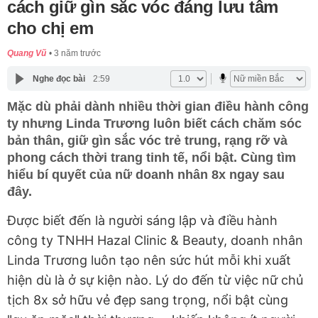
cách giữ gìn sắc vóc đáng lưu tâm
cho chị em
Quang Vũ
3 năm trước
Nghe đọc bài
2:59
Mặc dù phải dành nhiều thời gian điều hành công
ty nhưng Linda Trương luôn biết cách chăm sóc
bản thân, giữ gìn sắc vóc trẻ trung, rạng rỡ và
phong cách thời trang tinh tế, nổi bật. Cùng tìm
hiểu bí quyết của nữ doanh nhân 8x ngay sau
đây.
Được biết đến là người sáng lập và điều hành
công ty TNHH Hazal Clinic & Beauty, doanh nhân
Linda Trương luôn tạo nên sức hút mỗi khi xuất
hiện dù là ở sự kiện nào. Lý do đến từ việc nữ chủ
tịch 8x sở hữu vẻ đẹp sang trọng, nổi bật cùng