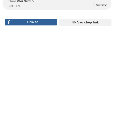
Theo
Phụ Nữ Số
Copy link
(GMT +7)
Chia sẻ
Sao chép link