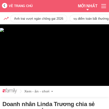
MỚI NHẤT
VỀ TRANG CHỦ
Anh trai vượt ngàn chông gai 2026
vụ điểm toán bất thường
Xem - ăn - chơi
Doanh nhân Linda Trương chia sẻ