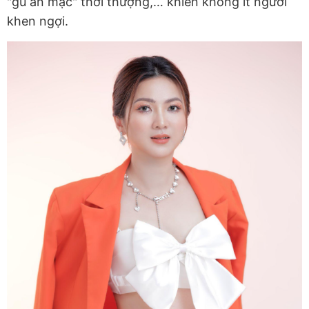
"gu ăn mặc" thời thượng,… khiến không ít người
khen ngợi.