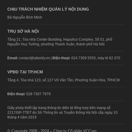
CHỊU TRÁCH NHIỆM QUẢN LÝ NỘI DUNG
Bà Nguyễn Bích Minh
TRỤ SỞ HÀ NỘI
Tầng 21, Tòa nhà Center Building, Hapulico Complex, Số 01, phố
Nguyễn Huy Tưởng, phường Thanh Xuân, thành phố Hà Nội
Email:
contact@afamily.vn |
Điện thoại:
024 7309 5555, máy lẻ 62.370
VPĐD TẠI TP.HCM
Tầng 4, Tòa nhà 123, số 127 Võ Văn Tần, Phường Xuân Hòa, TPHCM
Điện thoại:
028 7307 7979
Giấy phép thiết lập trang thông tin điện tử tổng hợp trên mạng số
2217/GP-TTĐT do Sở Thông tin và Truyền thông Hà Nội cấp ngày 10
tháng 4 năm 2019
© Copyright 2008 - 2024 – Công ty Cổ phần VCCorp