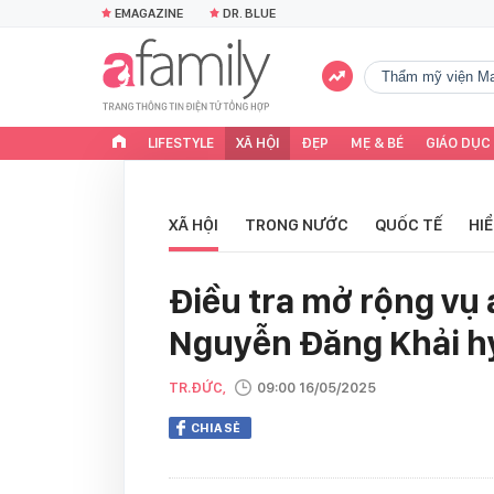
EMAGAZINE
DR. BLUE
Thẩm mỹ viện Ma
LIFESTYLE
XÃ HỘI
ĐẸP
MẸ & BÉ
GIÁO DỤC
XÃ HỘI
TRONG NƯỚC
QUỐC TẾ
HI
Điều tra mở rộng vụ 
Nguyễn Đăng Khải h
TR.ĐỨC,
09:00 16/05/2025
CHIA SẺ