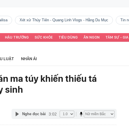
ilisa
Xét xử Thùy Tiên - Quang Linh Vlogs - Hằng Du Mục
tin
HẬU TRƯỜNG
SỨC KHỎE
TIÊU DÙNG
ĂN NGON
TÂM SỰ - GIA
ỂU LUẬT
NHÂN ÁI
án ma túy khiến thiếu tá
y sinh
3:02
Nghe đọc bài