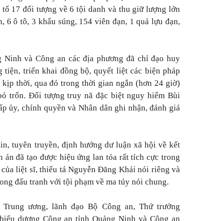
i tố 17 đối tượng về 6 tội danh và thu giữ lượng lớn
 6 ô tô, 3 khẩu súng, 154 viên đạn, 1 quả lựu đạn,
g Ninh và Công an các địa phương đã chỉ đạo huy
 tiện, triển khai đồng bộ, quyết liệt các biện pháp
 kịp thời, qua đó trong thời gian ngắn (hơn 24 giờ)
bỏ trốn. Đối tượng truy nã đặc biệt nguy hiểm Bùi
ấp ủy, chính quyền và Nhân dân ghi nhận, đánh giá
in, tuyên truyền, định hướng dư luận xã hội về kết
 án đã tạo được hiệu ứng lan tỏa rất tích cực trong
của liệt sĩ, thiếu tá Nguyễn Đăng Khải nói riêng và
ong đấu tranh với tội phạm về ma túy nói chung.
Trung ương, lãnh đạo Bộ Công an, Thứ trưởng
biểu dương Công an tỉnh Quảng Ninh và Công an