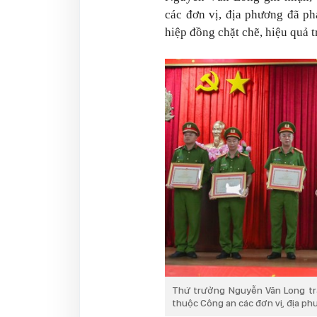
các đơn vị, địa phương đã ph
hiệp đồng chặt chẽ, hiệu quả t
Thứ trưởng Nguyễn Văn Long tra
thuộc Công an các đơn vị, địa ph