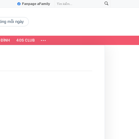
Fanpage aFamily
 nóng mỗi ngày
 ĐÌNH
40S CLUB