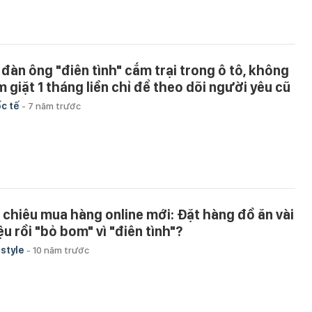
 đàn ông "điên tình" cắm trại trong ô tô, không
m giặt 1 tháng liền chỉ để theo dõi người yêu cũ
c tế
-
7 năm trước
i chiêu mua hàng online mới: Đặt hàng đồ ăn vài
ệu rồi "bỏ bom" vì "điên tình"?
estyle
-
10 năm trước