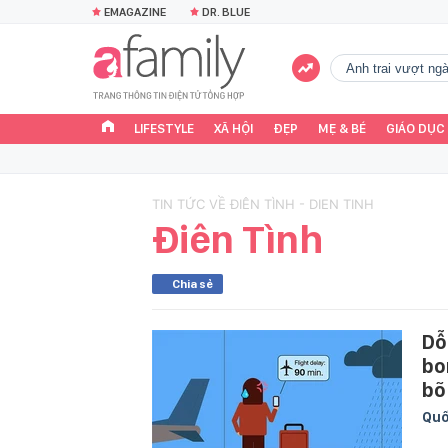
EMAGAZINE
DR. BLUE
Anh trai vượt n
LIFESTYLE
XÃ HỘI
ĐẸP
MẸ & BÉ
GIÁO DỤC
TIN TỨC VỀ ĐIÊN TÌNH - DIEN TINH
Điên Tình
Chia sẻ
Dỗ
bo
bõ
Quố