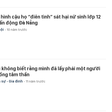
 hình cậu họ “điên tình” sát hại nữ sinh lớp 12
ấn động Đà Nẵng
hội
-
10 năm trước
i không biết rằng mình đã lấy phải một người
ồng tâm thần
 sự - Gia đình
-
11 năm trước