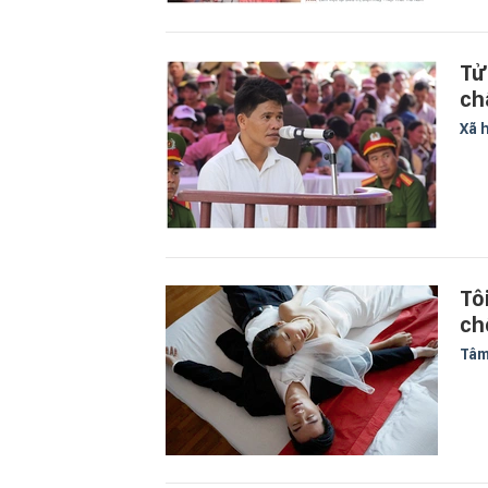
Tử
ch
Xã 
Tô
ch
Tâm