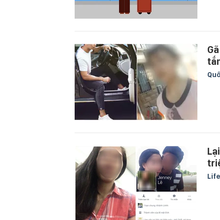
Gã
tắ
Quố
Lạ
tri
Lif