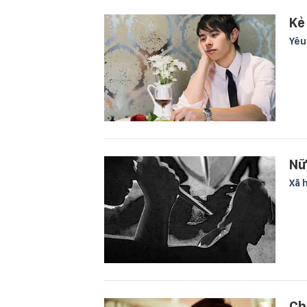
Kẻ
Yê
Nữ
Xã 
Ch