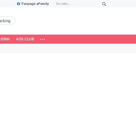
Fanpage aFamily
hacking
 ĐÌNH
40S CLUB