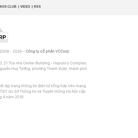
40S CLUB
VIDEO
RSS
 2008 - 2026 –
Công ty cổ phần VCCorp
20, 21 Tòa nhà Center Building - Hapulico Complex,
Nguyễn Huy Tưởng, phường Thanh Xuân, thành phố
iết lập trang thông tin điện tử tổng hợp trên mạng
TĐT do Sở Thông tin và Truyền thông Hà Nội cấp
ng 4 năm 2019