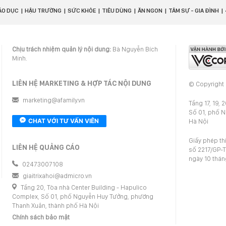
ÁO DỤC
HẬU TRƯỜNG
SỨC KHỎE
TIÊU DÙNG
ĂN NGON
TÂM SỰ - GIA ĐÌNH
Chịu trách nhiệm quản lý nội dung:
Bà Nguyễn Bích
Minh.
LIÊN HỆ MARKETING & HỢP TÁC NỘI DUNG
© Copyright
marketing@afamily.vn
Tầng 17, 19, 
Số 01, phố 
CHAT VỚI TƯ VẤN VIÊN
Hà Nội
Giấy phép th
LIÊN HỆ QUẢNG CÁO
số 2217/GP-T
ngày 10 thá
02473007108
giaitrixahoi@admicro.vn
Tầng 20, Tòa nhà Center Building - Hapulico
Complex, Số 01, phố Nguyễn Huy Tưởng, phường
Thanh Xuân, thành phố Hà Nội
Chính sách bảo mật