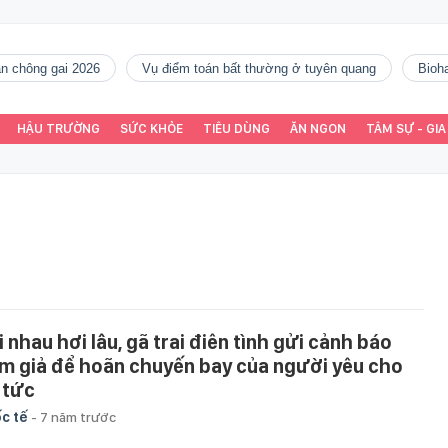
gàn chông gai 2026
vụ điểm toán bất thường ở tuyên quang
Bio
HẬU TRƯỜNG
SỨC KHỎE
TIÊU DÙNG
ĂN NGON
TÂM SỰ - GIA
i nhau hơi lâu, gã trai điên tình gửi cảnh báo
m giả để hoãn chuyến bay của người yêu cho
 tức
c tế
-
7 năm trước