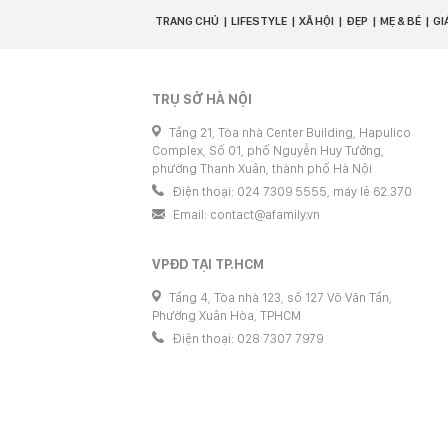
TRANG CHỦ
LIFESTYLE
XÃ HỘI
ĐẸP
MẸ & BÉ
GI
TRỤ SỞ HÀ NỘI
Tầng 21, Tòa nhà Center Building, Hapulico
Complex, Số 01, phố Nguyễn Huy Tưởng,
phường Thanh Xuân, thành phố Hà Nội
Điện thoại: 024 7309 5555, máy lẻ 62.370
Email:
contact@afamily.vn
VPĐD TẠI TP.HCM
Tầng 4, Tòa nhà 123, số 127 Võ Văn Tần,
Phường Xuân Hòa, TPHCM
Điện thoại: 028 7307 7979