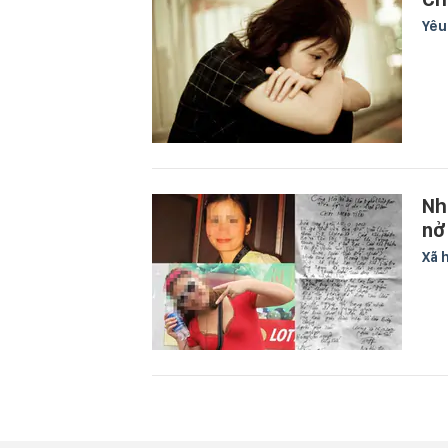
Yê
Nh
nở
Xã 