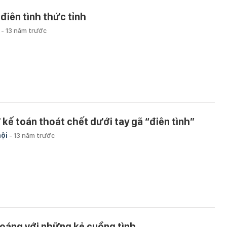
 điên tình thức tỉnh
u
-
13 năm trước
 kế toán thoát chết dưới tay gã “điên tình”
hội
-
13 năm trước
oáng với những kẻ cuồng tình