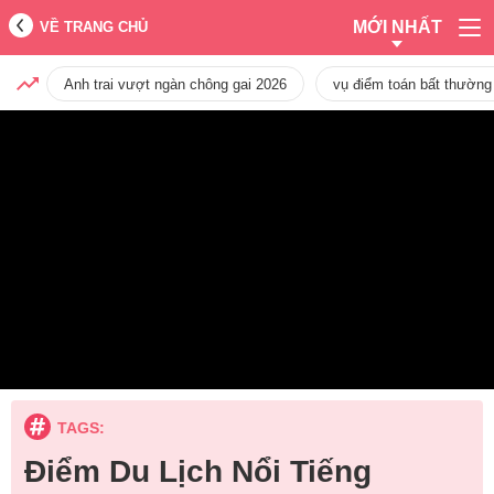
MỚI NHẤT
VỀ TRANG CHỦ
Anh trai vượt ngàn chông gai 2026
vụ điểm toán bất thường
TAGS:
Điểm Du Lịch Nổi Tiếng