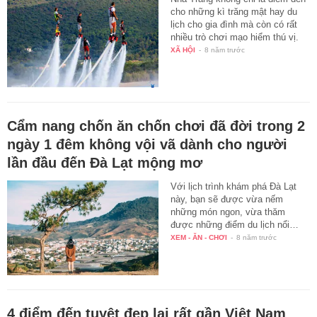
cho những kì trăng mật hay du
lịch cho gia đình mà còn có rất
nhiều trò chơi mạo hiểm thú vị.
XÃ HỘI
-
8 năm trước
Cẩm nang chốn ăn chốn chơi đã đời trong 2
ngày 1 đêm không vội vã dành cho người
lần đầu đến Đà Lạt mộng mơ
Với lịch trình khám phá Đà Lạt
này, bạn sẽ được vừa nếm
những món ngon, vừa thăm
được những điểm du lịch nổi…
XEM - ĂN - CHƠI
-
8 năm trước
4 điểm đến tuyệt đẹp lại rất gần Việt Nam