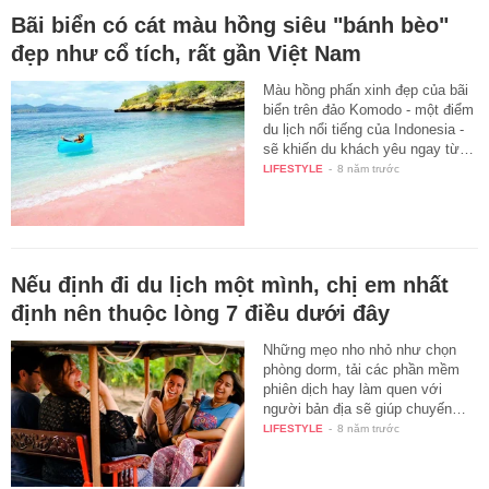
Bãi biển có cát màu hồng siêu "bánh bèo"
đẹp như cổ tích, rất gần Việt Nam
Màu hồng phấn xinh đẹp của bãi
biển trên đảo Komodo - một điểm
du lịch nổi tiếng của Indonesia -
sẽ khiến du khách yêu ngay từ…
LIFESTYLE
-
8 năm trước
Nếu định đi du lịch một mình, chị em nhất
định nên thuộc lòng 7 điều dưới đây
Những mẹo nho nhỏ như chọn
phòng dorm, tải các phần mềm
phiên dịch hay làm quen với
người bản địa sẽ giúp chuyến…
LIFESTYLE
-
8 năm trước