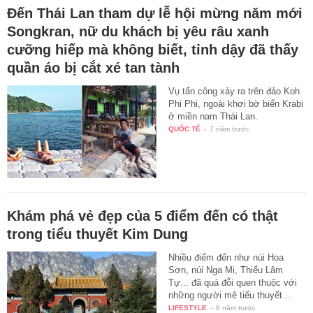
Đến Thái Lan tham dự lễ hội mừng năm mới
Songkran, nữ du khách bị yêu râu xanh
cưỡng hiếp mà không biết, tỉnh dậy đã thấy
quần áo bị cắt xé tan tành
Vụ tấn công xảy ra trên đảo Koh
Phi Phi, ngoài khơi bờ biển Krabi
ở miền nam Thái Lan.
QUỐC TẾ
-
7 năm trước
Khám phá vẻ đẹp của 5 điểm đến có thật
trong tiểu thuyết Kim Dung
Nhiều điểm đến như núi Hoa
Sơn, núi Nga Mi, Thiếu Lâm
Tự... đã quá đỗi quen thuộc với
những người mê tiểu thuyết…
LIFESTYLE
-
8 năm trước