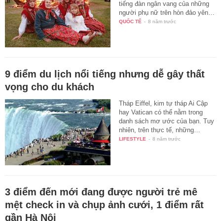
tiếng đàn ngân vang của những
người phụ nữ trên hòn đảo yên…
QUỐC TẾ
-
8 năm trước
9 điểm du lịch nổi tiếng nhưng dễ gây thất
vọng cho du khách
Tháp Eiffel, kim tự tháp Ai Cập
hay Vatican có thể nằm trong
danh sách mơ ước của bạn. Tuy
nhiên, trên thực tế, những…
LIFESTYLE
-
8 năm trước
3 điểm đến mới đang được người trẻ mê
mệt check in và chụp ảnh cưới, 1 điểm rất
gần Hà Nội