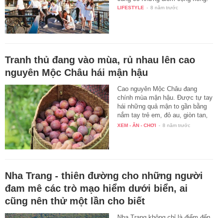
LIFESTYLE
-
8 năm trước
Tranh thủ đang vào mùa, rủ nhau lên cao
nguyên Mộc Châu hái mận hậu
Cao nguyên Mộc Châu đang
chính mùa mận hậu. Được tự tay
hái những quả mận to gần bằng
nắm tay trẻ em, đỏ au, giòn tan,
…
XEM - ĂN - CHƠI
-
8 năm trước
Nha Trang - thiên đường cho những người
đam mê các trò mạo hiểm dưới biển, ai
cũng nên thử một lần cho biết
Nha Trang không chỉ là điểm đến