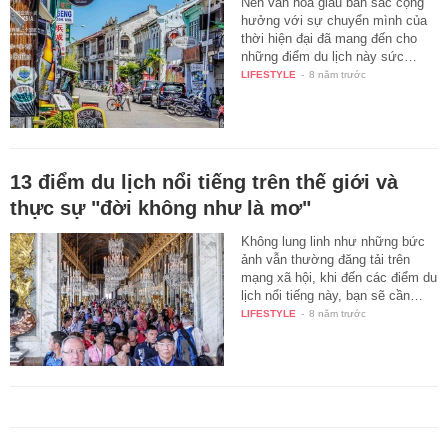
Nền văn hóa giàu bản sắc cộng
hưởng với sự chuyển mình của
thời hiện đại đã mang đến cho
những điểm du lịch này sức…
LIFESTYLE
-
8 năm trước
13 điểm du lịch nổi tiếng trên thế giới và
thực sự "đời không như là mơ"
Không lung linh như những bức
ảnh vẫn thường đăng tải trên
mạng xã hội, khi đến các điểm du
lịch nổi tiếng này, bạn sẽ cần…
LIFESTYLE
-
8 năm trước