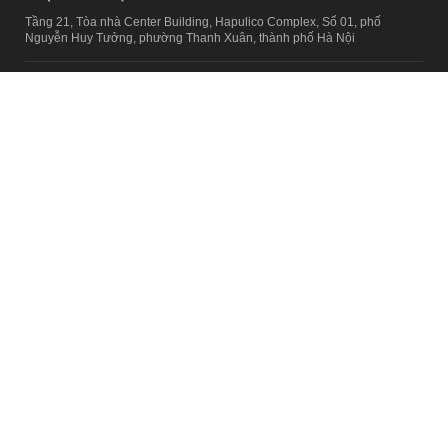
Tầng 21, Tòa nhà Center Building, Hapulico Complex, Số 01, phố
Nguyễn Huy Tưởng, phường Thanh Xuân, thành phố Hà Nội
Email:
contact@afamily.vn |
Điện thoại:
024 7309 5555, máy lẻ 62.370
VPĐD TẠI TP.HCM
Tầng 4, Tòa nhà 123, số 127 Võ Văn Tần, Phường Xuân Hòa, TPHCM
Điện thoại:
028 7307 7979
Giấy phép thiết lập trang thông tin điện tử tổng hợp trên mạng số
2217/GP-TTĐT do Sở Thông tin và Truyền thông Hà Nội cấp ngày 10
tháng 4 năm 2019
© Copyright 2008 - 2024 – Công ty Cổ phần VCCorp
Chính sách bảo mật
Fanpage aFamily