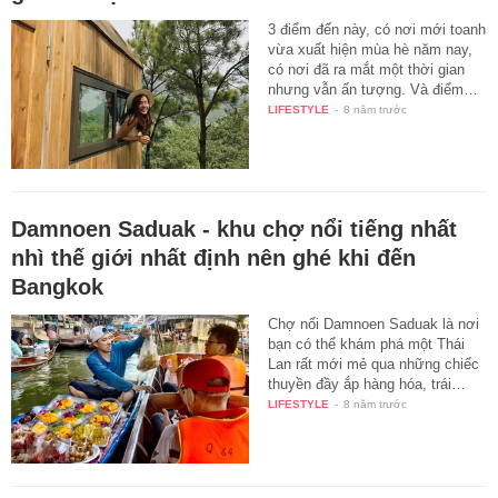
3 điểm đến này, có nơi mới toanh
vừa xuất hiện mùa hè năm nay,
có nơi đã ra mắt một thời gian
nhưng vẫn ấn tượng. Và điểm…
LIFESTYLE
-
8 năm trước
Damnoen Saduak - khu chợ nổi tiếng nhất
nhì thế giới nhất định nên ghé khi đến
Bangkok
Chợ nổi Damnoen Saduak là nơi
bạn có thể khám phá một Thái
Lan rất mới mẻ qua những chiếc
thuyền đầy ắp hàng hóa, trái…
LIFESTYLE
-
8 năm trước