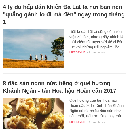
4 lý do hấp dẫn khiến Đà Lạt là nơi bạn nên
"quẳng gánh lo đi mà đến" ngay trong tháng
1
Biết là sát Tết ai cũng có nhiều
việc để làm, nhưng đây chính là
thời điểm rất tuyệt vời để đi Đà
Lạt với những trải nghiệm độc…
LIFESTYLE
-
9 năm trước
8 đặc sản ngon nức tiếng ở quê hương
Khánh Ngân - tân Hoa hậu Hoàn cầu 2017
Quê hương của tân hoa hậu
Hoàn cầu 2017 Đinh Trần Khánh
Ngân có rất nhiều đặc sản như
nấm mối, trái ươi rừng hay mít
tố…
LIFESTYLE
-
9 năm trước