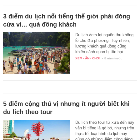
3 điểm du lịch nổi tiếng thế giới phải đóng
cửa vì... quá đông khách
Du lịch đem lại nguồn thu khổng
lồ cho địa phương. Tuy nhiên,
lượng khách quá đông cũng
khiến cảnh quan bị tổn hại
nặng…
XEM - ĂN - CHƠI
-
8 năm trước
5 điểm cộng thú vị nhưng ít người biết khi
du lịch theo tour
Du lịch theo tour từ xưa đến nay
vẫn bị tiếng là gò bó, nhưng trên
thực tế, loại hình du lịch này
cũng có những điểm cộng riêng.