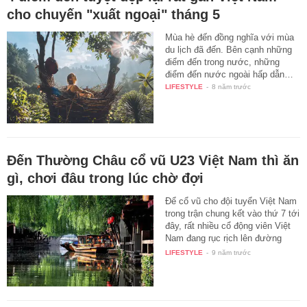
cho chuyến "xuất ngoại" tháng 5
Mùa hè đến đồng nghĩa với mùa
du lịch đã đến. Bên cạnh những
điểm đến trong nước, những
điểm đến nước ngoài hấp dẫn…
LIFESTYLE
-
8 năm trước
Đến Thường Châu cổ vũ U23 Việt Nam thì ăn
gì, chơi đâu trong lúc chờ đợi
Để cổ vũ cho đội tuyển Việt Nam
trong trận chung kết vào thứ 7 tới
đây, rất nhiều cổ động viên Việt
Nam đang rục rịch lên đường
tới…
LIFESTYLE
-
9 năm trước