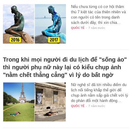
Nếu chưa từng có cơ hội thăm
thú 7 kiệt tác của thiên nhiên và
con người có tên trong danh
sách dưới đây, thì xin chia…
QUỐC TẾ
-
7 năm trước
Trong khi mọi người đi du lịch để "sống ảo"
thì người phụ nữ này lại có kiểu chụp ảnh
"nằm chết thẳng cẳng" vì lý do bất ngờ
Nữ nghệ sĩ đã tới nhiều điểm du
lịch nổi tiếng khắp thế giới để
chụp ảnh nằm sấp giả chết với lý
do phản đối một hành động…
QUỐC TẾ
-
7 năm trước