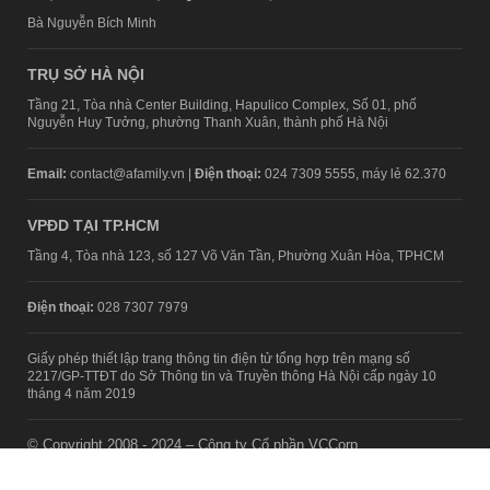
Bà Nguyễn Bích Minh
TRỤ SỞ HÀ NỘI
Tầng 21, Tòa nhà Center Building, Hapulico Complex, Số 01, phố
Nguyễn Huy Tưởng, phường Thanh Xuân, thành phố Hà Nội
Email:
contact@afamily.vn |
Điện thoại:
024 7309 5555, máy lẻ 62.370
VPĐD TẠI TP.HCM
Tầng 4, Tòa nhà 123, số 127 Võ Văn Tần, Phường Xuân Hòa, TPHCM
Điện thoại:
028 7307 7979
Giấy phép thiết lập trang thông tin điện tử tổng hợp trên mạng số
2217/GP-TTĐT do Sở Thông tin và Truyền thông Hà Nội cấp ngày 10
tháng 4 năm 2019
© Copyright 2008 - 2024 – Công ty Cổ phần VCCorp