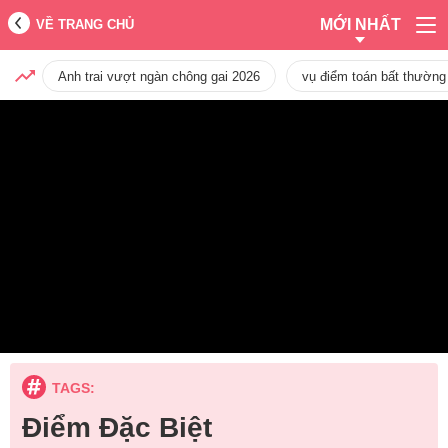
MỚI NHẤT
VỀ TRANG CHỦ
Anh trai vượt ngàn chông gai 2026
vụ điểm toán bất thường
TAGS:
Điểm Đặc Biệt