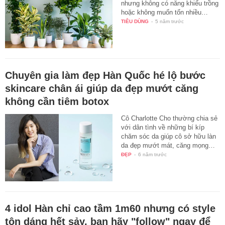
nhưng không có năng khiếu trồng
hoặc không muốn tốn nhiều…
TIÊU DÙNG
-
5 năm trước
Chuyên gia làm đẹp Hàn Quốc hé lộ bước
skincare chân ái giúp da đẹp mướt căng
không cần tiêm botox
Cô Charlotte Cho thường chia sẻ
với dân tình về những bí kíp
chăm sóc da giúp cô sở hữu làn
da đẹp mướt mát, căng mọng…
ĐẸP
-
6 năm trước
4 idol Hàn chỉ cao tầm 1m60 nhưng có style
tôn dáng hết sảy, bạn hãy "follow" ngay để