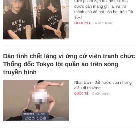
Cực phẩm đẹp trai dễ thương
được dân mạng ghi lại và trở
thành chủ đề hót hòn họt trên Tik
Tok!
LIFESTYLE
-
6 năm trước
Dân tình chết lặng vì ứng cử viên tranh chức
Thống đốc Tokyo lột quần áo trên sóng
truyền hình
Nhật Bản - đất nước của những
điều dị thường.
QUỐC TẾ
-
6 năm trước