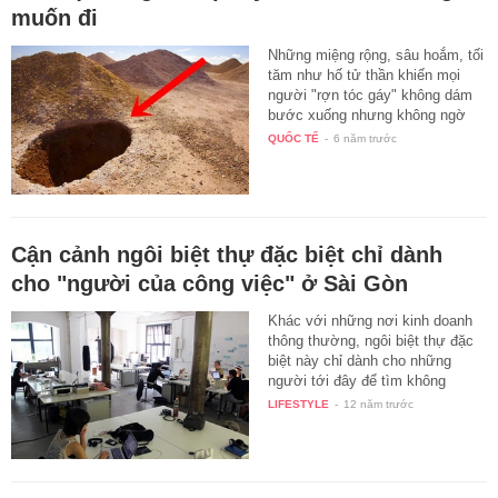
muốn đi
Những miệng rộng, sâu hoắm, tối
tăm như hố tử thần khiến mọi
người "rợn tóc gáy" không dám
bước xuống nhưng không ngờ
nó…
QUỐC TẾ
-
6 năm trước
Cận cảnh ngôi biệt thự đặc biệt chỉ dành
cho "người của công việc" ở Sài Gòn
Khác với những nơi kinh doanh
thông thường, ngôi biệt thự đặc
biệt này chỉ dành cho những
người tới đây để tìm không
gian…
LIFESTYLE
-
12 năm trước