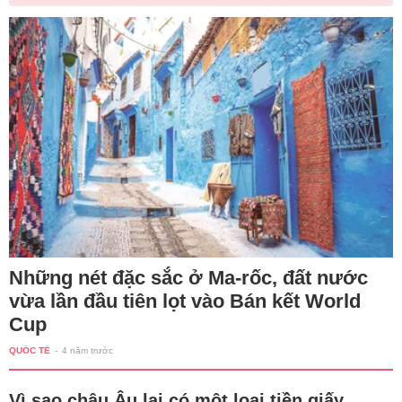
Những nét đặc sắc ở Ma-rốc, đất nước
vừa lần đầu tiên lọt vào Bán kết World
Cup
QUỐC TẾ
-
4 năm trước
Vì sao châu Âu lại có một loại tiền giấy