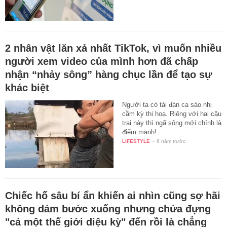
2 nhân vật lăn xả nhất TikTok, vì muốn nhiều
người xem video của mình hơn đã chấp
nhận “nhảy sông” hàng chục lần để tạo sự
khác biệt
Người ta có tài đàn ca sáo nhị
cầm kỳ thi hoạ. Riêng với hai cậu
trai này thì ngã sông mới chính là
điểm mạnh!
LIFESTYLE
-
6 năm trước
Chiếc hố sâu bí ẩn khiến ai nhìn cũng sợ hãi
không dám bước xuống nhưng chứa đựng
"cả một thế giới diệu kỳ" đến rồi là chẳng