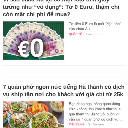
tưởng như “vô dụng”: Tờ 0 Euro, thậm chí
còn mất chi phí để mua?
Tờ tiền 0 Euro là một “đặc sản”
của châu Âu.
QUỐC TẾ
-
4 năm trước
7 quán phở ngon nức tiếng Hà thành có dịch
vụ ship tận nơi cho khách với giá chỉ từ 25k
Bạn đang ngại hàng quán đóng
cửa không đón khách nhưng lại
quá thèm thì đừng vội buồn vì
vẫn có 7 quán phở có dịch vụ…
TIÊU DÙNG
-
5 năm trước