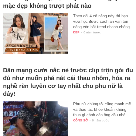
mặc đẹp không trượt phát nào
Theo dõi 4 cô nàng này thì bạn
vừa học được cách ăn vận tôn
dáng còn bắt trend nhanh chóng.
ĐẸP
-
6 năm trước
Dân mạng cười nắc nẻ trước clip trộn gỏi đu
đủ như muốn phá nát cái thau nhôm, hóa ra
nghề rèn luyện cơ tay nhất cho phụ nữ là
đây!
Phụ nữ chúng tôi cũng mạnh mẽ
và thao tác khỏe khoắn không
thua gì cánh đàn ông đâu nhé!
CÔNG SỞ
-
6 năm trước