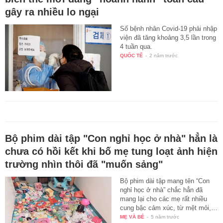
gây ra nhiều lo ngại
Số bệnh nhân Covid-19 phải nhập
viện đã tăng khoảng 3,5 lần trong
4 tuần qua.
QUỐC TẾ
-
2 năm trước
Bộ phim dài tập "Con nghỉ học ở nhà" hẳn là
chưa có hồi kết khi bố mẹ tung loạt ảnh hiện
trường nhìn thôi đã "muốn sảng"
Bộ phim dài tập mang tên “Con
nghỉ học ở nhà” chắc hẳn đã
mang lại cho các mẹ rất nhiều
cung bậc cảm xúc, từ mệt mỏi,…
MẸ VÀ BÉ
-
5 năm trước