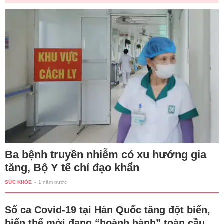
Ba bệnh truyền nhiễm có xu hướng gia
tăng, Bộ Y tế chỉ đạo khẩn
SỨC KHỎE
-
1 năm trước
Số ca Covid-19 tại Hàn Quốc tăng đột biến,
biến thể mới đang “hoành hành” toàn cầu