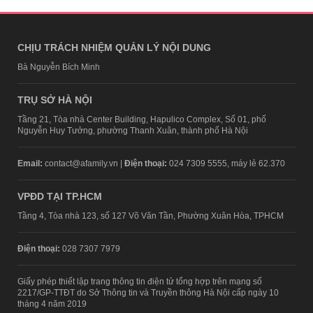
CHỊU TRÁCH NHIỆM QUẢN LÝ NỘI DUNG
Bà Nguyễn Bích Minh
TRỤ SỞ HÀ NỘI
Tầng 21, Tòa nhà Center Building, Hapulico Complex, Số 01, phố
Nguyễn Huy Tưởng, phường Thanh Xuân, thành phố Hà Nội
Email:
contact@afamily.vn |
Điện thoại:
024 7309 5555, máy lẻ 62.370
VPĐD TẠI TP.HCM
Tầng 4, Tòa nhà 123, số 127 Võ Văn Tần, Phường Xuân Hòa, TPHCM
Điện thoại:
028 7307 7979
Giấy phép thiết lập trang thông tin điện tử tổng hợp trên mạng số
2217/GP-TTĐT do Sở Thông tin và Truyền thông Hà Nội cấp ngày 10
tháng 4 năm 2019