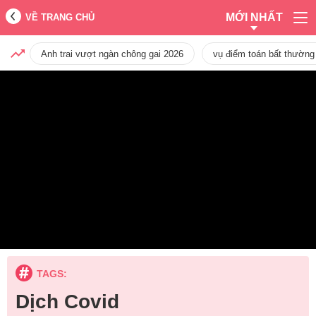
MỚI NHẤT
VỀ TRANG CHỦ
Anh trai vượt ngàn chông gai 2026
vụ điểm toán bất thường
TAGS:
Dịch Covid