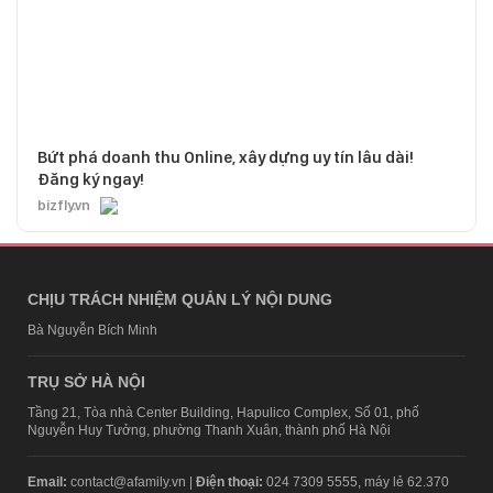
Bứt phá doanh thu Online, xây dựng uy tín lâu dài!
Đăng ký ngay!
bizfly.vn
CHỊU TRÁCH NHIỆM QUẢN LÝ NỘI DUNG
Bà Nguyễn Bích Minh
TRỤ SỞ HÀ NỘI
Tầng 21, Tòa nhà Center Building, Hapulico Complex, Số 01, phố
Nguyễn Huy Tưởng, phường Thanh Xuân, thành phố Hà Nội
Email:
contact@afamily.vn |
Điện thoại:
024 7309 5555, máy lẻ 62.370