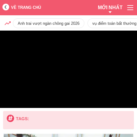
MỚI NHẤT
VỀ TRANG CHỦ
Anh trai vượt ngàn chông gai 2026
vụ điểm toán bất thường
TAGS: