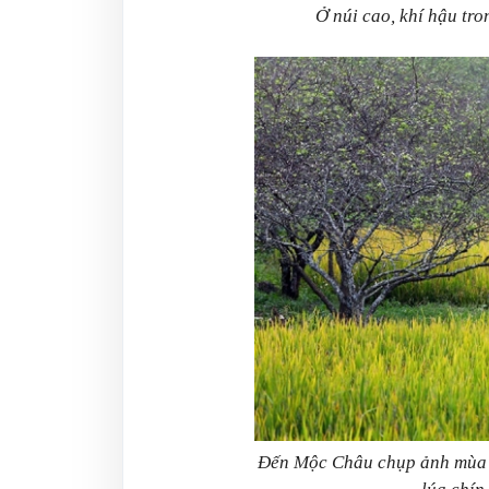
Ở núi cao, khí hậu tr
Đến Mộc Châu chụp ảnh mùa n