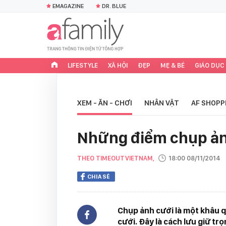
EMAGAZINE
DR. BLUE
LIFESTYLE
XÃ HỘI
ĐẸP
MẸ & BÉ
GIÁO DỤC
XEM - ĂN - CHƠI
NHÂN VẬT
AF SHOPP
Những điểm chụp ản
THEO TIMEOUTVIETNAM,
18:00 08/11/2014
CHIA SẺ
Chụp ảnh cưới là một khâu q
cưới. Đây là cách lưu giữ t