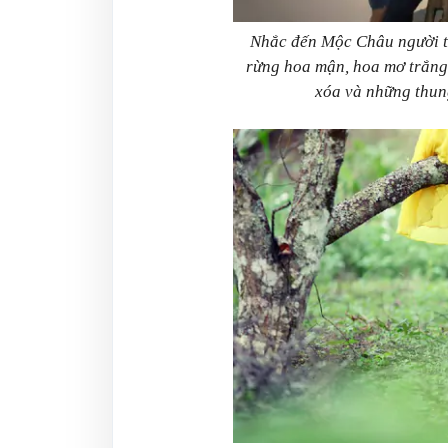
Nhắc đến Mộc Châu người t
rừng hoa mận, hoa mơ trắng m
xóa và những thung