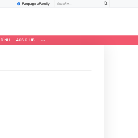
Fanpage aFamily
 ĐÌNH
40S CLUB