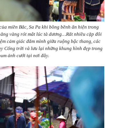
ủa miền Bắc, Sa Pa khi bồng bềnh ẩn hiện trong
 nắng vàng rót mât lúc tà dương…Rất nhiều cặp đôi
hiệm cảm giác đắm mình giữa ruộng bậc thang, các
ay Cổng trời và lưu lại những khung hình đẹp trong
um ảnh cưới tại nơi đây.