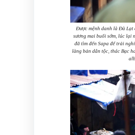
Được mệnh danh là Đà Lạt c
sương mai buổi sớm, lúc lại
đã tìm đến Sapa để trải ng
làng bản dân tộc, thác Bạc h
alb