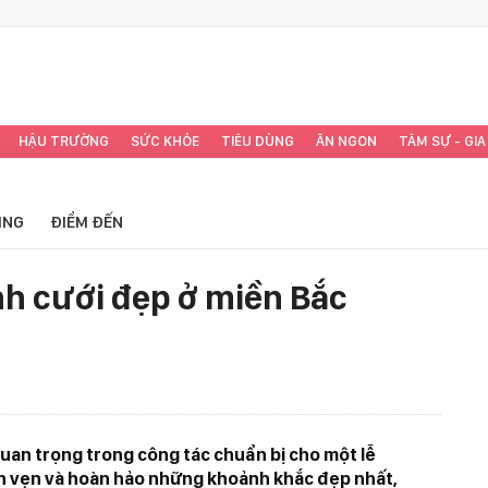
HẬU TRƯỜNG
SỨC KHỎE
TIÊU DÙNG
ĂN NGON
TÂM SỰ - GIA
ING
ĐIỂM ĐẾN
h cưới đẹp ở miền Bắc
uan trọng trong công tác chuẩn bị cho một lễ
rọn vẹn và hoàn hảo những khoảnh khắc đẹp nhất,