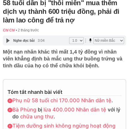
58 tuổi dần bị "thôi miên" mua thêm
dịch vụ thành 600 triệu đồng, phải đi
làm lao công để trả nợ
Chi Chi
2 tháng trước
Nghe đọc bài
3:04
Một nạn nhân khác thì mất 1,4 tỷ đồng vì nhân
viên khẳng định bà mắc ung thư buồng trứng và
tinh dầu của họ có thể chữa khỏi bệnh.
Tóm tắt nhanh bài viết
Phụ nữ 58 tuổi
chi 170.000 Nhân dân tệ
.
Bà Phùng
bị
lừa 400.000 Nhân dân tệ
với lý
do
chữa ung thư
.
Tiệm dưỡng sinh
không ngừng hoạt động