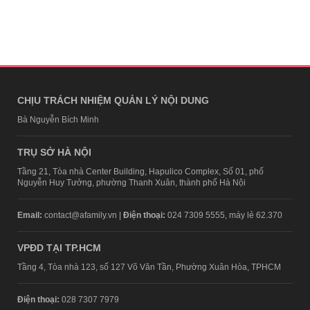
CHỊU TRÁCH NHIỆM QUẢN LÝ NỘI DUNG
Bà Nguyễn Bích Minh
TRỤ SỞ HÀ NỘI
Tầng 21, Tòa nhà Center Building, Hapulico Complex, Số 01, phố
Nguyễn Huy Tưởng, phường Thanh Xuân, thành phố Hà Nội
Email:
contact@afamily.vn |
Điện thoại:
024 7309 5555, máy lẻ 62.370
VPĐD TẠI TP.HCM
Tầng 4, Tòa nhà 123, số 127 Võ Văn Tần, Phường Xuân Hòa, TPHCM
Điện thoại:
028 7307 7979