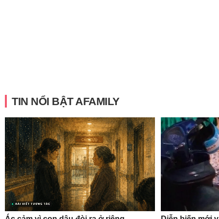
TIN NỔI BẬT AFAMILY
Ác cảm vì con dâu đòi ra ở riêng,
Diễn biến mới 