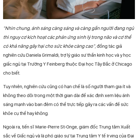
"Nhìn chung, ánh sáng càng sáng và càng gần người đang ngủ
thì nguy cơ kích hoạt các phản ứng sinh lý trong não và cơ thể
có khả năng gây hại cho sức khỏe càng cao"
, đồng tác giả
nghiên cứu Daniela Grimaldi, trợ lý giáo sư thần kinh học và y học
giấc ngủ tại Trường Y Feinberg thuộc Đại học Tây Bắc ở Chicago
cho biết.
Tuy nhiên, nghiên cứu cũng có hạn chế là số người tham gia ít và
không theo dõi trong một thời gian dài để xác định xem liệu ánh
sáng mạnh vào ban đêm có thể trực tiếp gây ra các vấn đề sức
khỏe cụ thể hay không.
Ngoài ra, tiến sĩ Marie-Pierre St-Onge, giám đốc Trung tâm Xuất
sắc về Giấc ngủ và là phó giáo sư tại Trung tâm Y tế Irving của Đại