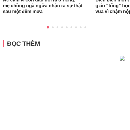
mẹ chồng ngã ngửa nhận ra sự thật
giáo "tống" học
sau một đêm mưa
vua vì chậm nộ
ĐỌC THÊM