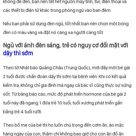
không để đèn, bạn nên tắt hết nguồn máy tính, tivi, điện thoại và
các thiết bị điện tử khác trong phòng ngủ vào ban đêm.
Nếu bạn phải sử dụng đèn ngủ, tốt nhất bạn nên chọn một bóng
đèn có màu vàng và đặt nó càng xa người càng tốt.
Ngủ với ánh đèn sáng, trẻ có nguy cơ đối mặt với
dậy thì sớm
Theo tờ Nhật báo Quảng Châu (Trung Quốc), mới đây một bé gái
2 tuổi được chẩn đoán dậy thì sớm tại bệnh viện. Khi có kết quả
kiểm tra, không chỉ gia đình mà ngay cả bác sĩ cũng thực sự sửng
sốt. Từ bảng báo cáo, mức độ phát triển hormone của bé gái 2
tuổi này đã ngang 1 đứa trẻ 10 tuổi, tuổi xương phát triển gần
bằng trẻ 4 tuổi rưỡi.
Theo bố mẹ của bé thì họ luôn chú trọng đến cơm ăn, áo mặc
hàng ngày của con, thậm chí không bao giờ cho con ăn đồ ăn