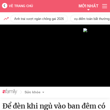
MỚI NHẤT
VỀ TRANG CHỦ
Anh trai vượt ngàn chông gai 2026
vụ điểm toán bất thường
Sức khỏe
Để đèn khi ngủ vào ban đêm có