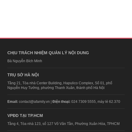
CHỊU TRÁCH NHIỆM QUẢN LÝ NỘI DUNG
Bà Nguyễn Bích Minh
TRỤ SỞ HÀ NỘI
Tầng 21, Tòa nhà Center Building, Hapulico Complex, Số 01, phố
Nguyễn Huy Tưởng, phường Thanh Xuân, thành phố Hà Nội
Email:
contact@afamily.vn |
Điện thoại:
024 7309 5555, máy lẻ 62.370
VPĐD TẠI TP.HCM
Tầng 4, Tòa nhà 123, số 127 Võ Văn Tần, Phường Xuân Hòa, TPHCM