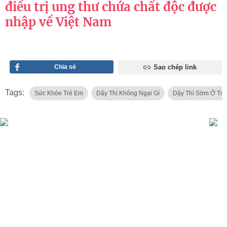
điều trị ung thư chứa chất độc được
nhập về Việt Nam
Chia sẻ
Sao chép link
Tags:
Sức Khỏe Trẻ Em
Dậy Thì Không Ngại Gì
Dậy Thì Sớm Ở Trẻ