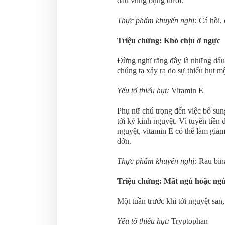
đau vùng bụng dưới.
Thực phẩm khuyến nghị:
Cá hồi,
Triệu chứng: Khó chịu ở ngực
Đừng nghĩ rằng đây là những dấu h
chúng ta xảy ra do sự thiếu hụt mộ
Yếu tố thiếu hụt:
Vitamin E
Phụ nữ chú trọng đến việc bổ sun
tới kỳ kinh nguyệt. Vì tuyến tiền 
nguyệt, vitamin E có thể làm giả
đớn.
Thực phẩm khuyến nghị:
Rau bina
Triệu chứng: Mất ngủ hoặc ng
Một tuần trước khi tới nguyệt san
Yếu tố thiếu hụt:
Tryptophan