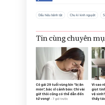
dấu hiệu bệnh tật
chu kì kinh nguyệt
Tin cùng chuyên mụ
Cô gái 29 tuổi vùng kín “bị ăn
Vì sao n
mòn”, bác sĩ cảnh báo: Chỉ vài
giọt tin
giờ thôi cũng có thể dẫn đến
vệ sinh?
tử vong!
thấy tá
-
7 giờ trước