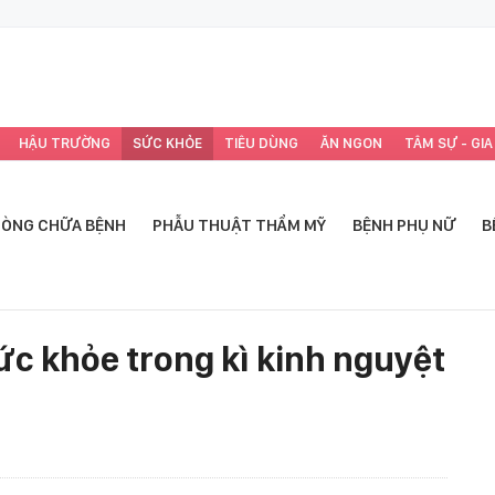
HẬU TRƯỜNG
SỨC KHỎE
TIÊU DÙNG
ĂN NGON
TÂM SỰ - GIA
ÒNG CHỮA BỆNH
PHẪU THUẬT THẨM MỸ
BỆNH PHỤ NỮ
B
ức khỏe trong kì kinh nguyệt