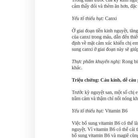
cảm thấy đói và thèm ăn hơn, đặc b
Yếu tố thiếu hụt:
Canxi
Ở giai đoạn tiền kinh nguyệt, tăng
của canxi trong máu, dẫn đến thiế
định về mặt cảm xúc khiến chị e
sung canxi ở giai đoạn này sẽ giú
Thực phẩm khuyến nghị:
Rong bi
khác.
Triệu chứng: Cáu kỉnh, dễ cáu 
Trước kỳ nguyệt san, một số chị 
trầm cảm và thậm chí nổi nóng k
Yếu tố thiếu hụt:
Vitamin B6
Việc bổ sung vitamin B6 có thể là
nguyệt. Vì vitamin B6 có thể cải t
bổ sung vitamin B6 và magiê cùng 