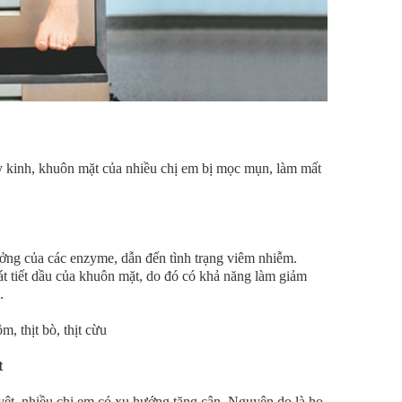
ỳ kinh, khuôn mặt của nhiều chị em bị mọc mụn, làm mất
ởng của các enzyme, dẫn đến tình trạng viêm nhiễm.
át tiết dầu của khuôn mặt, do đó có khả năng làm giảm
.
m, thịt bò, thịt cừu
t
yệt, nhiều chị em có xu hướng tăng cân. Nguyên do là họ