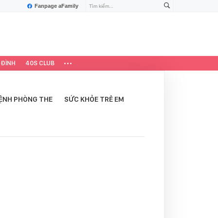
Fanpage aFamily
 ĐÌNH
40S CLUB
ỆNH PHÒNG THE
SỨC KHỎE TRẺ EM