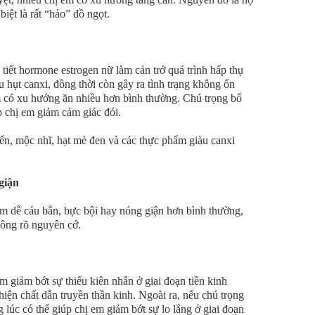
iệt là rất “hảo” đồ ngọt.
 tiết hormone estrogen nữ làm cản trở quá trình hấp thụ
u hụt canxi, đồng thời còn gây ra tình trạng không ổn
m có xu hướng ăn nhiều hơn bình thường. Chú trọng bổ
p chị em giảm cảm giác đói.
ển, mộc nhĩ, hạt mè đen và các thực phẩm giàu canxi
giận
em dễ cáu bẳn, bực bội hay nóng giận hơn bình thường,
hông rõ nguyên cớ.
m giảm bớt sự thiếu kiên nhẫn ở giai đoạn tiền kinh
hiện chất dẫn truyền thần kinh. Ngoài ra, nếu chú trọng
lúc có thể giúp chị em giảm bớt sự lo lắng ở giai đoạn