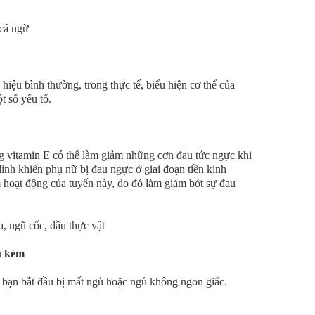
 cá ngừ
iệu bình thường, trong thực tế, biểu hiện cơ thể của
t số yếu tố.
g vitamin E có thể làm giảm những cơn đau tức ngực khi
đình khiến phụ nữ bị đau ngực ở giai đoạn tiền kinh
m hoạt động của tuyến này, do đó làm giảm bớt sự đau
, ngũ cốc, dầu thực vật
ủ kém
, bạn bắt đầu bị mất ngủ hoặc ngủ không ngon giấc.