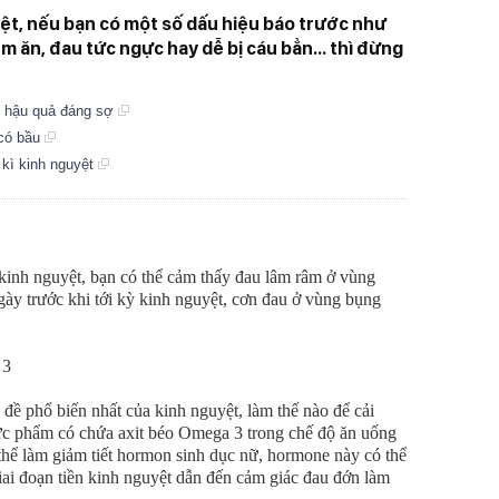
ệt, nếu bạn có một số dấu hiệu báo trước như
m ăn, đau tức ngực hay dễ bị cáu bẳn... thì đừng
g hậu quả đáng sợ
 có bầu
 kì kinh nguyệt
 kinh nguyệt, bạn có thể cảm thấy đau lâm râm ở vùng
ày trước khi tới kỳ kinh nguyệt, cơn đau ở vùng bụng
 3
đề phổ biến nhất của kinh nguyệt, làm thế nào để cải
hực phẩm có chứa axit béo Omega 3 trong chế độ ăn uống
hể làm giảm tiết hormon sinh dục nữ, hormone này có thể
giai đoạn tiền kinh nguyệt dẫn đến cảm giác đau đớn làm