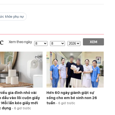
sức khỏe phụ nự
c
Xem theo ngày
XEM
hiều gia đình nhỏ vài
Hơn 60 ngày giành giật sự
h dầu vào lõi cuộn giấy
sống cho em bé sinh non 26
 Mỗi lần kéo giấy mới
tuần
-
6 giờ trước
c dụng
-
6 giờ trước