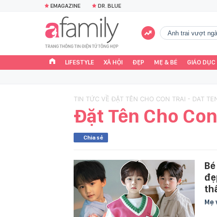
EMAGAZINE
DR. BLUE
Anh trai vượt n
LIFESTYLE
XÃ HỘI
ĐẸP
MẸ & BÉ
GIÁO DỤC
TIN TỨC VỀ ĐẶT TÊN CHO CON TRAI - DAT TE
Đặt Tên Cho Con
Chia sẻ
Bé
đẹ
th
Mẹ 