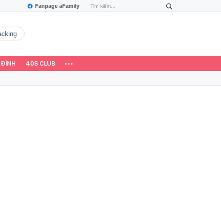
Fanpage aFamily
hacking
 ĐÌNH
40S CLUB