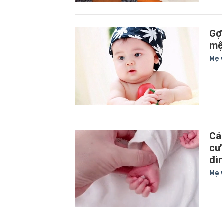
Gợ
mệ
Mẹ 
Cá
cư
đì
Mẹ 