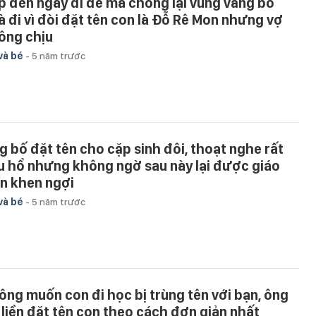
p đến ngày đi đẻ mà chồng lại vùng vằng bỏ
à đi vì đòi đặt tên con là Đỗ Rê Mon nhưng vợ
ông chịu
và bé
-
5 năm trước
g bố đặt tên cho cặp sinh đôi, thoạt nghe rất
u hổ nhưng không ngờ sau này lại được giáo
ên khen ngợi
và bé
-
5 năm trước
ông muốn con đi học bị trùng tên với bạn, ông
 liền đặt tên con theo cách đơn giản nhất