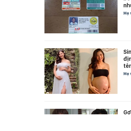
nh
Mẹ 
Si
đị
tê
Mẹ 
Gợ
si
tư