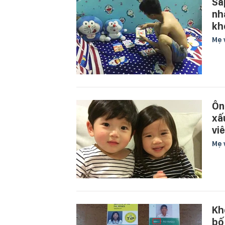
Sắ
nh
kh
Mẹ 
Ôn
xấ
vi
Mẹ 
Kh
bố