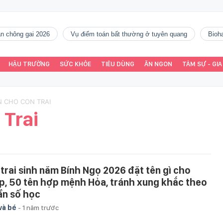
gàn chông gai 2026
vụ điểm toán bất thường ở tuyên quang
Bio
HẬU TRƯỜNG
SỨC KHỎE
TIÊU DÙNG
ĂN NGON
TÂM SỰ - GIA
N CHO CON TRAI
 Trai
 trai sinh năm Bính Ngọ 2026 đặt tên gì cho
p, 50 tên hợp mệnh Hỏa, tránh xung khắc theo
ần số học
và bé
-
1 năm trước