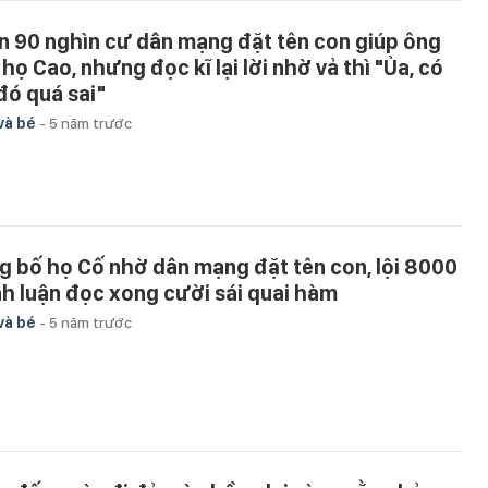
n 90 nghìn cư dân mạng đặt tên con giúp ông
họ Cao, nhưng đọc kĩ lại lời nhờ vả thì "Ủa, có
 đó quá sai"
và bé
-
5 năm trước
g bố họ Cố nhờ dân mạng đặt tên con, lội 8000
nh luận đọc xong cười sái quai hàm
và bé
-
5 năm trước