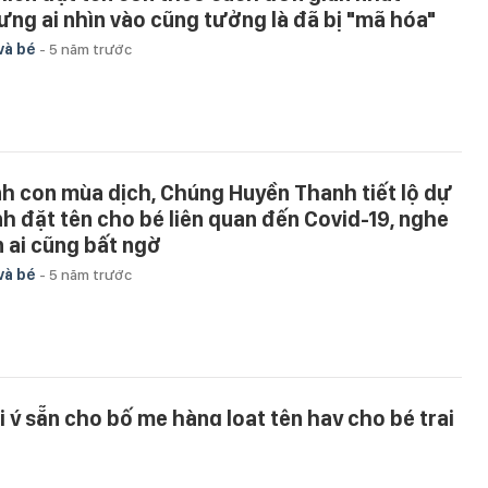
ưng ai nhìn vào cũng tưởng là đã bị "mã hóa"
và bé
-
5 năm trước
nh con mùa dịch, Chúng Huyền Thanh tiết lộ dự
nh đặt tên cho bé liên quan đến Covid-19, nghe
n ai cũng bất ngờ
và bé
-
5 năm trước
i ý sẵn cho bố mẹ hàng loạt tên hay cho bé trai
nh năm Tân Sửu 2021: Hợp mệnh, may mắn,
ơng lai xán lạn