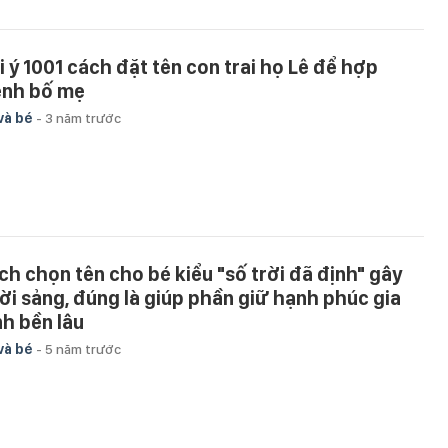
i ý 1001 cách đặt tên con trai họ Lê để hợp
nh bố mẹ
và bé
-
3 năm trước
ch chọn tên cho bé kiểu "số trời đã định" gây
ời sảng, đúng là giúp phần giữ hạnh phúc gia
nh bền lâu
và bé
-
5 năm trước