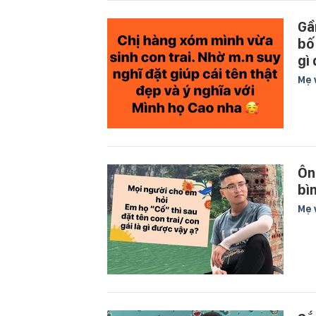
Gầ
bố 
gì
Mẹ 
Ôn
bì
Mẹ 