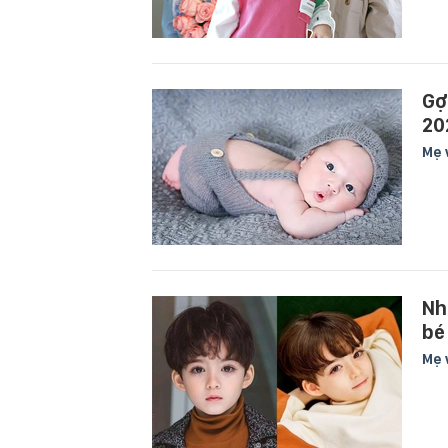
Gợ
20
Mẹ 
Nh
bé
Mẹ 