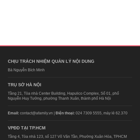
CHỊU TRÁCH NHIỆM QUẢN LÝ NỘI DUNG
Bà Nguyễn Bích Minh
TRỤ SỞ HÀ NỘI
Tầng 21, Tòa nhà Center Building, Hapulico Complex, Số 01, phố
Nguyễn Huy Tưởng, phường Thanh Xuân, thành phố Hà Nội
Email:
contact@afamily.vn |
Điện thoại:
024 7309 5555, máy lẻ 62.370
VPĐD TẠI TP.HCM
Tầng 4, Tòa nhà 123, số 127 Võ Văn Tần, Phường Xuân Hòa, TPHCM