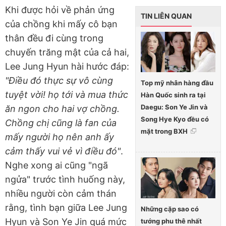
Khi được hỏi về phản ứng
TIN LIÊN QUAN
của chồng khi mấy cô bạn
thân đều đi cùng trong
chuyến trăng mật của cả hai,
Lee Jung Hyun hài hước đáp:
"Điều đó thực sự vô cùng
Top mỹ nhân hàng đầu
tuyệt vời! họ tới và mua thức
Hàn Quốc sinh ra tại
Daegu: Son Ye Jin và
ăn ngon cho hai vợ chồng.
Song Hye Kyo đều có
Chồng chị cũng là fan của
mặt trong BXH
mấy người họ nên anh ấy
cảm thấy vui vẻ vì điều đó"
.
Nghe xong ai cũng "ngã
ngửa" trước tình huống này,
nhiều người còn cảm thán
rằng, tình bạn giữa Lee Jung
Những cặp sao có
Hyun và Son Ye Jin quá mức
tướng phu thê nhất