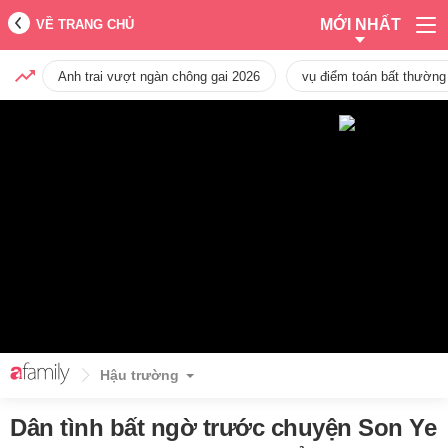
MỚI NHẤT
VỀ TRANG CHỦ
Anh trai vượt ngàn chông gai 2026
vụ điểm toán bất thường
Hậu trường
Dân tình bất ngờ trước chuyện Son Ye