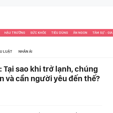
HẬU TRƯỜNG
SỨC KHỎE
TIÊU DÙNG
ĂN NGON
TÂM SỰ - GIA
ỂU LUẬT
NHÂN ÁI
: Tại sao khi trở lạnh, chúng
ơn và cần người yêu đến thế?