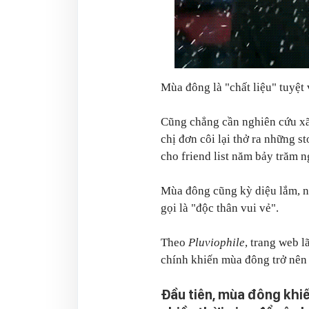
Mùa đông là "chất liệu" tuyệt
Cũng chẳng cần nghiên cứu xã 
chị đơn côi lại thở ra những s
cho friend list năm bảy trăm 
Mùa đông cũng kỳ diệu lắm, nó
gọi là "độc thân vui vẻ".
Theo
Pluviophile
, trang web l
chính khiến mùa đông trở nên 
Đầu tiên, mùa đông khiế