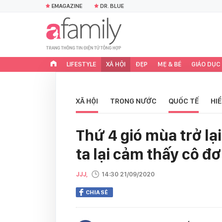
EMAGAZINE
DR. BLUE
LIFESTYLE
XÃ HỘI
ĐẸP
MẸ & BÉ
GIÁO DỤC
XÃ HỘI
TRONG NƯỚC
QUỐC TẾ
HI
Thứ 4 gió mùa trở lại
ta lại cảm thấy cô đ
JJJ,
14:30 21/09/2020
CHIA SẺ