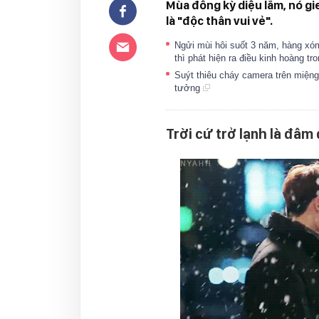
Mùa đông kỳ diệu lắm, nó gie
là "độc thân vui vẻ".
Ngửi mùi hôi suốt 3 năm, hàng xóm
thì phát hiện ra điều kinh hoàng tr
Suýt thiêu cháy camera trên miệng
tưởng
Trời cứ trở lạnh là đâm 