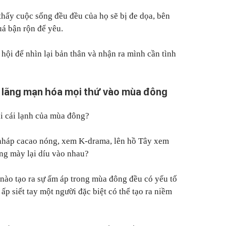
thấy cuộc sống đều đều của họ sẽ bị đe dọa, bên
uá bận rộn để yêu.
hội để nhìn lại bản thân và nhận ra mình cần tình
 lãng mạn hóa mọi thứ vào mùa đông
i cái lạnh của mùa đông?
nháp cacao nóng, xem K-drama, lên hồ Tây xem
ông mày lại díu vào nhau?
 nào tạo ra sự ấm áp trong mùa đông đều có yếu tố
ấp siết tay một người đặc biệt có thể tạo ra niềm