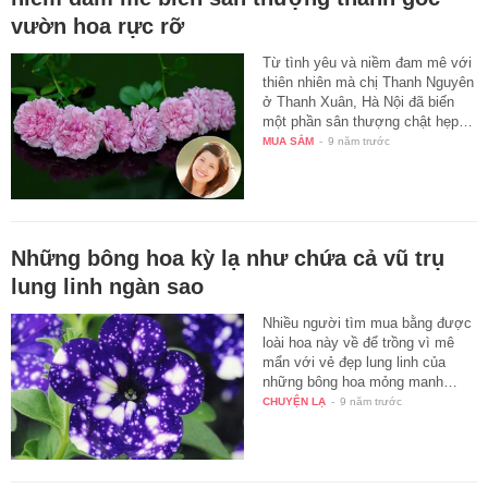
vườn hoa rực rỡ
Từ tình yêu và niềm đam mê với
thiên nhiên mà chị Thanh Nguyên
ở Thanh Xuân, Hà Nội đã biến
một phần sân thượng chật hẹp…
MUA SẮM
-
9 năm trước
Những bông hoa kỳ lạ như chứa cả vũ trụ
lung linh ngàn sao
Nhiều người tìm mua bằng được
loài hoa này về để trồng vì mê
mẩn với vẻ đẹp lung linh của
những bông hoa mỏng manh…
CHUYỆN LẠ
-
9 năm trước