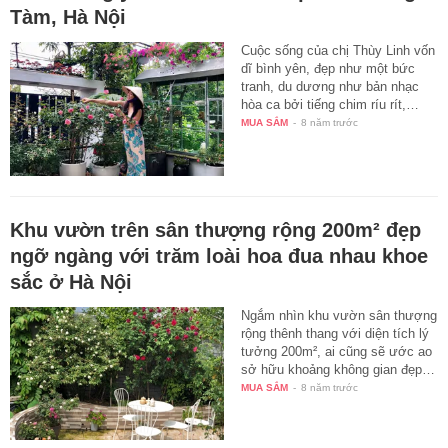
Tàm, Hà Nội
Cuộc sống của chị Thùy Linh vốn
dĩ bình yên, đẹp như một bức
tranh, du dương như bản nhạc
hòa ca bởi tiếng chim ríu rít,…
MUA SẮM
-
8 năm trước
Khu vườn trên sân thượng rộng 200m² đẹp
ngỡ ngàng với trăm loài hoa đua nhau khoe
sắc ở Hà Nội
Ngắm nhìn khu vườn sân thượng
rộng thênh thang với diện tích lý
tưởng 200m², ai cũng sẽ ước ao
sở hữu khoảng không gian đẹp…
MUA SẮM
-
8 năm trước