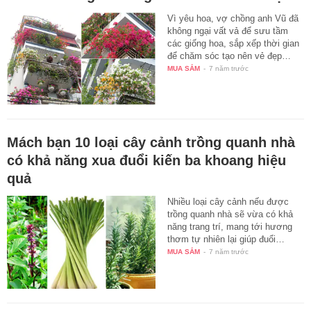
Vì yêu hoa, vợ chồng anh Vũ đã
không ngại vất vả để sưu tầm
các giống hoa, sắp xếp thời gian
để chăm sóc tạo nên vẻ đẹp…
MUA SẮM
-
7 năm trước
Mách bạn 10 loại cây cảnh trồng quanh nhà
có khả năng xua đuổi kiến ba khoang hiệu
quả
Nhiều loại cây cảnh nếu được
trồng quanh nhà sẽ vừa có khả
năng trang trí, mang tới hương
thơm tự nhiên lại giúp đuổi…
MUA SẮM
-
7 năm trước