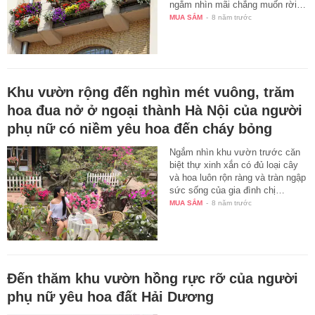
ngắm nhìn mãi chẳng muốn rời…
MUA SẮM
-
8 năm trước
Khu vườn rộng đến nghìn mét vuông, trăm
hoa đua nở ở ngoại thành Hà Nội của người
phụ nữ có niềm yêu hoa đến cháy bỏng
Ngắm nhìn khu vườn trước căn
biệt thự xinh xắn có đủ loại cây
và hoa luôn rộn ràng và tràn ngập
sức sống của gia đình chị…
MUA SẮM
-
8 năm trước
Đến thăm khu vườn hồng rực rỡ của người
phụ nữ yêu hoa đất Hải Dương