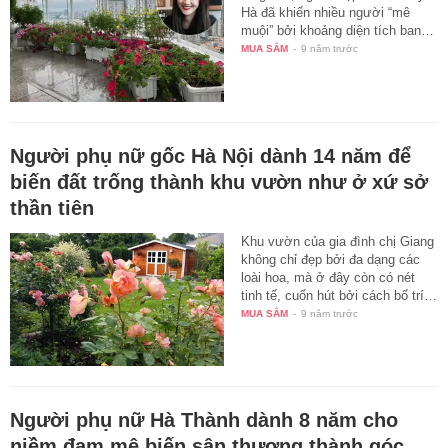
Hà đã khiến nhiều người “mê
muội” bởi khoảng diện tích ban…
MUA SẮM
-
9 năm trước
Người phụ nữ gốc Hà Nội dành 14 năm để
biến đất trống thành khu vườn như ở xứ sở
thần tiên
Khu vườn của gia đình chị Giang
không chỉ đẹp bởi đa dạng các
loài hoa, mà ở đây còn có nét
tinh tế, cuốn hút bởi cách bố trí…
MUA SẮM
-
9 năm trước
Người phụ nữ Hà Thành dành 8 năm cho
niềm đam mê biến sân thượng thành góc