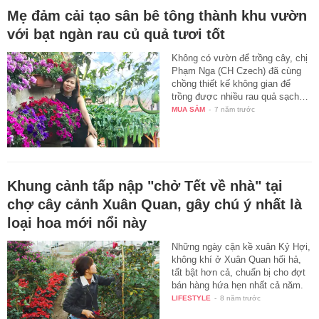
Mẹ đảm cải tạo sân bê tông thành khu vườn
với bạt ngàn rau củ quả tươi tốt
Không có vườn để trồng cây, chị
Phạm Nga (CH Czech) đã cùng
chồng thiết kế không gian để
trồng được nhiều rau quả sạch…
MUA SẮM
-
7 năm trước
Khung cảnh tấp nập "chở Tết về nhà" tại
chợ cây cảnh Xuân Quan, gây chú ý nhất là
loại hoa mới nổi này
Những ngày cận kề xuân Kỷ Hợi,
không khí ở Xuân Quan hối hả,
tất bật hơn cả, chuẩn bị cho đợt
bán hàng hứa hẹn nhất cả năm.
LIFESTYLE
-
8 năm trước