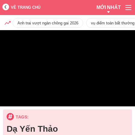
MỚI NHẤT
VỀ TRANG CHỦ
Anh trai vượt ngàn chông gai 2026
vụ điểm toán bất thường
TAGS:
Dạ Yến Thảo