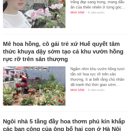
trắng đẹp sang trọng, mang dấu
ấn của thiên nhiên ở từng góc…
MUA SẮM
-
6 năm trước
Mê hoa hồng, cô gái trẻ xứ Huế quyết tâm
thức khuya dậy sớm tạo cả khu vườn hồng
rực rỡ trên sân thượng
Ngắm nhìn khu vườn hồng tươi
tắn nở hoa rực rỡ trên sân
thượng, ít ai biết rằng chủ nhân
đã tranh thủ thời gian sớm…
MUA SẮM
-
6 năm trước
Ngôi nhà 5 tầng đầy hoa thơm phủ kín khắp
các ban công của ông bố hai con ở Hà Nội