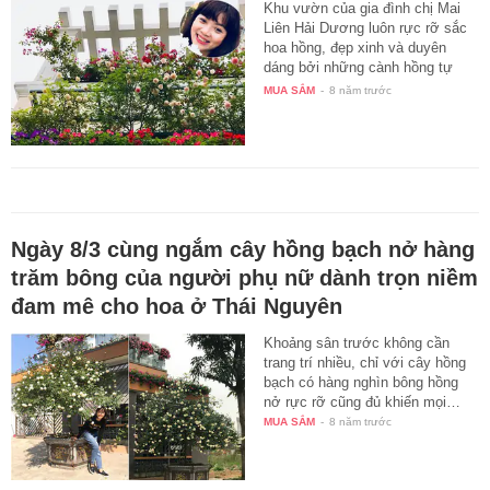
Khu vườn của gia đình chị Mai
Liên Hải Dương luôn rực rỡ sắc
hoa hồng, đẹp xinh và duyên
dáng bởi những cành hồng tự
tay…
MUA SẮM
-
8 năm trước
Ngày 8/3 cùng ngắm cây hồng bạch nở hàng
trăm bông của người phụ nữ dành trọn niềm
đam mê cho hoa ở Thái Nguyên
Khoảng sân trước không cần
trang trí nhiều, chỉ với cây hồng
bạch có hàng nghìn bông hồng
nở rực rỡ cũng đủ khiến mọi…
MUA SẮM
-
8 năm trước