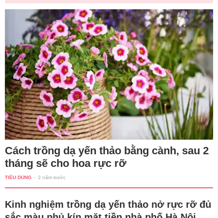
Cách trồng dạ yến thảo bằng cành, sau 2
tháng sẽ cho hoa rực rỡ
TIÊU DÙNG
-
2 năm trước
Kinh nghiệm trồng dạ yến thảo nở rực rỡ đủ
sắc màu phủ kín mặt tiền nhà phố Hà Nội