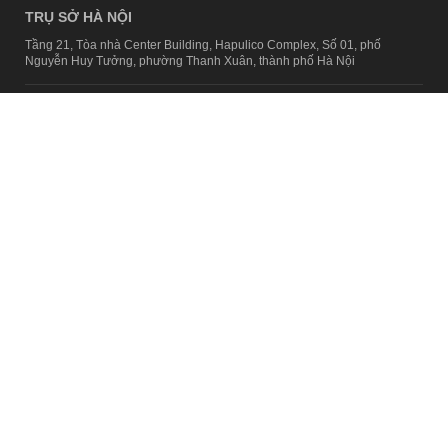
TRỤ SỞ HÀ NỘI
Tầng 21, Tòa nhà Center Building, Hapulico Complex, Số 01, phố
Nguyễn Huy Tưởng, phường Thanh Xuân, thành phố Hà Nội
Email:
contact@afamily.vn |
Điện thoại:
024 7309 5555, máy lẻ 62.370
VPĐD TẠI TP.HCM
Tầng 4, Tòa nhà 123, số 127 Võ Văn Tần, Phường Xuân Hòa, TPHCM
Điện thoại:
028 7307 7979
Giấy phép thiết lập trang thông tin điện tử tổng hợp trên mạng số
2217/GP-TTĐT do Sở Thông tin và Truyền thông Hà Nội cấp ngày 10
tháng 4 năm 2019
© Copyright 2008 - 2024 – Công ty Cổ phần VCCorp
Chính sách bảo mật