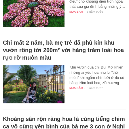
điệu” cho khoảng diện tích ngoại
thất của gia đình bằng những ý…
MUA SẮM
-
8 năm trước
Chỉ mất 2 năm, bà mẹ trẻ đã phủ kín khu
vườn rộng tới 200m² với hàng trăm loài hoa
rực rỡ muôn màu
Khu vườn của chị Bùi Mơ khiến
những ai yêu hoa như bị “thôi
miên” khi ngắm nhìn bởi ở đó có
hàng trăm loài hoa, đủ hương…
MUA SẮM
-
8 năm trước
Khoảng sân rộn ràng hoa lá cùng tiếng chim
ca vô cùng yên bình của bà mẹ 3 con ở Nghi