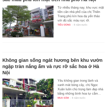
Từ nhiều tháng nay, khu vực mặt
tiền căn nhà phố của chị Thiên
Trang phủ kín hoa dạ yến thảo
với đủ sắc màu rực rỡ.
TIÊU DÙNG
-
6 năm trước
Không gian sống ngát hương bên khu vườn
ngập tràn nắng ấm và rực rỡ sắc hoa ở Hà
Nội
Yêu không gian trong lành và
xanh mát bóng cây, chị Ngọc
Xuân luôn chú trọng làm đẹp nhà
bằng những bình hoa tự cắm…
MUA SẮM
-
6 năm trước