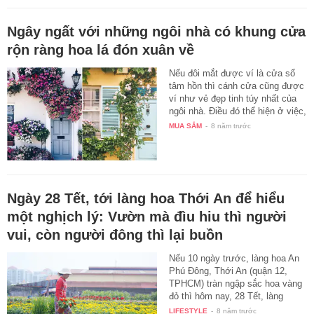
Ngây ngất với những ngôi nhà có khung cửa
rộn ràng hoa lá đón xuân về
Nếu đôi mắt được ví là cửa sổ
tâm hồn thì cánh cửa cũng được
ví như vẻ đẹp tinh túy nhất của
ngôi nhà. Điều đó thể hiện ở việc,
…
MUA SẮM
-
8 năm trước
Ngày 28 Tết, tới làng hoa Thới An để hiểu
một nghịch lý: Vườn mà đìu hiu thì người
vui, còn người đông thì lại buồn
Nếu 10 ngày trước, làng hoa An
Phú Đông, Thới An (quận 12,
TPHCM) tràn ngập sắc hoa vàng
đỏ thì hôm nay, 28 Tết, làng
hoa…
LIFESTYLE
-
8 năm trước