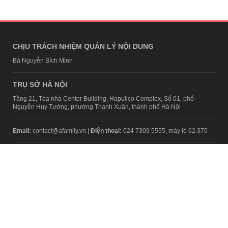
CHỊU TRÁCH NHIỆM QUẢN LÝ NỘI DUNG
Bà Nguyễn Bích Minh
TRỤ SỞ HÀ NỘI
Tầng 21, Tòa nhà Center Building, Hapulico Complex, Số 01, phố
Nguyễn Huy Tưởng, phường Thanh Xuân, thành phố Hà Nội
Email:
contact@afamily.vn |
Điện thoại:
024 7309 5555, máy lẻ 62.370
VPĐD TẠI TP.HCM
Tầng 4, Tòa nhà 123, số 127 Võ Văn Tần, Phường Xuân Hòa, TPHCM
Điện thoại:
028 7307 7979
Giấy phép thiết lập trang thông tin điện tử tổng hợp trên mạng số
2217/GP-TTĐT do Sở Thông tin và Truyền thông Hà Nội cấp ngày 10