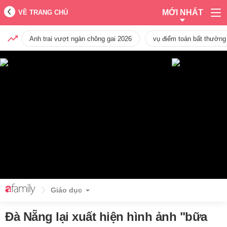
MỚI NHẤT
VỀ TRANG CHỦ
Anh trai vượt ngàn chông gai 2026
vụ điểm toán bất thường
Giáo dục
Đà Nẵng lại xuất hiện hình ảnh "bữa