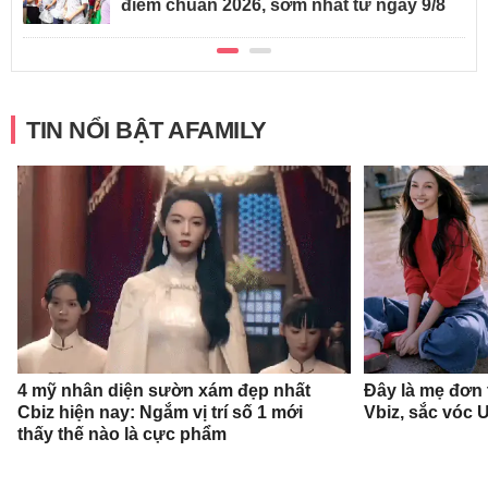
điểm chuẩn 2026, sớm nhất từ ngày 9/8
TIN NỔI BẬT AFAMILY
4 mỹ nhân diện sườn xám đẹp nhất
Đây là mẹ đơn
Cbiz hiện nay: Ngắm vị trí số 1 mới
Vbiz, sắc vóc 
thấy thế nào là cực phẩm