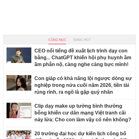
CÙNG MỤC
ĐANG HOT
CEO nổi tiếng đề xuất lịch trình dạy con
bằng... ChatGPT khiến hội phụ huynh ầm
ầm phẫn nộ, càng nghe càng bực mình!
Con giáp có khả năng lội ngược dòng sự
nghiệp trong nửa cuối năm 2026, tiền tài
rủng rỉnh, ra ngõ là gặp quý nhân
Clip dạy make up tưởng bình thường
bỗng khiến cư dân mạng Việt tranh cãi
nảy lửa: Cho con làm vậy có nên không?
20 trường đại học dự kiến lịch công bố