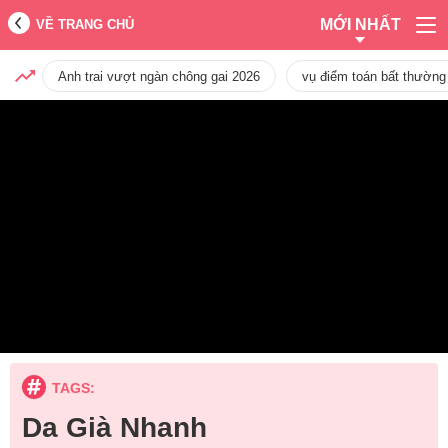
MỚI NHẤT
VỀ TRANG CHỦ
Anh trai vượt ngàn chông gai 2026
vụ điểm toán bất thường
TAGS:
Da Già Nhanh