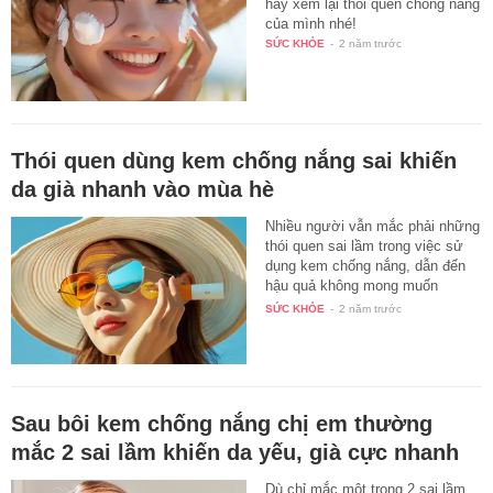
hãy xem lại thói quen chống nắng
của mình nhé!
SỨC KHỎE
-
2 năm trước
Thói quen dùng kem chống nắng sai khiến
da già nhanh vào mùa hè
Nhiều người vẫn mắc phải những
thói quen sai lầm trong việc sử
dụng kem chống nắng, dẫn đến
hậu quả không mong muốn
như…
SỨC KHỎE
-
2 năm trước
Sau bôi kem chống nắng chị em thường
mắc 2 sai lầm khiến da yếu, già cực nhanh
Dù chỉ mắc một trong 2 sai lầm