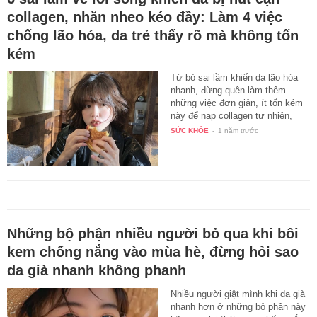
collagen, nhăn nheo kéo đầy: Làm 4 việc
chống lão hóa, da trẻ thấy rõ mà không tốn
kém
Từ bỏ sai lầm khiến da lão hóa
nhanh, đừng quên làm thêm
những việc đơn giản, ít tốn kém
này để nạp collagen tự nhiên,
vì…
SỨC KHỎE
-
1 năm trước
Những bộ phận nhiều người bỏ qua khi bôi
kem chống nắng vào mùa hè, đừng hỏi sao
da già nhanh không phanh
Nhiều người giật mình khi da già
nhanh hơn ở những bộ phận này