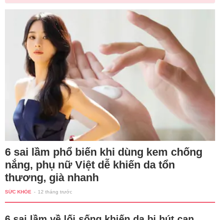
6 sai lầm phổ biến khi dùng kem chống
nắng, phụ nữ Việt dễ khiến da tổn
thương, già nhanh
SỨC KHỎE
-
12 tháng trước
6 sai lầm về lối sống khiến da bị hút cạn