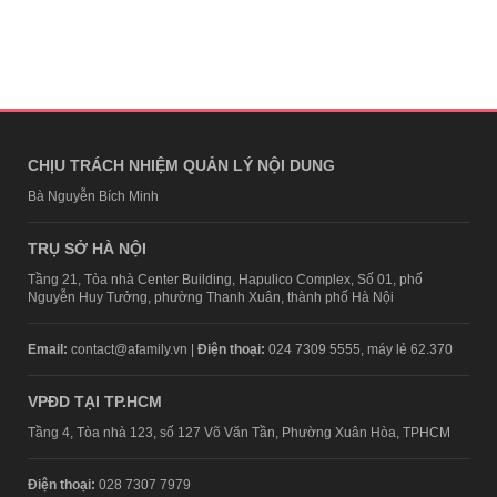
CHỊU TRÁCH NHIỆM QUẢN LÝ NỘI DUNG
Bà Nguyễn Bích Minh
TRỤ SỞ HÀ NỘI
Tầng 21, Tòa nhà Center Building, Hapulico Complex, Số 01, phố
Nguyễn Huy Tưởng, phường Thanh Xuân, thành phố Hà Nội
Email:
contact@afamily.vn |
Điện thoại:
024 7309 5555, máy lẻ 62.370
VPĐD TẠI TP.HCM
Tầng 4, Tòa nhà 123, số 127 Võ Văn Tần, Phường Xuân Hòa, TPHCM
Điện thoại:
028 7307 7979