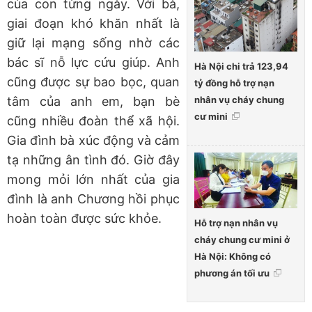
của con từng ngày. Với bà,
giai đoạn khó khăn nhất là
giữ lại mạng sống nhờ các
bác sĩ nỗ lực cứu giúp. Anh
Hà Nội chi trả 123,94
cũng được sự bao bọc, quan
tỷ đồng hỗ trợ nạn
nhân vụ cháy chung
tâm của anh em, bạn bè
cư mini
cũng nhiều đoàn thể xã hội.
Gia đình bà xúc động và cảm
tạ những ân tình đó. Giờ đây
mong mỏi lớn nhất của gia
đình là anh Chương hồi phục
hoàn toàn được sức khỏe.
Hỗ trợ nạn nhân vụ
cháy chung cư mini ở
Hà Nội: Không có
phương án tối ưu