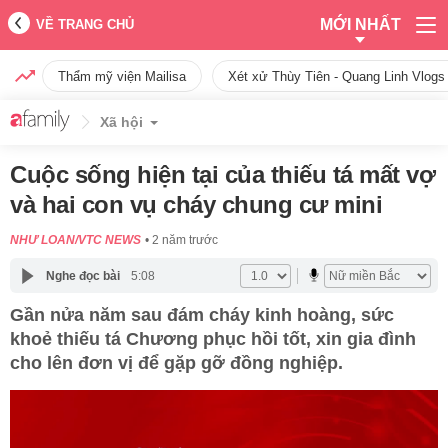
MỚI NHẤT
VỀ TRANG CHỦ
Thẩm mỹ viện Mailisa
Xét xử Thùy Tiên - Quang Linh Vlogs
Xã hội
Cuộc sống hiện tại của thiếu tá mất vợ
và hai con vụ cháy chung cư mini
NHƯ LOAN/VTC NEWS
2 năm trước
Nghe đọc bài
5:08
Gần nửa năm sau đám cháy kinh hoàng, sức
khoẻ thiếu tá Chương phục hồi tốt, xin gia đình
cho lên đơn vị để gặp gỡ đồng nghiệp.