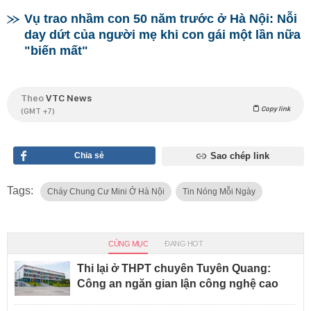
Vụ trao nhầm con 50 năm trước ở Hà Nội: Nỗi
day dứt của người mẹ khi con gái một lần nữa
"biến mất"
Theo
VTC News
Copy link
(GMT +7)
Chia sẻ
Sao chép link
Tags:
Cháy Chung Cư Mini Ở Hà Nội
Tin Nóng Mỗi Ngày
CÙNG MỤC
ĐANG HOT
Thi lại ở THPT chuyên Tuyên Quang:
Công an ngăn gian lận công nghệ cao