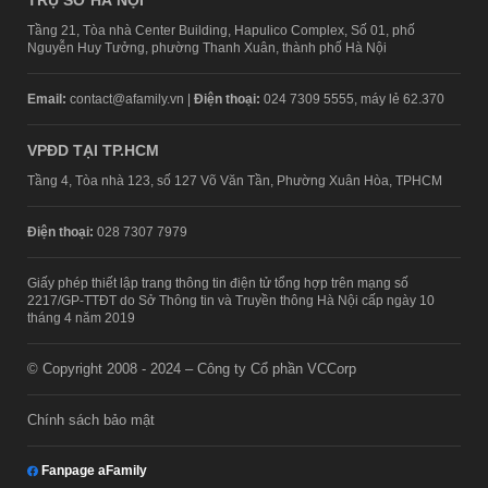
Tầng 21, Tòa nhà Center Building, Hapulico Complex, Số 01, phố
Nguyễn Huy Tưởng, phường Thanh Xuân, thành phố Hà Nội
Email:
contact@afamily.vn |
Điện thoại:
024 7309 5555, máy lẻ 62.370
VPĐD TẠI TP.HCM
Tầng 4, Tòa nhà 123, số 127 Võ Văn Tần, Phường Xuân Hòa, TPHCM
Điện thoại:
028 7307 7979
Giấy phép thiết lập trang thông tin điện tử tổng hợp trên mạng số
2217/GP-TTĐT do Sở Thông tin và Truyền thông Hà Nội cấp ngày 10
tháng 4 năm 2019
© Copyright 2008 - 2024 – Công ty Cổ phần VCCorp
Chính sách bảo mật
Fanpage aFamily