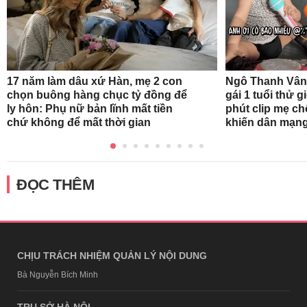
17 năm làm dâu xứ Hàn, mẹ 2 con
Ngô Thanh Vân
chọn buông hàng chục tỷ đồng để
gái 1 tuổi thử 
ly hôn: Phụ nữ bản lĩnh mất tiền
phút clip mẹ ch
chứ không để mất thời gian
khiến dân mạng
ĐỌC THÊM
CHỊU TRÁCH NHIỆM QUẢN LÝ NỘI DUNG
Bà Nguyễn Bích Minh
TRỤ SỞ HÀ NỘI