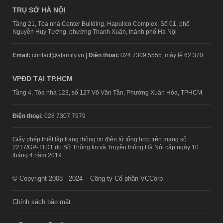
TRỤ SỞ HÀ NỘI
Tầng 21, Tòa nhà Center Building, Hapulico Complex, Số 01, phố
Nguyễn Huy Tưởng, phường Thanh Xuân, thành phố Hà Nội
Email:
contact@afamily.vn |
Điện thoại:
024 7309 5555, máy lẻ 62.370
VPĐD TẠI TP.HCM
Tầng 4, Tòa nhà 123, số 127 Võ Văn Tần, Phường Xuân Hòa, TPHCM
Điện thoại:
028 7307 7979
Giấy phép thiết lập trang thông tin điện tử tổng hợp trên mạng số
2217/GP-TTĐT do Sở Thông tin và Truyền thông Hà Nội cấp ngày 10
tháng 4 năm 2019
© Copyright 2008 - 2024 – Công ty Cổ phần VCCorp
Chính sách bảo mật