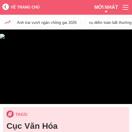
MỚI NHẤT
VỀ TRANG CHỦ
Anh trai vượt ngàn chông gai 2026
vụ điểm toán bất thường
TAGS:
Cục Văn Hóa