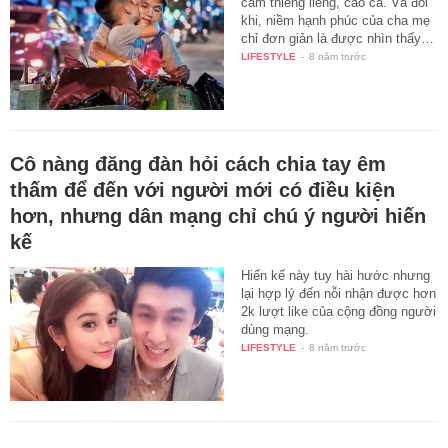
cảm thiêng liêng, cao cả. Và đôi
khi, niềm hạnh phúc của cha mẹ
chỉ đơn giản là được nhìn thấy…
LIFESTYLE
-
8 năm trước
Cô nàng đăng đàn hỏi cách chia tay êm
thấm để đến với người mới có điều kiện
hơn, nhưng dân mạng chỉ chú ý người hiến
kế
Hiến kế này tuy hài hước nhưng
lại hợp lý đến nỗi nhận được hơn
2k lượt like của cộng đồng người
dùng mạng.
LIFESTYLE
-
8 năm trước