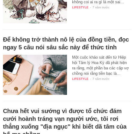
không coi ai ra gì là một sai…
LIFESTYLE
-
7 năm trước
Để không trở thành nô lệ của đồng tiền, đọc
ngay 5 câu nói sâu sắc này để thức tỉnh
Một cuộc khảo sát đến từ Hiệp
hội Tâm lý Hoa Kỳ đã phát hiện
ra rằng, một phần ba các cặp vợ
chồng nói rằng tiền bạc là…
LIFESTYLE
-
7 năm trước
Chưa hết vui sướng vì được tổ chức đám
cưới hoành tráng vạn người ước, tôi rơi
thẳng xuống "địa ngục" khi biết dã tâm của