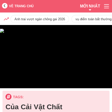
MỚI NHẤT
VỀ TRANG CHỦ
Anh trai vượt ngàn chông gai 2026
vụ điểm toán bất thường
TAGS:
Của Cải Vật Chất