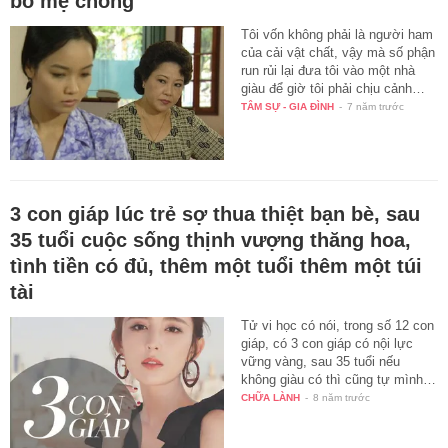
bố mẹ chồng
Tôi vốn không phải là người ham
của cải vật chất, vậy mà số phận
run rủi lại đưa tôi vào một nhà
giàu để giờ tôi phải chịu cảnh…
TÂM SỰ - GIA ĐÌNH
-
7 năm trước
3 con giáp lúc trẻ sợ thua thiệt bạn bè, sau
35 tuổi cuộc sống thịnh vượng thăng hoa,
tình tiền có đủ, thêm một tuổi thêm một túi
tài
Tử vi học có nói, trong số 12 con
giáp, có 3 con giáp có nội lực
vững vàng, sau 35 tuổi nếu
không giàu có thì cũng tự mình…
CHỮA LÀNH
-
8 năm trước