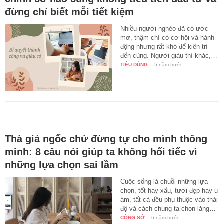
đừng chỉ biết mỗi tiết kiệm
Nhiều người nghèo đã có ước
mơ, thậm chí có cơ hội và hành
động nhưng rất khó để kiên trì
đến cùng. Người giàu thì khác,…
TIÊU DÙNG
-
5 năm trước
Thà giả ngốc chứ đừng tự cho mình thông
minh: 8 câu nói giúp ta không hối tiếc vì
những lựa chọn sai lầm
Cuộc sống là chuỗi những lựa
chọn, tốt hay xấu, tươi đẹp hay u
ám, tất cả đều phụ thuộc vào thái
độ và cách chúng ta chọn lăng…
CÔNG SỞ
-
6 năm trước