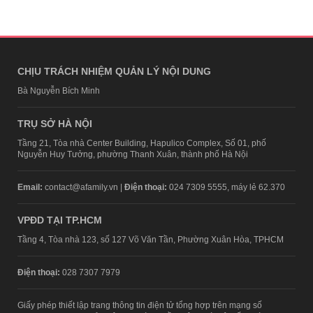
CHỊU TRÁCH NHIỆM QUẢN LÝ NỘI DUNG
Bà Nguyễn Bích Minh
TRỤ SỞ HÀ NỘI
Tầng 21, Tòa nhà Center Building, Hapulico Complex, Số 01, phố
Nguyễn Huy Tưởng, phường Thanh Xuân, thành phố Hà Nội
Email:
contact@afamily.vn |
Điện thoại:
024 7309 5555, máy lẻ 62.370
VPĐD TẠI TP.HCM
Tầng 4, Tòa nhà 123, số 127 Võ Văn Tần, Phường Xuân Hòa, TPHCM
Điện thoại:
028 7307 7979
Giấy phép thiết lập trang thông tin điện tử tổng hợp trên mạng số