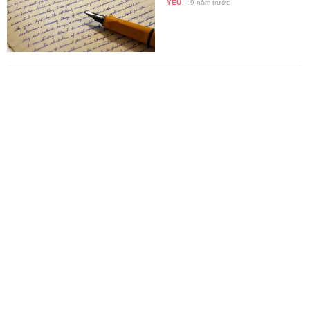
YÊU
-
9 năm trước