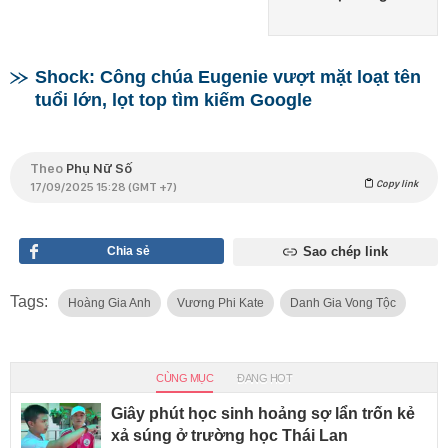
Shock: Công chúa Eugenie vượt mặt loạt tên
tuổi lớn, lọt top tìm kiếm Google
Theo
Phụ Nữ Số
Copy link
17/09/2025 15:28 (GMT +7)
Chia sẻ
Sao chép link
Tags:
Hoàng Gia Anh
Vương Phi Kate
Danh Gia Vong Tộc
CÙNG MỤC
ĐANG HOT
Giây phút học sinh hoảng sợ lẩn trốn kẻ
xả súng ở trường học Thái Lan