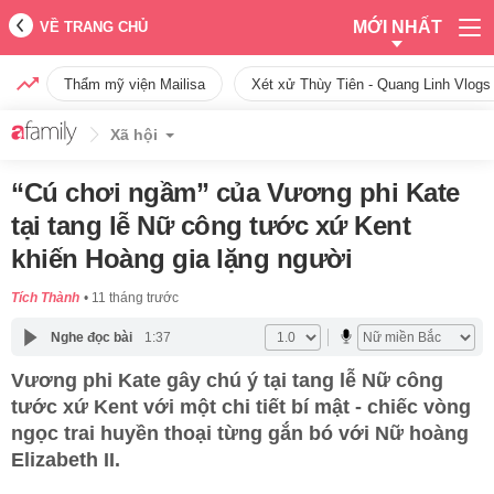
MỚI NHẤT
VỀ TRANG CHỦ
Thẩm mỹ viện Mailisa
Xét xử Thùy Tiên - Quang Linh Vlogs
Xã hội
“Cú chơi ngầm” của Vương phi Kate
tại tang lễ Nữ công tước xứ Kent
khiến Hoàng gia lặng người
Tích Thành
11 tháng trước
Nghe đọc bài
1:37
Vương phi Kate gây chú ý tại tang lễ Nữ công
tước xứ Kent với một chi tiết bí mật - chiếc vòng
ngọc trai huyền thoại từng gắn bó với Nữ hoàng
Elizabeth II.