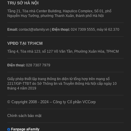
TRỤ SỞ HÀ NỘI
Tầng 21, Tòa nhà Center Building, Hapulico Complex, Số 01, phố
Nguyễn Huy Tưởng, phường Thanh Xuân, thành phố Hà Nội
Email:
contact@afamily.vn |
Điện thoại:
024 7309 5555, máy lẻ 62.370
VPĐD TẠI TP.HCM
Tầng 4, Tòa nhà 123, số 127 Võ Văn Tần, Phường Xuân Hòa, TPHCM
Điện thoại:
028 7307 7979
Giấy phép thiết lập trang thông tin điện tử tổng hợp trên mạng số
2217/GP-TTĐT do Sở Thông tin và Truyền thông Hà Nội cấp ngày 10
tháng 4 năm 2019
© Copyright 2008 - 2024 – Công ty Cổ phần VCCorp
Chính sách bảo mật
Fanpage aFamily