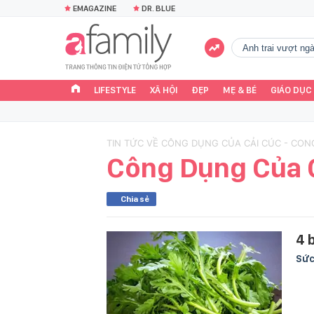
EMAGAZINE
DR. BLUE
Anh trai vượt n
LIFESTYLE
XÃ HỘI
ĐẸP
MẸ & BÉ
GIÁO DỤC
TIN TỨC VỀ CÔNG DỤNG CỦA CẢI CÚC - CON
Công Dụng Của 
Chia sẻ
4 
Sức