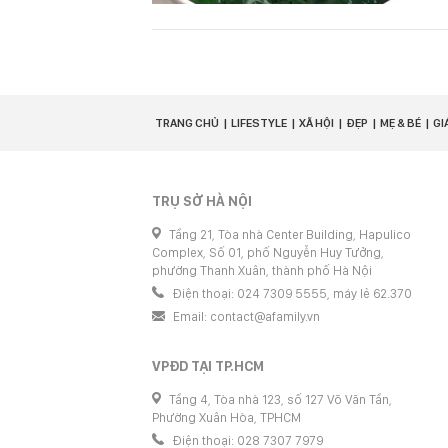
TRANG CHỦ
LIFESTYLE
XÃ HỘI
ĐẸP
MẸ & BÉ
GI
TRỤ SỞ HÀ NỘI
Tầng 21, Tòa nhà Center Building, Hapulico
Complex, Số 01, phố Nguyễn Huy Tưởng,
phường Thanh Xuân, thành phố Hà Nội
Điện thoại: 024 7309 5555, máy lẻ 62.370
Email:
contact@afamily.vn
VPĐD TẠI TP.HCM
Tầng 4, Tòa nhà 123, số 127 Võ Văn Tần,
Phường Xuân Hòa, TPHCM
Điện thoại: 028 7307 7979