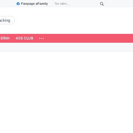
Fanpage aFamily
hacking
 ĐÌNH
40S CLUB