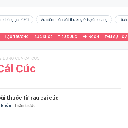
gàn chông gai 2026
vụ điểm toán bất thường ở tuyên quang
Bio
HẬU TRƯỜNG
SỨC KHỎE
TIÊU DÙNG
ĂN NGON
TÂM SỰ - GIA
G DUNG CUA CAI CUC
Cải Cúc
bài thuốc từ rau cải cúc
 khỏe
-
1 năm trước