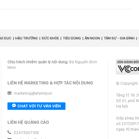
ÁO DỤC
HẬU TRƯỜNG
SỨC KHỎE
TIÊU DÙNG
ĂN NGON
TÂM SỰ - GIA ĐÌNH
Chịu trách nhiệm quản lý nội dung:
Bà Nguyễn Bích
Minh.
LIÊN HỆ MARKETING & HỢP TÁC NỘI DUNG
© Copyright
marketing@afamily.vn
Tầng 17, 19, 
Số 01, phố 
CHAT VỚI TƯ VẤN VIÊN
Hà Nội
Giấy phép th
LIÊN HỆ QUẢNG CÁO
số 2217/GP-T
ngày 10 thá
02473007108