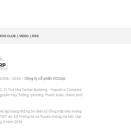
40S CLUB
VIDEO
RSS
 2008 - 2026 –
Công ty cổ phần VCCorp
20, 21 Tòa nhà Center Building - Hapulico Complex,
Nguyễn Huy Tưởng, phường Thanh Xuân, thành phố
iết lập trang thông tin điện tử tổng hợp trên mạng
TĐT do Sở Thông tin và Truyền thông Hà Nội cấp
ng 4 năm 2019