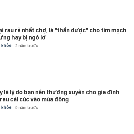
ại rau rẻ nhất chợ, là "thần dược" cho tim mạch
ưng hay bị ngó lơ
 khỏe
-
2 năm trước
y là lý do bạn nên thường xuyên cho gia đình
 rau cải cúc vào mùa đông
 khỏe
-
9 năm trước