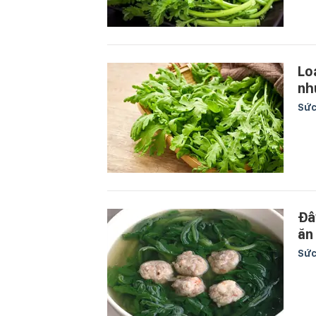
Lo
nh
Sức
Đâ
ăn
Sức