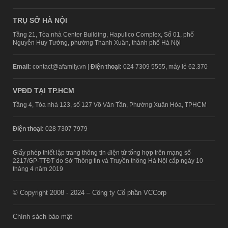
TRỤ SỞ HÀ NỘI
Tầng 21, Tòa nhà Center Building, Hapulico Complex, Số 01, phố
Nguyễn Huy Tưởng, phường Thanh Xuân, thành phố Hà Nội
Email:
contact@afamily.vn |
Điện thoại:
024 7309 5555, máy lẻ 62.370
VPĐD TẠI TP.HCM
Tầng 4, Tòa nhà 123, số 127 Võ Văn Tần, Phường Xuân Hòa, TPHCM
Điện thoại:
028 7307 7979
Giấy phép thiết lập trang thông tin điện tử tổng hợp trên mạng số
2217/GP-TTĐT do Sở Thông tin và Truyền thông Hà Nội cấp ngày 10
tháng 4 năm 2019
© Copyright 2008 - 2024 – Công ty Cổ phần VCCorp
Chính sách bảo mật