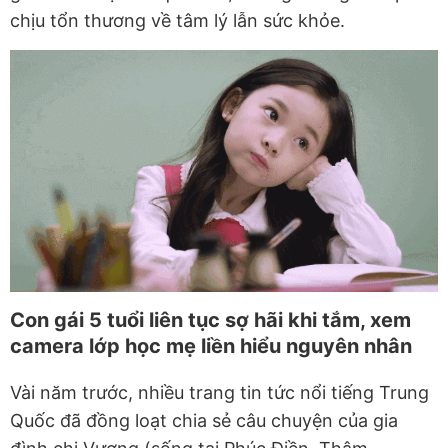
chịu tổn thương về tâm lý lẫn sức khỏe.
Con gái 5 tuổi liên tục sợ hãi khi tắm, xem
camera lớp học mẹ liền hiểu nguyên nhân
Vài năm trước, nhiều trang tin tức nổi tiếng Trung
Quốc đã đồng loạt chia sẻ câu chuyện của gia