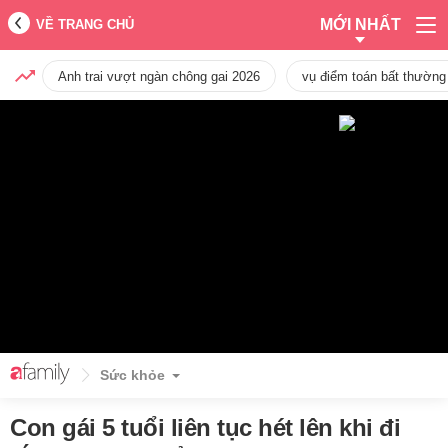
MỚI NHẤT
VỀ TRANG CHỦ
Anh trai vượt ngàn chông gai 2026
vụ điểm toán bất thường
Sức khỏe
Con gái 5 tuổi liên tục hét lên khi đi