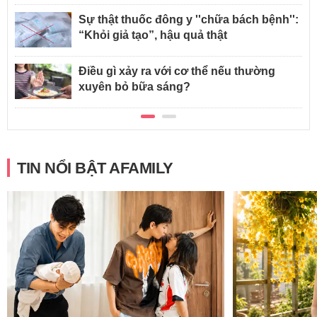
Sự thật thuốc đông y ''chữa bách bệnh'':
“Khỏi giả tạo”, hậu quả thật
Điều gì xảy ra với cơ thể nếu thường
xuyên bỏ bữa sáng?
TIN NỔI BẬT AFAMILY