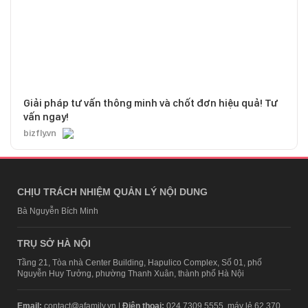
Giải pháp tư vấn thông minh và chốt đơn hiệu quả! Tư
vấn ngay!
bizfly.vn
CHỊU TRÁCH NHIỆM QUẢN LÝ NỘI DUNG
Bà Nguyễn Bích Minh
TRỤ SỞ HÀ NỘI
Tầng 21, Tòa nhà Center Building, Hapulico Complex, Số 01, phố
Nguyễn Huy Tưởng, phường Thanh Xuân, thành phố Hà Nội
Email:
contact@afamily.vn |
Điện thoại:
024 7309 5555, máy lẻ 62.370