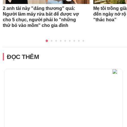
2 anh tài này "đáng thương" quá:
Mẹ tôi trồng gi
Người làm máy rửa bát để được vợ
đến ngày nở rộ
cho 5 chục, người phải lo "những
“thác hoa”
thứ bỏ vào mồm" cho gia đình
ĐỌC THÊM