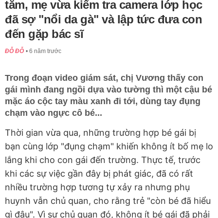
tắm, mẹ vừa kiểm tra camera lớp học
đã sợ "nổi da gà" và lập tức đưa con
đến gặp bác sĩ
ĐỖ ĐỖ
6 năm trước
Trong đoạn video giám sát, chị Vương thấy con
gái mình đang ngồi dựa vào tường thì một cậu bé
mặc áo cộc tay màu xanh đi tới, dùng tay đụng
chạm vào ngực cô bé...
Thời gian vừa qua, những trường hợp bé gái bị
bạn cùng lớp "đụng chạm" khiến không ít bố mẹ lo
lắng khi cho con gái đến trường. Thực tế, trước
khi các sự việc gần đây bị phát giác, đã có rất
nhiều trường hợp tương tự xảy ra nhưng phụ
huynh vẫn chủ quan, cho rằng trẻ "còn bé đã hiểu
gì đâu". Vì sự chủ quan đó, không ít bé gái đã phải