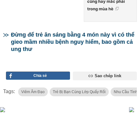
cũng hay mắc phải
trong mùa hè
Đừng để trẻ ăn sáng bằng 4 món này vì có thể
gieo mầm nhiều bệnh nguy hiểm, bao gồm cả
ung thư
Chia sẻ
Sao chép link
Tags:
Viêm Âm Đạo
Trẻ Bị Bạn Cùng Lớp Quấy Rối
Nhu Cầu Tình 