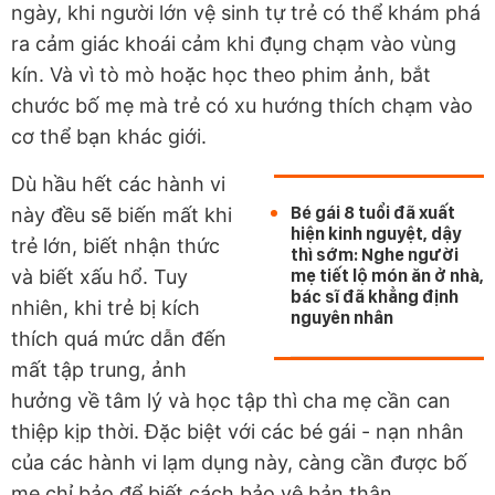
ngày, khi người lớn vệ sinh tự trẻ có thể khám phá
ra cảm giác khoái cảm khi đụng chạm vào vùng
kín. Và vì tò mò hoặc học theo phim ảnh, bắt
chước bố mẹ mà trẻ có xu hướng thích chạm vào
cơ thể bạn khác giới.
Dù hầu hết các hành vi
Bé gái 8 tuổi đã xuất
này đều sẽ biến mất khi
hiện kinh nguyệt, dậy
trẻ lớn, biết nhận thức
thì sớm: Nghe người
và biết xấu hổ. Tuy
mẹ tiết lộ món ăn ở nhà,
bác sĩ đã khẳng định
nhiên, khi trẻ bị kích
nguyên nhân
thích quá mức dẫn đến
mất tập trung, ảnh
hưởng về tâm lý và học tập thì cha mẹ cần can
thiệp kịp thời. Đặc biệt với các bé gái - nạn nhân
của các hành vi lạm dụng này, càng cần được bố
mẹ chỉ bảo để biết cách bảo vệ bản thân.