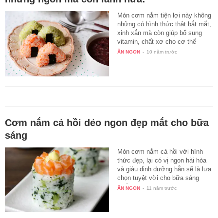
Món cơm nắm tiện lợi này không
những có hình thức thật bắt mắt,
xinh xắn mà còn giúp bổ sung
vitamin, chất xơ cho cơ thể
cực…
ĂN NGON
-
10 năm trước
Cơm nắm cá hồi dẻo ngon đẹp mắt cho bữa
sáng
Món cơm nắm cá hồi với hình
thức đẹp, lại có vị ngon hài hòa
và giàu dinh dưỡng hẳn sẽ là lựa
chọn tuyệt vời cho bữa sáng
cuối…
ĂN NGON
-
11 năm trước