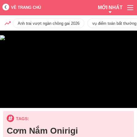
MỚI NHẤT
VỀ TRANG CHỦ
Anh trai vượt ngàn chông gai 2026
vụ điểm toán bất thường
TAGS:
Cơm Nắm Onirigi