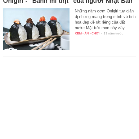
Onigiri - "Bánh mì thịt" của người Nhật Bản
Những nắm cơm Onigiri tuy giản
dị nhưng mang trong mình vẻ tinh
hoa đẹp đẽ rất riêng của đất
nước Mặt trời mọc này đấy.
XEM - ĂN - CHƠI
-
13 năm trước