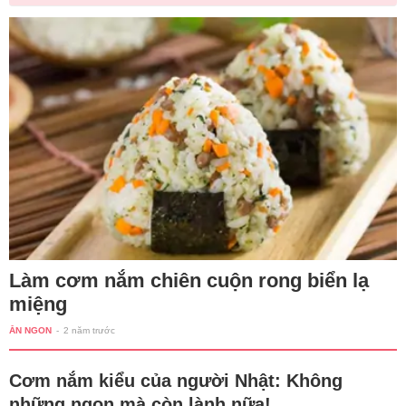
Làm cơm nắm chiên cuộn rong biển lạ
miệng
ĂN NGON
-
2 năm trước
Cơm nắm kiểu của người Nhật: Không
những ngon mà còn lành nữa!