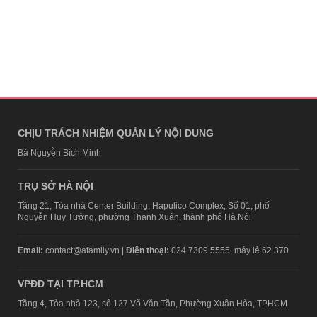
CHỊU TRÁCH NHIỆM QUẢN LÝ NỘI DUNG
Bà Nguyễn Bích Minh
TRỤ SỞ HÀ NỘI
Tầng 21, Tòa nhà Center Building, Hapulico Complex, Số 01, phố
Nguyễn Huy Tưởng, phường Thanh Xuân, thành phố Hà Nội
Email:
contact@afamily.vn |
Điện thoại:
024 7309 5555, máy lẻ 62.370
VPĐD TẠI TP.HCM
Tầng 4, Tòa nhà 123, số 127 Võ Văn Tần, Phường Xuân Hòa, TPHCM