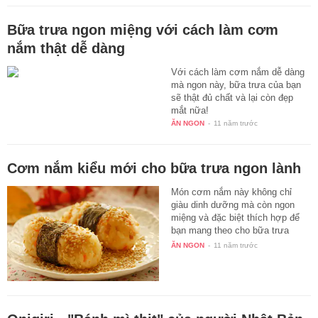
Bữa trưa ngon miệng với cách làm cơm
nắm thật dễ dàng
Với cách làm cơm nắm dễ dàng
mà ngon này, bữa trưa của bạn
sẽ thật đủ chất và lại còn đẹp
mắt nữa!
ĂN NGON
-
11 năm trước
Cơm nắm kiểu mới cho bữa trưa ngon lành
Món cơm nắm này không chỉ
giàu dinh dưỡng mà còn ngon
miệng và đặc biệt thích hợp để
bạn mang theo cho bữa trưa
văn…
ĂN NGON
-
11 năm trước