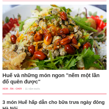
Huế và những món ngon "nếm một lần
đố quên được"
XEM - ĂN - CHƠI
-
11 năm trước
3 món Huế hấp dẫn cho bữa trưa ngày đông
Hà Nội