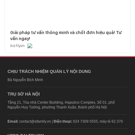
Giải pháp tư vấn thông minh và chốt đơn hiệu quả! Tư
vấn ngay!
bizfly.vn
CHỊU TRÁCH NHIỆM QUẢN LÝ NỘI DUNG
Bà Nguyễn Bích Minh
TRỤ SỞ HÀ NỘI
Tầng 21, Tòa nhà Center Building, Hapulico Complex, Số 01, phố
Nguyễn Huy Tưởng, phường Thanh Xuân, thành phố Hà Nội
Email:
contact@afamily.vn |
Điện thoại:
024 7309 5555, máy lẻ 62.370