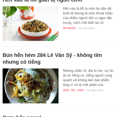
Hến xào lá lốt là món ăn dân dã,
bình dị nhưng là món khoái khẩu
của nhiều người bởi vị ngon đặc
trưng, cách chế biến lại vô
cùng…
ĂN NGON
-
13 năm trước
Bún hến hẻm 284 Lê Văn Sỹ - không tên
nhưng có tiếng
Những chiếc tô, đĩa bị mẻ, sự ồn
ào từ tiếng xe, tiếng người xung
quanh sẽ không làm bạn phiền
lòng vì nó là một phần của
quán…
XEM - ĂN - CHƠI
-
14 năm trước