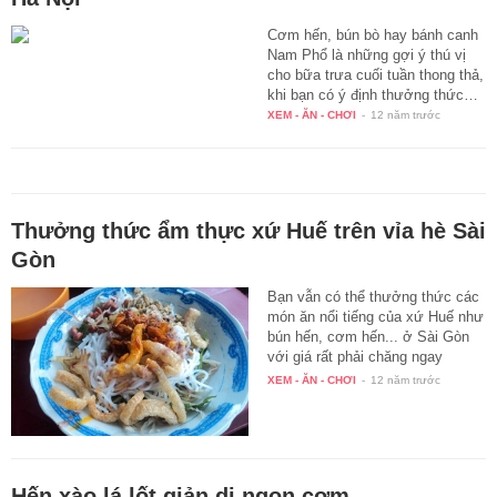
Cơm hến, bún bò hay bánh canh
Nam Phổ là những gợi ý thú vị
cho bữa trưa cuối tuần thong thả,
khi bạn có ý định thưởng thức…
XEM - ĂN - CHƠI
-
12 năm trước
Thưởng thức ẩm thực xứ Huế trên vỉa hè Sài
Gòn
Bạn vẫn có thể thưởng thức các
món ăn nổi tiếng của xứ Huế như
bún hến, cơm hến... ở Sài Gòn
với giá rất phải chăng ngay
trong…
XEM - ĂN - CHƠI
-
12 năm trước
Hến xào lá lốt giản dị ngon cơm