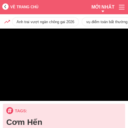
MỚI NHẤT
VỀ TRANG CHỦ
Anh trai vượt ngàn chông gai 2026
vụ điểm toán bất thường
TAGS:
Cơm Hến