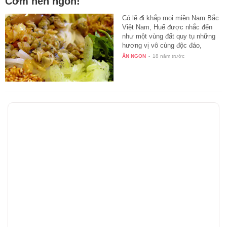
Cơm hến ngon!
Có lẽ đi khắp mọi miền Nam Bắc
Việt Nam, Huế được nhắc đến
như một vùng đất quy tụ những
hương vị vô cùng độc đáo,
mang…
ĂN NGON
-
18 năm trước