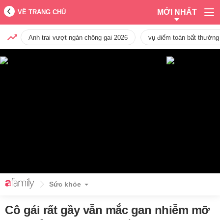
MỚI NHẤT
VỀ TRANG CHỦ
Anh trai vượt ngàn chông gai 2026
vụ điểm toán bất thường
Sức khỏe
Cô gái rất gầy vẫn mắc gan nhiễm mỡ