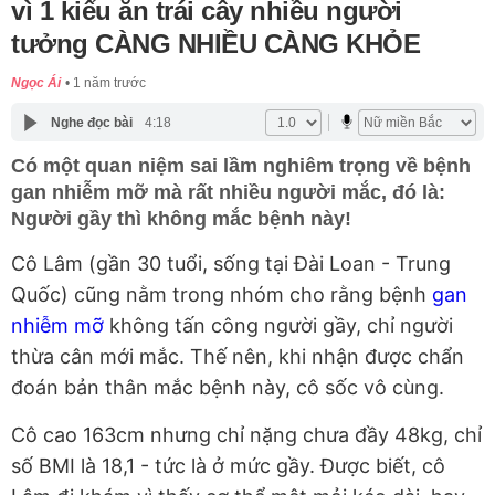
vì 1 kiểu ăn trái cây nhiều người
tưởng CÀNG NHIỀU CÀNG KHỎE
Ngọc Ái
1 năm trước
Nghe đọc bài
4:18
Có một quan niệm sai lầm nghiêm trọng về bệnh
gan nhiễm mỡ mà rất nhiều người mắc, đó là:
Người gầy thì không mắc bệnh này!
Cô Lâm (gần 30 tuổi, sống tại Đài Loan - Trung
Quốc) cũng nằm trong nhóm cho rằng bệnh
gan
nhiễm mỡ
không tấn công người gầy, chỉ người
thừa cân mới mắc. Thế nên, khi nhận được chẩn
đoán bản thân mắc bệnh này, cô sốc vô cùng.
Cô cao 163cm nhưng chỉ nặng chưa đầy 48kg, chỉ
số BMI là 18,1 - tức là ở mức gầy. Được biết, cô