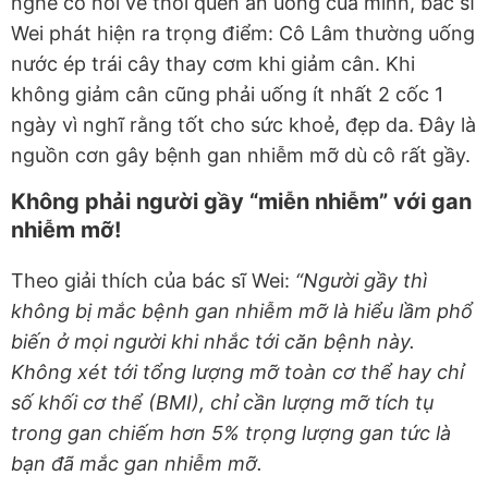
nghe cô nói về thói quen ăn uống của mình, bác sĩ
Wei phát hiện ra trọng điểm: Cô Lâm thường uống
nước ép trái cây thay cơm khi giảm cân. Khi
không giảm cân cũng phải uống ít nhất 2 cốc 1
ngày vì nghĩ rằng tốt cho sức khoẻ, đẹp da. Đây là
nguồn cơn gây bệnh gan nhiễm mỡ dù cô rất gầy.
Không phải người gầy “miễn nhiễm” với gan
nhiễm mỡ!
Theo giải thích của bác sĩ Wei:
“Người gầy thì
không bị mắc bệnh gan nhiễm mỡ là hiểu lầm phổ
biến ở mọi người khi nhắc tới căn bệnh này.
Không xét tới tổng lượng mỡ toàn cơ thể hay chỉ
số khối cơ thể (BMI), chỉ cần lượng mỡ tích tụ
trong gan chiếm hơn 5% trọng lượng gan tức là
bạn đã mắc gan nhiễm mỡ.