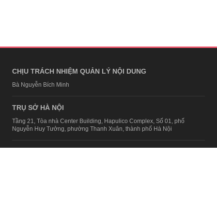
CHỊU TRÁCH NHIỆM QUẢN LÝ NỘI DUNG
Bà Nguyễn Bích Minh
TRỤ SỞ HÀ NỘI
Tầng 21, Tòa nhà Center Building, Hapulico Complex, Số 01, phố
Nguyễn Huy Tưởng, phường Thanh Xuân, thành phố Hà Nội
Email:
contact@afamily.vn |
Điện thoại:
024 7309 5555, máy lẻ 62.370
VPĐD TẠI TP.HCM
Tầng 4, Tòa nhà 123, số 127 Võ Văn Tần, Phường Xuân Hòa, TPHCM
Điện thoại:
028 7307 7979