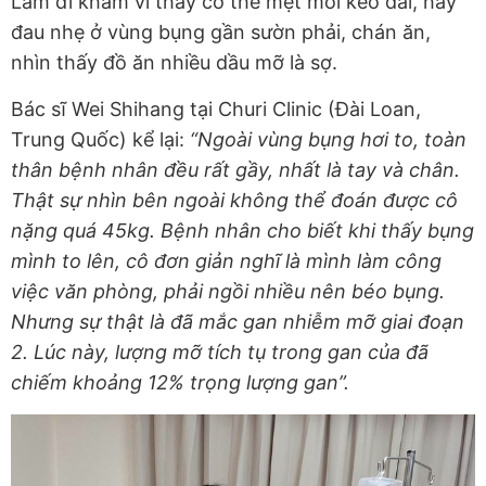
Lâm đi khám vì thấy cơ thể mệt mỏi kéo dài, hay
đau nhẹ ở vùng bụng gần sườn phải, chán ăn,
nhìn thấy đồ ăn nhiều dầu mỡ là sợ.
Bác sĩ Wei Shihang tại Churi Clinic (Đài Loan,
Trung Quốc) kể lại:
“Ngoài vùng bụng hơi to, toàn
thân bệnh nhân đều rất gầy, nhất là tay và chân.
Thật sự nhìn bên ngoài không thể đoán được cô
nặng quá 45kg. Bệnh nhân cho biết khi thấy bụng
mình to lên, cô đơn giản nghĩ là mình làm công
việc văn phòng, phải ngồi nhiều nên béo bụng.
Nhưng sự thật là đã mắc gan nhiễm mỡ giai đoạn
2. Lúc này, lượng mỡ tích tụ trong gan của đã
chiếm khoảng 12% trọng lượng gan”.