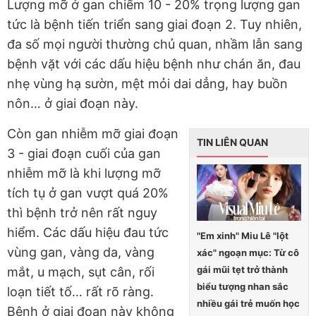
Lượng mỡ ở gan chiếm 10 - 20% trọng lượng gan
tức là bệnh tiến triển sang giai đoạn 2. Tuy nhiên,
đa số mọi người thường chủ quan, nhầm lẫn sang
bệnh vặt với các dấu hiệu bệnh như chán ăn, đau
nhẹ vùng hạ sườn, mệt mỏi dai dẳng, hay buồn
nôn… ở giai đoạn này.
Còn gan nhiễm mỡ giai đoạn
TIN LIÊN QUAN
3 - giai đoạn cuối của gan
nhiễm mỡ là khi lượng mỡ
tích tụ ở gan vượt quá 20%
thì bệnh trở nên rất nguy
hiểm. Các dấu hiệu đau tức
"Em xinh" Miu Lê "lột
vùng gan, vàng da, vàng
xác" ngoạn mục: Từ cô
gái mũi tẹt trở thành
mắt, u mạch, sụt cân, rối
biểu tượng nhan sắc
loạn tiết tố… rất rõ ràng.
nhiều gái trẻ muốn học
Bệnh ở giai đoạn này không