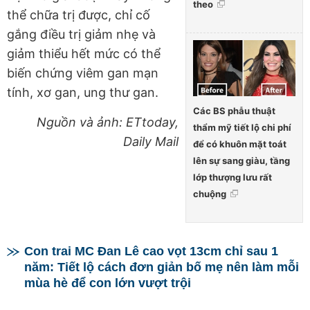
theo
thể chữa trị được, chỉ cố
gắng điều trị giảm nhẹ và
giảm thiểu hết mức có thể
biến chứng viêm gan mạn
tính, xơ gan, ung thư gan.
Các BS phẫu thuật
Nguồn và ảnh: ETtoday,
thẩm mỹ tiết lộ chi phí
Daily Mail
để có khuôn mặt toát
lên sự sang giàu, tầng
lớp thượng lưu rất
chuộng
Con trai MC Đan Lê cao vọt 13cm chỉ sau 1
năm: Tiết lộ cách đơn giản bố mẹ nên làm mỗi
mùa hè để con lớn vượt trội