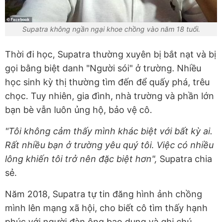
Supatra không ngần ngại khoe chồng vào năm 18 tuổi.
Thời đi học, Supatra thường xuyên bị bắt nạt và bị
gọi bằng biệt danh "Người sói" ở trường. Nhiều
học sinh kỳ thị thường tìm đến để quấy phá, trêu
chọc. Tuy nhiên, gia đình, nhà trường và phần lớn
bạn bè vẫn luôn ủng hộ, bảo vệ cô.
"Tôi không cảm thấy mình khác biệt với bất kỳ ai.
Rất nhiều bạn ở trường yêu quý tôi. Việc có nhiều
lông khiến tôi trở nên đặc biệt hơn",
Supatra chia
sẻ.
Năm 2018, Supatra tự tin đăng hình ảnh chồng
mình lên mạng xã hội, cho biết cô tìm thấy hạnh
phúc với người đàn ông bao dung và ghi chú