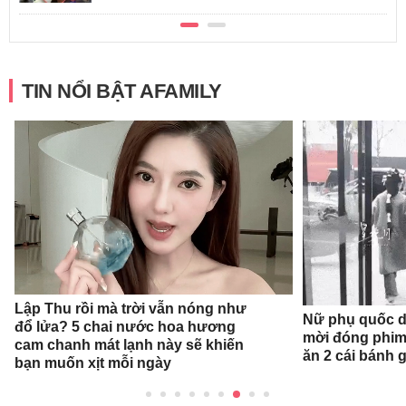
TIN NỔI BẬT AFAMILY
Lập Thu rồi mà trời vẫn nóng như
Nữ phụ quốc dâ
đổ lửa? 5 chai nước hoa hương
mời đóng phim
cam chanh mát lạnh này sẽ khiến
ăn 2 cái bánh 
bạn muốn xịt mỗi ngày