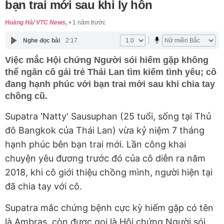
bạn trai mới sau khi ly hôn
Hoàng Hà/ VTC News,
1 năm trước
Nghe đọc bài
2:17
Việc mắc Hội chứng Người sói hiếm gặp không
thể ngăn cô gái trẻ Thái Lan tìm kiếm tình yêu; cô
đang hạnh phúc với bạn trai mới sau khi chia tay
chồng cũ.
Supatra 'Natty' Sausuphan (25 tuổi, sống tại Thủ
đô Bangkok của Thái Lan) vừa kỷ niệm 7 tháng
hạnh phúc bên bạn trai mới. Lần công khai
chuyện yêu đương trước đó của cô diễn ra năm
2018, khi cô giới thiệu chồng mình, người hiện tại
đã chia tay với cô.
Supatra mắc chứng bệnh cực kỳ hiếm gặp có tên
là Ambras, còn được gọi là Hội chứng Người sói.