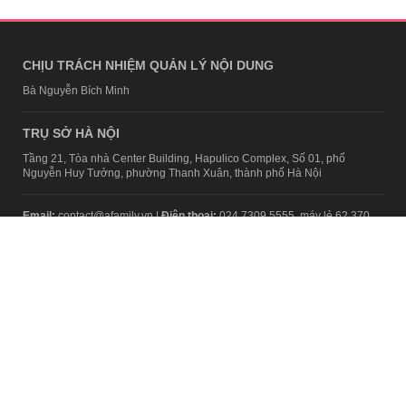
CHỊU TRÁCH NHIỆM QUẢN LÝ NỘI DUNG
Bà Nguyễn Bích Minh
TRỤ SỞ HÀ NỘI
Tầng 21, Tòa nhà Center Building, Hapulico Complex, Số 01, phố
Nguyễn Huy Tưởng, phường Thanh Xuân, thành phố Hà Nội
Email:
contact@afamily.vn |
Điện thoại:
024 7309 5555, máy lẻ 62.370
VPĐD TẠI TP.HCM
Tầng 4, Tòa nhà 123, số 127 Võ Văn Tần, Phường Xuân Hòa, TPHCM
Điện thoại:
028 7307 7979
Giấy phép thiết lập trang thông tin điện tử tổng hợp trên mạng số
2217/GP-TTĐT do Sở Thông tin và Truyền thông Hà Nội cấp ngày 10
tháng 4 năm 2019