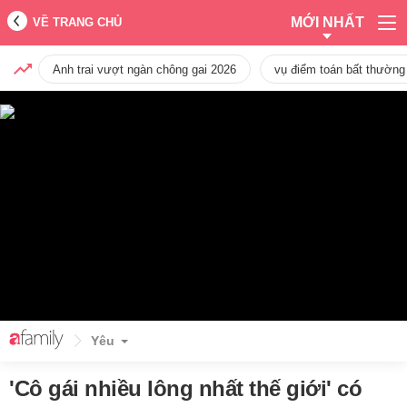
MỚI NHẤT
VỀ TRANG CHỦ
Anh trai vượt ngàn chông gai 2026
vụ điểm toán bất thường
Yêu
'Cô gái nhiều lông nhất thế giới' có