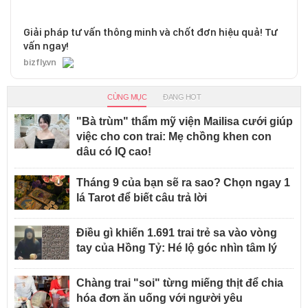
Giải pháp tư vấn thông minh và chốt đơn hiệu quả! Tư
vấn ngay!
bizfly.vn
CÙNG MỤC
ĐANG HOT
"Bà trùm" thẩm mỹ viện Mailisa cưới giúp
việc cho con trai: Mẹ chồng khen con
dâu có IQ cao!
Tháng 9 của bạn sẽ ra sao? Chọn ngay 1
lá Tarot để biết câu trả lời
Điều gì khiến 1.691 trai trẻ sa vào vòng
tay của Hồng Tỷ: Hé lộ góc nhìn tâm lý
Chàng trai "soi" từng miếng thịt để chia
hóa đơn ăn uống với người yêu