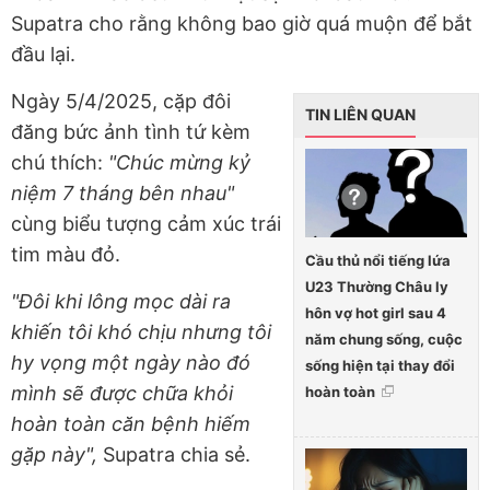
Supatra cho rằng không bao giờ quá muộn để bắt
đầu lại.
Ngày 5/4/2025, cặp đôi
TIN LIÊN QUAN
đăng bức ảnh tình tứ kèm
chú thích:
"Chúc mừng kỷ
niệm 7 tháng bên nhau"
cùng biểu tượng cảm xúc trái
tim màu đỏ.
Cầu thủ nổi tiếng lứa
U23 Thường Châu ly
"Đôi khi lông mọc dài ra
hôn vợ hot girl sau 4
khiến tôi khó chịu nhưng tôi
năm chung sống, cuộc
hy vọng một ngày nào đó
sống hiện tại thay đổi
mình sẽ được chữa khỏi
hoàn toàn
hoàn toàn căn bệnh hiếm
gặp này",
Supatra chia sẻ.