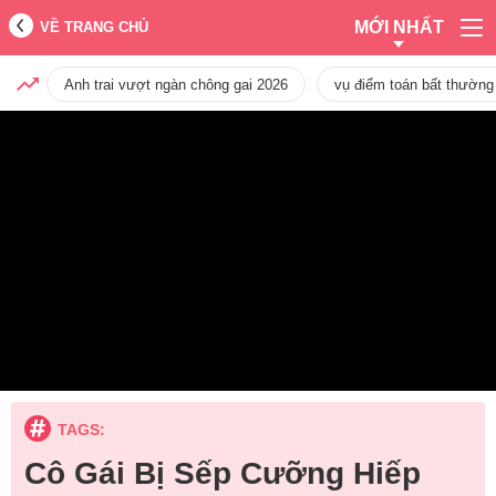
MỚI NHẤT
VỀ TRANG CHỦ
Anh trai vượt ngàn chông gai 2026
vụ điểm toán bất thường
TAGS:
Cô Gái Bị Sếp Cưỡng Hiếp