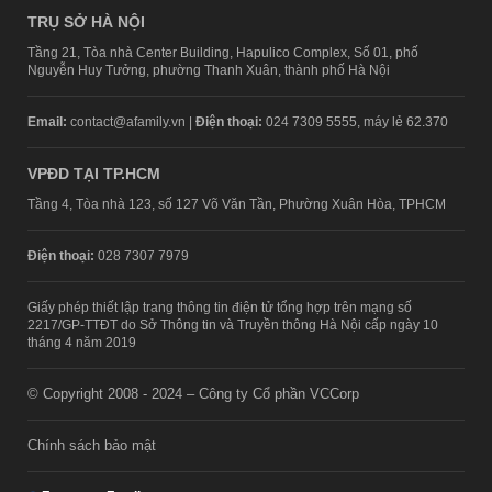
TRỤ SỞ HÀ NỘI
Tầng 21, Tòa nhà Center Building, Hapulico Complex, Số 01, phố
Nguyễn Huy Tưởng, phường Thanh Xuân, thành phố Hà Nội
Email:
contact@afamily.vn |
Điện thoại:
024 7309 5555, máy lẻ 62.370
VPĐD TẠI TP.HCM
Tầng 4, Tòa nhà 123, số 127 Võ Văn Tần, Phường Xuân Hòa, TPHCM
Điện thoại:
028 7307 7979
Giấy phép thiết lập trang thông tin điện tử tổng hợp trên mạng số
2217/GP-TTĐT do Sở Thông tin và Truyền thông Hà Nội cấp ngày 10
tháng 4 năm 2019
© Copyright 2008 - 2024 – Công ty Cổ phần VCCorp
Chính sách bảo mật