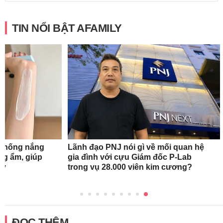
TIN NỔI BẬT AFAMILY
 chống nắng
Lãnh đạo PNJ nói gì về mối quan hệ
ng ẩm, giúp
gia đình với cựu Giám đốc P-Lab
ày
trong vụ 28.000 viên kim cương?
ĐỌC THÊM