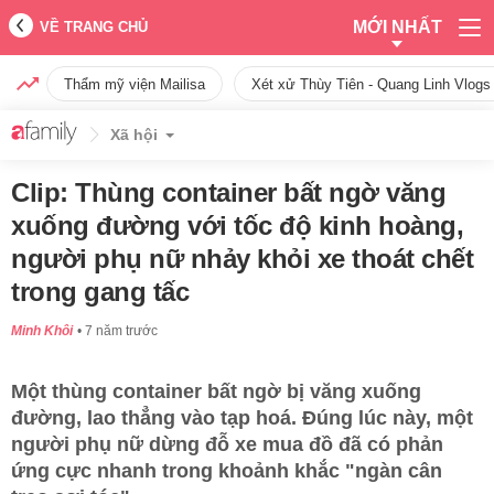
MỚI NHẤT
VỀ TRANG CHỦ
Thẩm mỹ viện Mailisa
Xét xử Thùy Tiên - Quang Linh Vlogs
Xã hội
Clip: Thùng container bất ngờ văng
xuống đường với tốc độ kinh hoàng,
người phụ nữ nhảy khỏi xe thoát chết
trong gang tấc
Minh Khôi
7 năm trước
Một thùng container bất ngờ bị văng xuống
đường, lao thẳng vào tạp hoá. Đúng lúc này, một
người phụ nữ dừng đỗ xe mua đồ đã có phản
ứng cực nhanh trong khoảnh khắc "ngàn cân