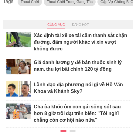
Tags:
Thoát Chết
Thoát Chết Trong Gang Tấc
Cặp Vợ Chồng Bị Co
CÙNG MỤC
ĐANG HOT
Xác định tài xế xe tải cầm thanh sắt chặn
đường, đấm người khác vì xin vượt
không được
Giả danh lương y để bán thuốc sinh lý
nam, thu lợi bất chính 120 tỷ đồng
Lãnh đạo địa phương nói gì về Hồ Văn
Khoa và Khánh Sky?
Cha òa khóc ôm con gái sống sót sau
hơn 8 giờ trôi dạt trên biển: "Tôi nghĩ
chẳng còn cơ hội nào nữa"