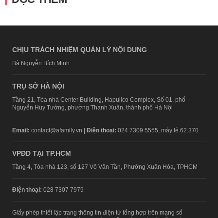
CHỊU TRÁCH NHIỆM QUẢN LÝ NỘI DUNG
Bà Nguyễn Bích Minh
TRỤ SỞ HÀ NỘI
Tầng 21, Tòa nhà Center Building, Hapulico Complex, Số 01, phố
Nguyễn Huy Tưởng, phường Thanh Xuân, thành phố Hà Nội
Email:
contact@afamily.vn |
Điện thoại:
024 7309 5555, máy lẻ 62.370
VPĐD TẠI TP.HCM
Tầng 4, Tòa nhà 123, số 127 Võ Văn Tần, Phường Xuân Hòa, TPHCM
Điện thoại:
028 7307 7979
Giấy phép thiết lập trang thông tin điện tử tổng hợp trên mạng số