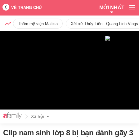
MỚI NHẤT
VỀ TRANG CHỦ
Thẩm mỹ viện Mailisa
Xét xử Thùy Tiên - Quang Linh Vlogs
Xã hội
Clip nam sinh lớp 8 bị bạn đánh gãy 3