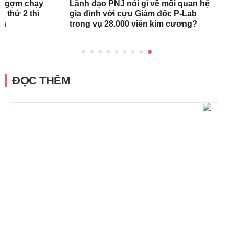
ch ngợm chạy
Lãnh đạo PNJ nói gì về mối quan hệ
 thứ 2 thì
gia đình với cựu Giám đốc P-Lab
ra
trong vụ 28.000 viên kim cương?
ĐỌC THÊM