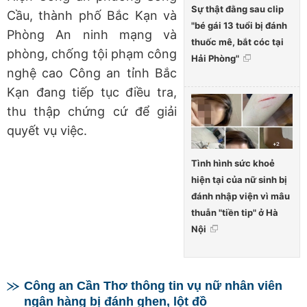
Sự thật đằng sau clip
Cầu, thành phố Bắc Kạn và
"bé gái 13 tuổi bị đánh
Phòng An ninh mạng và
thuốc mê, bắt cóc tại
phòng, chống tội phạm công
Hải Phòng"
nghệ cao Công an tỉnh Bắc
Kạn đang tiếp tục điều tra,
thu thập chứng cứ để giải
quyết vụ việc.
Tình hình sức khoẻ
hiện tại của nữ sinh bị
đánh nhập viện vì mâu
thuẫn "tiền tip" ở Hà
Nội
Công an Cần Thơ thông tin vụ nữ nhân viên
ngân hàng bị đánh ghen, lột đồ