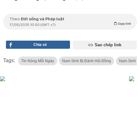
Theo
Đời sống và Pháp luật
Copy link
17/05/2025 10:50 (GMT +7)
Chia sẻ
Sao chép link
Tags:
Tin Nóng Mỗi Ngày
Nam Sinh Bị Đánh Hội Đồng
Nam Sinh B