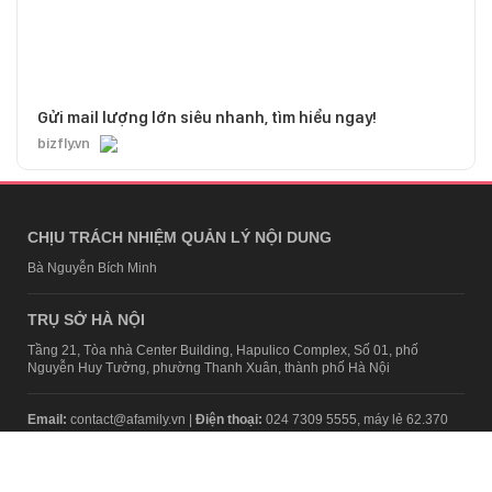
Gửi mail lượng lớn siêu nhanh, tìm hiểu ngay!
bizfly.vn
CHỊU TRÁCH NHIỆM QUẢN LÝ NỘI DUNG
Bà Nguyễn Bích Minh
TRỤ SỞ HÀ NỘI
Tầng 21, Tòa nhà Center Building, Hapulico Complex, Số 01, phố
Nguyễn Huy Tưởng, phường Thanh Xuân, thành phố Hà Nội
Email:
contact@afamily.vn |
Điện thoại:
024 7309 5555, máy lẻ 62.370
VPĐD TẠI TP.HCM