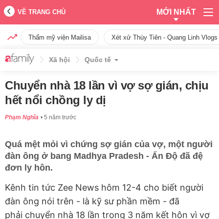
MỚI NHẤT
VỀ TRANG CHỦ
Thẩm mỹ viện Mailisa
Xét xử Thùy Tiên - Quang Linh Vlogs
Xã hội
Quốc tế
Chuyển nhà 18 lần vì vợ sợ gián, chịu
hết nổi chồng ly dị
Phạm Nghĩa
5 năm trước
Quá mệt mỏi vì chứng sợ gián của vợ, một người
đàn ông ở bang Madhya Pradesh - Ấn Độ đã đệ
đơn ly hôn.
Kênh tin tức Zee News hôm 12-4 cho biết người
đàn ông nói trên - là kỹ sư phần mềm - đã
phải chuyển nhà 18 lần trong 3 năm kết hôn vì vợ