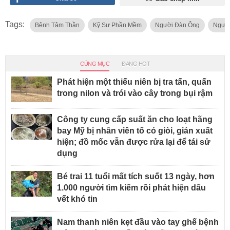
Tags:
Bệnh Tâm Thần
Kỹ Sư Phần Mềm
Người Đàn Ông
Người
CÙNG MỤC
ĐANG HOT
Phát hiện một thiếu niên bị tra tấn, quấn
trong nilon và trói vào cây trong bụi rậm
Công ty cung cấp suất ăn cho loạt hãng
bay Mỹ bị nhân viên tố có giòi, gián xuất
hiện; đồ mốc vẫn được rửa lại để tái sử
dụng
Bé trai 11 tuổi mất tích suốt 13 ngày, hơn
1.000 người tìm kiếm rồi phát hiện dấu
vết khó tin
Nam thanh niên kẹt đầu vào tay ghế bệnh