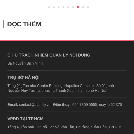
ĐỌC THÊM
CHỊU TRÁCH NHIỆM QUẢN LÝ NỘI DUNG
Bà Nguyễn Bích Minh
TRỤ SỞ HÀ NỘI
Tầng 21, Tòa nhà Center Building, Hapulico Complex, Số 01, phố
Nguyễn Huy Tưởng, phường Thanh Xuân, thành phố Hà Nội
Email:
contact@afamily.vn |
Điện thoại:
024 7309 5555, máy lẻ 62.370
VPĐD TẠI TP.HCM
Tầng 4, Tòa nhà 123, số 127 Võ Văn Tần, Phường Xuân Hòa, TPHCM