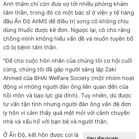
Anh thậm chí còn đưa vợ tới nhiều phòng khám
tâm thần, trong đó có một bác sĩ ở viện y tế hàng
đầu Ấn Độ AIIMS để điều trị song cô không chịu
dùng thuốc được kê đơn. Ngược lại, cô cho rằng
chồng mình không hiểu vấn đề và muốn tuyên bố
cô bị bệnh tâm thần.
"Để cho cuộc hôn nhân của chúng tôi cơ hội cuối
cùng, chúng tôi đã gặp người sáng lập Zaki
Ahmed của BHAI Welfare Society (một nhóm hoạt
động vì những người đàn ông liên quan đến của
hồi môn và bạo lực gia đình). Tuy nhiên, dù được
tư vấn tận tình nhưng người đàn ông vẫn đệ đơn
ly hôn vì cảm thấy quá mệt mỏi với cảnh chuyển
nhà và xấu hổ với bạn bè và người thân.
Ở Ấn Độ, kết hôn được coi là
TIN LIÊN QUAN