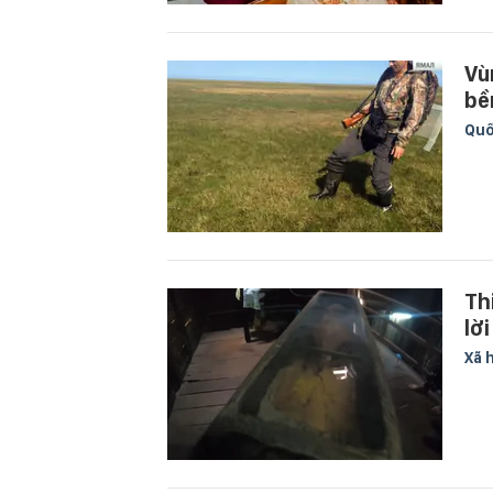
Vù
bề
Quố
Th
lời
Xã 