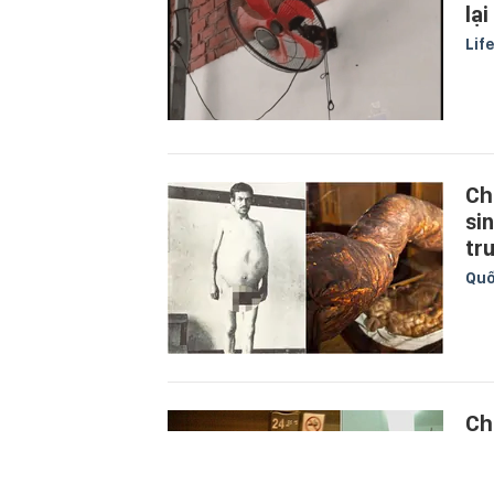
lạ
Lif
Ch
sin
tr
Quố
Ch
th
th