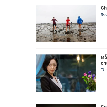
Ch
Quố
Mỗ
ch
Tâm
Co