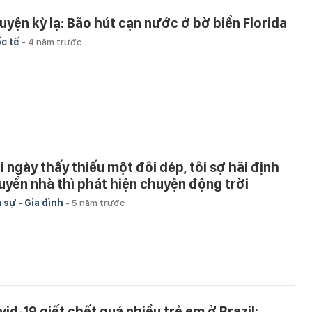
uyện kỳ lạ: Bão hút cạn nước ở bờ biển Florida
c tế
-
4 năm trước
i ngày thấy thiếu một đôi dép, tôi sợ hãi định
uyển nhà thì phát hiện chuyện động trời
 sự - Gia đình
-
5 năm trước
vid-19 giết chết quá nhiều trẻ em ở Brazil: