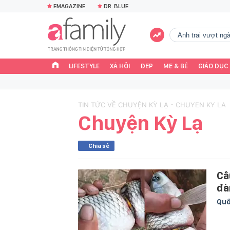
EMAGAZINE
DR. BLUE
Anh trai vượt n
LIFESTYLE
XÃ HỘI
ĐẸP
MẸ & BÉ
GIÁO DỤC
TIN TỨC VỀ CHUYỆN KỲ LẠ - CHUYEN KY LA
Chuyện Kỳ Lạ
Chia sẻ
Câ
đà
Quố