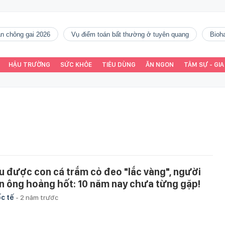
gàn chông gai 2026
vụ điểm toán bất thường ở tuyên quang
Bio
HẬU TRƯỜNG
SỨC KHỎE
TIÊU DÙNG
ĂN NGON
TÂM SỰ - GIA
u được con cá trắm cỏ đeo "lắc vàng", người
n ông hoảng hốt: 10 năm nay chưa từng gặp!
c tế
-
2 năm trước