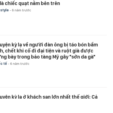
i là chiếc quạt nằm bên trên
estyle
-
6 năm trước
uyện kỳ lạ về người đàn ông bị táo bón bẩm
h, chết khi cố đi đại tiện và ruột già được
ưng bày trong bảo tàng Mỹ gây "sởn da gà"
c tế
-
6 năm trước
uyện kỳ lạ ở khách sạn lớn nhất thế giới: Cả
ang máy và thang bộ đều không có tầng 21,
iên hạ đồn thổi câu chuyện rợn người