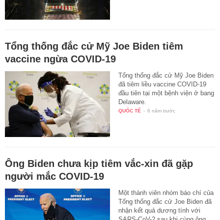
Tổng thống đắc cử Mỹ Joe Biden tiêm
vaccine ngừa COVID-19
Tổng thống đắc cử Mỹ Joe Biden
đã tiêm liều vaccine COVID-19
đầu tiên tại một bệnh viện ở bang
Delaware.
QUỐC TẾ
-
6 năm trước
Ông Biden chưa kịp tiêm vắc-xin đã gặp
người mắc COVID-19
Một thành viên nhóm báo chí của
Tổng thống đắc cử Joe Biden đã
nhận kết quả dương tính với
SARS-CoV-2 sau khi cùng ông…