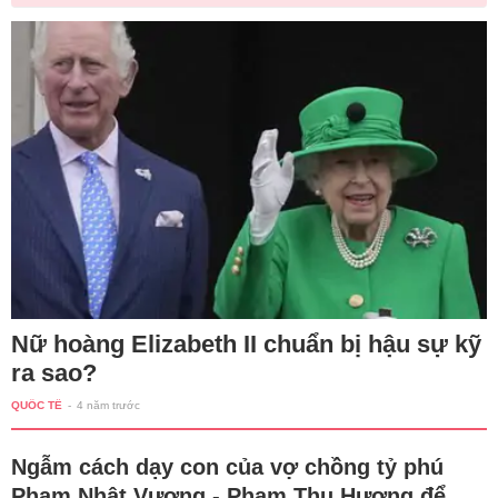
Nữ hoàng Elizabeth II chuẩn bị hậu sự kỹ
ra sao?
QUỐC TẾ
-
4 năm trước
Ngẫm cách dạy con của vợ chồng tỷ phú
Phạm Nhật Vượng - Phạm Thu Hương để