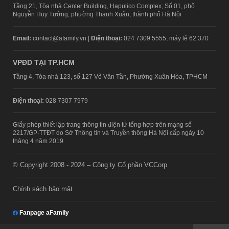
Tầng 21, Tòa nhà Center Building, Hapulico Complex, Số 01, phố
Nguyễn Huy Tưởng, phường Thanh Xuân, thành phố Hà Nội
Email:
contact@afamily.vn |
Điện thoại:
024 7309 5555, máy lẻ 62.370
VPĐD TẠI TP.HCM
Tầng 4, Tòa nhà 123, số 127 Võ Văn Tần, Phường Xuân Hòa, TPHCM
Điện thoại:
028 7307 7979
Giấy phép thiết lập trang thông tin điện tử tổng hợp trên mạng số
2217/GP-TTĐT do Sở Thông tin và Truyền thông Hà Nội cấp ngày 10
tháng 4 năm 2019
© Copyright 2008 - 2024 – Công ty Cổ phần VCCorp
Chính sách bảo mật
Fanpage aFamily