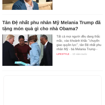
Tân Đệ nhất phu nhân Mỹ Melania Trump đã
tặng món quà gì cho nhà Obama?
Tất cả mọi người đều đang thắc
mắc, vào khoảnh khắc "chuyển
giao quyền lực", tân Đệ nhất phu
nhân Mỹ - bà Melania Trump -
đã…
LIFESTYLE
-
10 năm trước