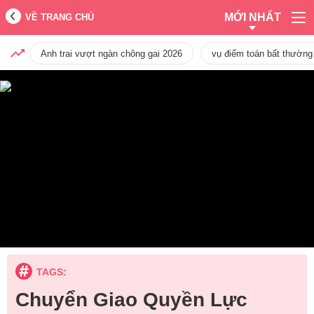
MỚI NHẤT
VỀ TRANG CHỦ
Anh trai vượt ngàn chông gai 2026
vụ điểm toán bất thường
TAGS:
Chuyển Giao Quyền Lực