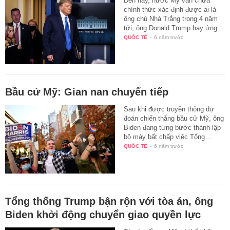
Đến nay, nước Mỹ vẫn chưa
chính thức xác định được ai là
ông chủ Nhà Trắng trong 4 năm
tới, ông Donald Trump hay ứng…
QUỐC TẾ
-
6 năm trước
Bầu cử Mỹ: Gian nan chuyển tiếp
Sau khi được truyền thông dự
đoán chiến thắng bầu cử Mỹ, ông
Biden đang từng bước thành lập
bộ máy bất chấp việc Tổng…
QUỐC TẾ
-
6 năm trước
Tổng thống Trump bận rộn với tòa án, ông
Biden khởi động chuyển giao quyền lực