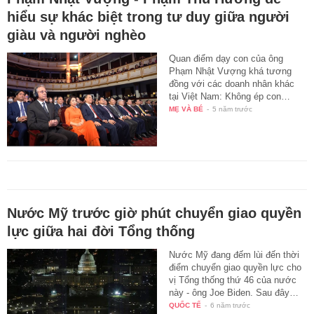
hiểu sự khác biệt trong tư duy giữa người
giàu và người nghèo
Quan điểm dạy con của ông
Phạm Nhật Vượng khá tương
đồng với các doanh nhân khác
tại Việt Nam: Không ép con…
MẸ VÀ BÉ
-
5 năm trước
Nước Mỹ trước giờ phút chuyển giao quyền
lực giữa hai đời Tổng thống
Nước Mỹ đang đếm lùi đến thời
điểm chuyển giao quyền lực cho
vị Tổng thống thứ 46 của nước
này - ông Joe Biden. Sau đây…
QUỐC TẾ
-
6 năm trước