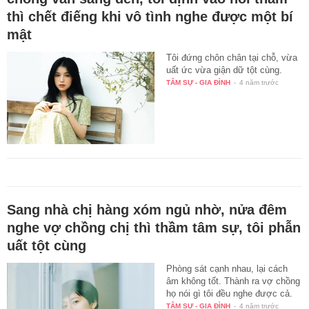
thì chết điếng khi vô tình nghe được một bí
mật
Tôi đứng chôn chân tại chỗ, vừa
uất ức vừa giận dữ tột cùng.
TÂM SỰ - GIA ĐÌNH
-
4 năm trước
Sang nhà chị hàng xóm ngủ nhờ, nửa đêm
nghe vợ chồng chị thì thầm tâm sự, tôi phẫn
uất tột cùng
Phòng sát cạnh nhau, lại cách
âm không tốt. Thành ra vợ chồng
họ nói gì tôi đều nghe được cả.
TÂM SỰ - GIA ĐÌNH
-
4 năm trước