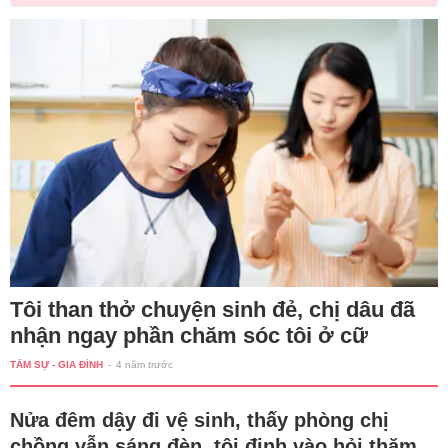
Tôi than thở chuyện sinh đẻ, chị dâu đã
nhận ngay phần chăm sóc tôi ở cữ
TÂM SỰ - GIA ĐÌNH
-
4 năm trước
Nửa đêm dậy đi vệ sinh, thấy phòng chị
chồng vẫn sáng đèn, tôi định vào hỏi thăm