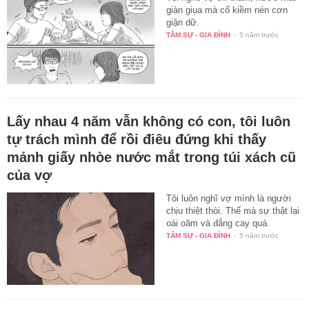
giàn giụa mà cố kiềm nén cơn
giận dữ.
TÂM SỰ - GIA ĐÌNH
-
5 năm trước
Lấy nhau 4 năm vẫn không có con, tôi luôn
tự trách mình để rồi điêu đứng khi thấy
mảnh giấy nhòe nước mắt trong túi xách cũ
của vợ
Tôi luôn nghĩ vợ mình là người
chịu thiệt thòi. Thế mà sự thật lại
oái oăm và đắng cay quá.
TÂM SỰ - GIA ĐÌNH
-
5 năm trước