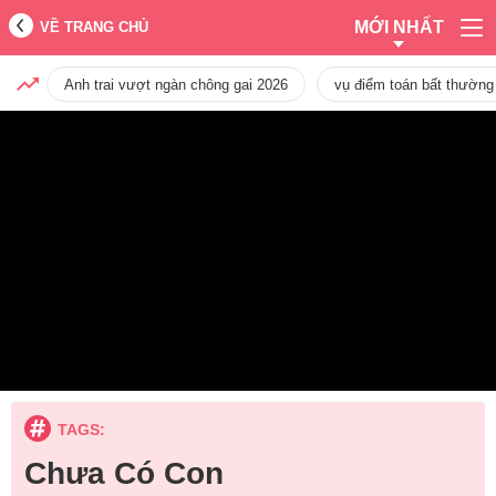
MỚI NHẤT
VỀ TRANG CHỦ
Anh trai vượt ngàn chông gai 2026
vụ điểm toán bất thường
TAGS:
Chưa Có Con