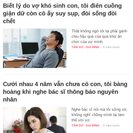
Biết lý do vợ khó sinh con, tôi điên cuồng
giận dữ còn cô ấy suy sụp, đòi sống đòi
chết
Thật không ngờ tôi lại phải gánh
chịu hậu quả của quá khứ ăn
chơi của vợ mình.
TÂM SỰ - GIA ĐÌNH
-
6 năm trước
Cưới nhau 4 năm vẫn chưa có con, tôi bàng
hoàng khi nghe bác sĩ thông báo nguyên
nhân
Nghe bác sĩ nói mà tôi sững sờ,
không nghĩ chồng mình lại làm
thế với vợ.
TÂM SỰ - GIA ĐÌNH
-
6 năm trước