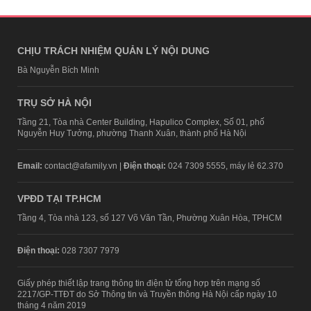
CHỊU TRÁCH NHIỆM QUẢN LÝ NỘI DUNG
Bà Nguyễn Bích Minh
TRỤ SỞ HÀ NỘI
Tầng 21, Tòa nhà Center Building, Hapulico Complex, Số 01, phố
Nguyễn Huy Tưởng, phường Thanh Xuân, thành phố Hà Nội
Email:
contact@afamily.vn |
Điện thoại:
024 7309 5555, máy lẻ 62.370
VPĐD TẠI TP.HCM
Tầng 4, Tòa nhà 123, số 127 Võ Văn Tần, Phường Xuân Hòa, TPHCM
Điện thoại:
028 7307 7979
Giấy phép thiết lập trang thông tin điện tử tổng hợp trên mạng số
2217/GP-TTĐT do Sở Thông tin và Truyền thông Hà Nội cấp ngày 10
tháng 4 năm 2019