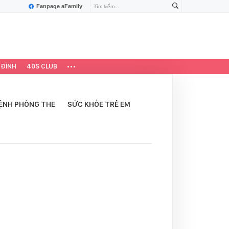
Fanpage aFamily
 ĐÌNH
40S CLUB
ỆNH PHÒNG THE
SỨC KHỎE TRẺ EM