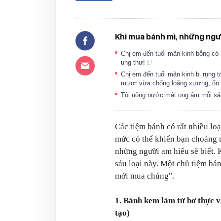
Khi mua bánh mì, những ngườ
Chị em đến tuổi mãn kinh bỗng có 
ung thư!
Chị em đến tuổi mãn kinh bị rụng 
mượt vừa chống loãng xương, ổn đ
Tôi uống nước mật ong ấm mỗi sán
Các tiệm bánh có rất nhiều lo
mức có thể khiến bạn choáng 
những người am hiểu sẽ biết.
sáu loại này. Một chủ tiệm bá
mới mua chúng".
1. Bánh kem làm từ bơ thực v
tạo)