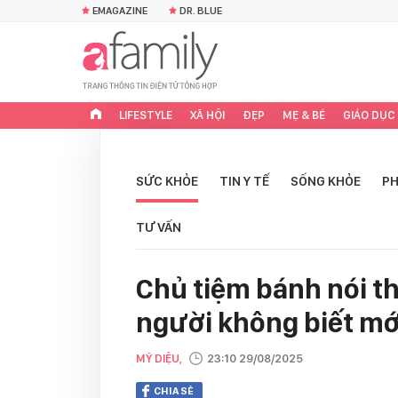
EMAGAZINE
DR. BLUE
LIFESTYLE
XÃ HỘI
ĐẸP
MẸ & BÉ
GIÁO DỤC
SỨC KHỎE
TIN Y TẾ
SỐNG KHỎE
PH
TƯ VẤN
Chủ tiệm bánh nói th
người không biết m
MỸ DIỆU,
23:10 29/08/2025
CHIA SẺ