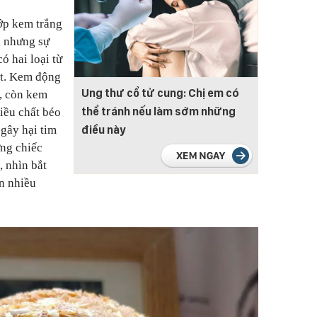
ớp kem trắng
, nhưng sự
có hai loại từ
ật. Kem động
Ung thư cổ tử cung: Chị em có
ỏ, còn kem
thể tránh nếu làm sớm những
iều chất béo
điều này
 gây hại tim
ững chiếc
, nhìn bắt
ẩn nhiều