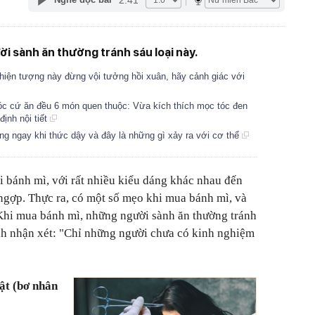
i sành ăn thường tránh sáu loại này.
hiện tượng này đừng vội tưởng hồi xuân, hãy cảnh giác với
tóc cứ ăn đều 6 món quen thuộc: Vừa kích thích mọc tóc đen
ịnh nội tiết
g ngay khi thức dậy và đây là những gì xảy ra với cơ thể
ại bánh mì, với rất nhiều kiểu dáng khác nhau đến
ngợp. Thực ra, có một số mẹo khi mua bánh mì, và
 Khi mua bánh mì, những người sành ăn thường tránh
nh nhận xét: "Chỉ những người chưa có kinh nghiệm
ật (bơ nhân