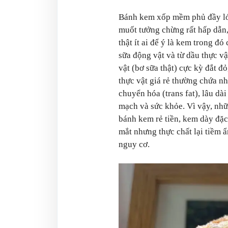
Bánh kem xốp mềm phủ đầy l
muốt tưởng chừng rất hấp dẫn
thật ít ai để ý là kem trong đó 
sữa động vật và từ dầu thực v
vật (bơ sữa thật) cực kỳ đắt đ
thực vật giá rẻ thường chứa nh
chuyển hóa (trans fat), lâu dài
mạch và sức khỏe. Vì vậy, nh
bánh kem rẻ tiền, kem dày đặc
mắt nhưng thực chất lại tiềm 
nguy cơ.