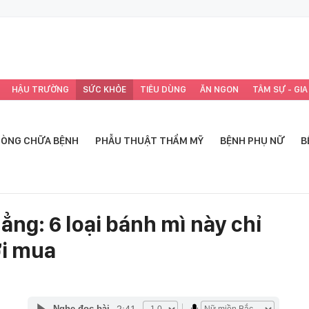
HẬU TRƯỜNG
SỨC KHỎE
TIÊU DÙNG
ĂN NGON
TÂM SỰ - GIA
ÒNG CHỮA BỆNH
PHẪU THUẬT THẨM MỸ
BỆNH PHỤ NỮ
B
ẳng: 6 loại bánh mì này chỉ
ới mua
2:41
Nghe đọc bài