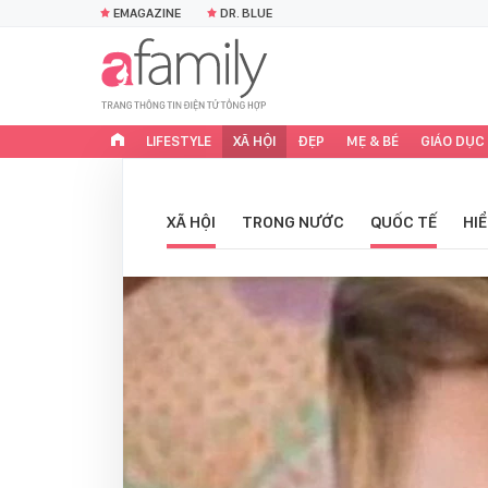
EMAGAZINE
DR. BLUE
LIFESTYLE
XÃ HỘI
ĐẸP
MẸ & BÉ
GIÁO DỤC
XÃ HỘI
TRONG NƯỚC
QUỐC TẾ
HI