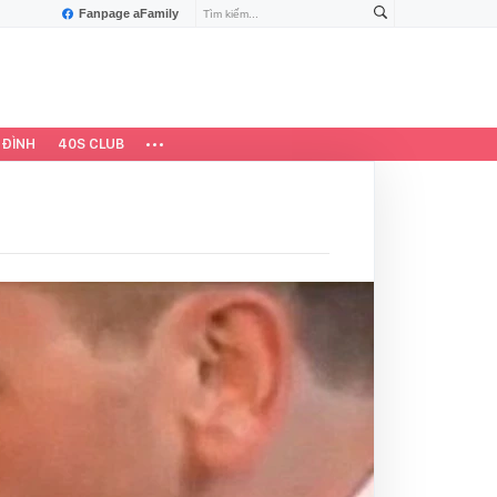
Fanpage aFamily
 ĐÌNH
40S CLUB