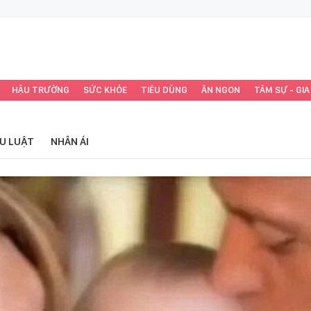
HẬU TRƯỜNG
SỨC KHỎE
TIÊU DÙNG
ĂN NGON
TÂM SỰ - GIA
ỂU LUẬT
NHÂN ÁI