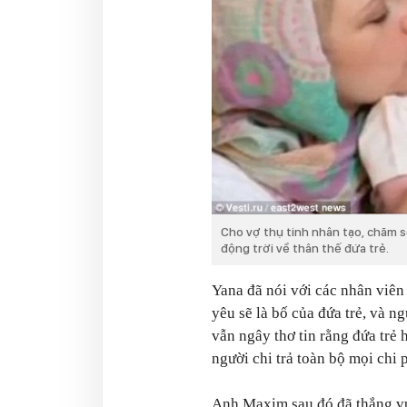
Cho vợ thụ tinh nhân tạo, chăm s
động trời về thân thế đứa trẻ.
Yana đã nói với các nhân viê
yêu sẽ là bố của đứa trẻ, và 
vẫn ngây thơ tin rằng đứa trẻ 
người chi trả toàn bộ mọi chi p
Anh Maxim sau đó đã thắng vụ