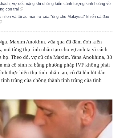
g khách, vợ sốc nặng khi chứng kiến cảnh tượng kinh hoàng về
ng con trai
lớp nilon và tội ác man rợ của "ông chú Malaysia" khiến cả đảo
 Nga, Maxim Anokhin, vừa qua đã đâm đơn kiện
nơi từng thụ tinh nhân tạo cho vợ anh ta vì cách
của họ. Theo đó, vợ cũ của Maxim, Yana Anokhina, 38
con mà cô sinh ra bằng phương pháp IVF không phải
ình thực hiện thụ tinh nhân tạo, cô đã lén lút dàn
tinh trùng của chồng thành tinh trùng của tình