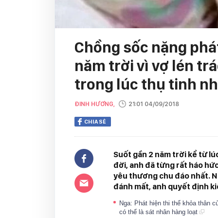
Chồng sốc nặng phát
năm trời vì vợ lén tr
trong lúc thụ tinh n
ĐINH HƯƠNG,
21:01 04/09/2018
CHIA SẺ
Suốt gần 2 năm trời kể từ lú
đời, anh đã từng rất háo hứ
yêu thương chu đáo nhất. Nà
đánh mất, anh quyết định ki
Nga: Phát hiện thi thể khỏa thân củ
có thể là sát nhân hàng loạt