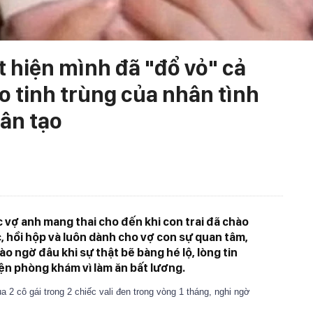
 hiện mình đã "đổ vỏ" cả
áo tinh trùng của nhân tình
hân tạo
c vợ anh mang thai cho đến khi con trai đã chào
c, hồi hộp và luôn dành cho vợ con sự quan tâm,
o ngờ đâu khi sự thật bẽ bàng hé lộ, lòng tin
ện phòng khám vì làm ăn bất lương.
a 2 cô gái trong 2 chiếc vali đen trong vòng 1 tháng, nghi ngờ