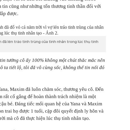
m tin cũng như những tổn thương tinh thần đối với
đắp được.
đã lén tráo tinh trùng của tình nhân trong lúc thụ tinh
i tin tưởng cô ấy 100% không một chút thắc mắc nên
 ta tiết lộ, tôi đã vô cùng sốc, không thể tin nổi đó
 Yana, Maxim đã luôn chăm sóc, thương yêu cô. Đến
m rất cố gắng để hoàn thành trách nhiệm là một
 cậu bé. Đáng tiếc mối quan hệ của Yana và Maxim
trai họ được 1 tuổi, cặp đôi quyết định ly hôn và
rời mà cô đã thực hiện lúc thụ tinh nhân tạo.