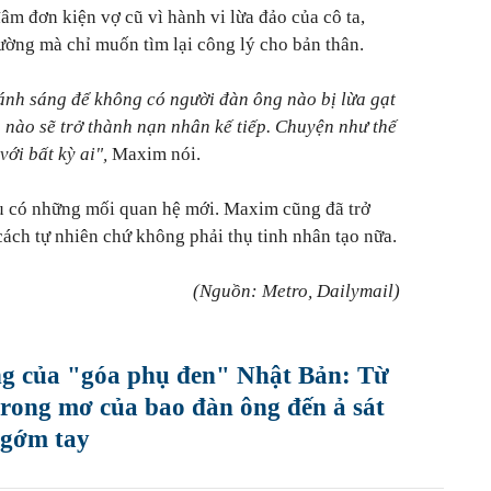
m đơn kiện vợ cũ vì hành vi lừa đảo của cô ta,
ường mà chỉ muốn tìm lại công lý cho bản thân.
ánh sáng để không có người đàn ông nào bị lừa gạt
 nào sẽ trở thành nạn nhân kế tiếp. Chuyện như thế
ới bất kỳ ai",
Maxim nói.
u có những mối quan hệ mới. Maxim cũng đã trở
ách tự nhiên chứ không phải thụ tinh nhân tạo nữa.
(Nguồn: Metro, Dailymail)
ng của "góa phụ đen" Nhật Bản: Từ
trong mơ của bao đàn ông đến ả sát
 gớm tay