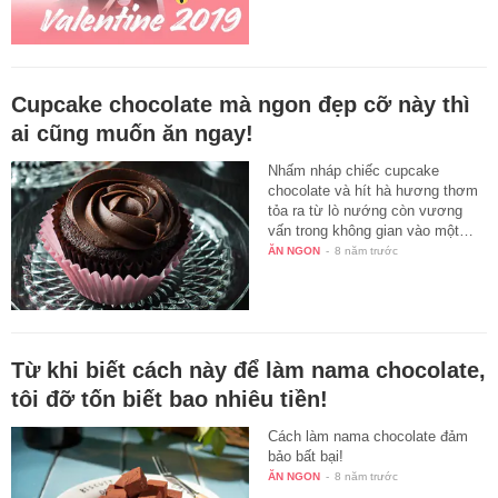
Cupcake chocolate mà ngon đẹp cỡ này thì
ai cũng muốn ăn ngay!
Nhấm nháp chiếc cupcake
chocolate và hít hà hương thơm
tỏa ra từ lò nướng còn vương
vấn trong không gian vào một…
ĂN NGON
-
8 năm trước
Từ khi biết cách này để làm nama chocolate,
tôi đỡ tốn biết bao nhiêu tiền!
Cách làm nama chocolate đảm
bảo bất bại!
ĂN NGON
-
8 năm trước