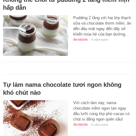
hấp dẫn
Pudding 2 tầng với hai lớp thạch
sữa và chocolate thơm mềm, ăn
đến đâu mát ngay đến đấy sẽ
khiến mùa hè của bạn dường…
ĂN NGON
-
9 năm trước
Tự làm nama chocolate tươi ngon không
khó chút nào
Với cách làm này, nama
chocolate mềm ngon tan ngay
đầu lưỡi cùng lớp phủ cacao có
chút vị đắng ngon quên sầu!
ĂN NGON
-
9 năm trước