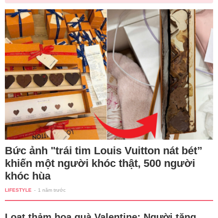
Bức ảnh "trái tim Louis Vuitton nát bét”
khiến một người khóc thật, 500 người
khóc hùa
LIFESTYLE
-
1 năm trước
Loạt thảm họa quà Valentine: Người tặng