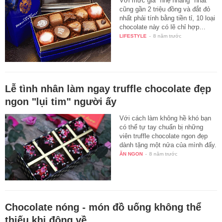
Với mức giá "nhẹ nhàng" nhất
cũng gần 2 triệu đồng và đắt đỏ
nhất phải tính bằng tiền tỉ, 10 loại
chocolate này có lẽ chỉ hợp…
LIFESTYLE
-
8 năm trước
Lễ tình nhân làm ngay truffle chocolate đẹp
ngon "lụi tim" người ấy
Với cách làm không hề khó bạn
có thể tự tay chuẩn bị những
viên truffle chocolate ngon đẹp
dành tặng một nửa của mình đấy.
ĂN NGON
-
8 năm trước
Chocolate nóng - món đồ uống không thể
thiếu khi đông về