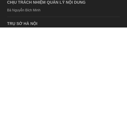
CHỊU TRÁCH NHIỆM QUẢN LÝ NỘI DUNG
Bà Nguyễn Bích Minh
TRỤ SỞ HÀ NỘI
Tầng 21, Tòa nhà Center Building, Hapulico Complex, Số 01, phố
Nguyễn Huy Tưởng, phường Thanh Xuân, thành phố Hà Nội
Email:
contact@afamily.vn |
Điện thoại:
024 7309 5555, máy lẻ 62.370
VPĐD TẠI TP.HCM
Tầng 4, Tòa nhà 123, số 127 Võ Văn Tần, Phường Xuân Hòa, TPHCM
Điện thoại:
028 7307 7979
Giấy phép thiết lập trang thông tin điện tử tổng hợp trên mạng số
2217/GP-TTĐT do Sở Thông tin và Truyền thông Hà Nội cấp ngày 10
tháng 4 năm 2019
© Copyright 2008 - 2024 – Công ty Cổ phần VCCorp