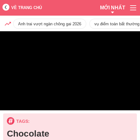
MỚI NHẤT
VỀ TRANG CHỦ
Anh trai vượt ngàn chông gai 2026
vụ điểm toán bất thường
TAGS:
Chocolate