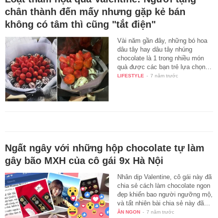
chân thành đến mấy nhưng gặp kẻ bán
không có tâm thì cũng "tắt điện"
Vài năm gần đây, những bó hoa
dâu tây hay dâu tây nhúng
chocolate là 1 trong nhiều món
quà được các bạn trẻ lựa chọn…
LIFESTYLE
-
7 năm trước
Ngất ngây với những hộp chocolate tự làm
gây bão MXH của cô gái 9x Hà Nội
Nhân dịp Valentine, cô gái này đã
chia sẻ cách làm chocolate ngon
đẹp khiến bao người ngưỡng mộ,
và tất nhiên bài chia sẻ này đã…
ĂN NGON
-
7 năm trước