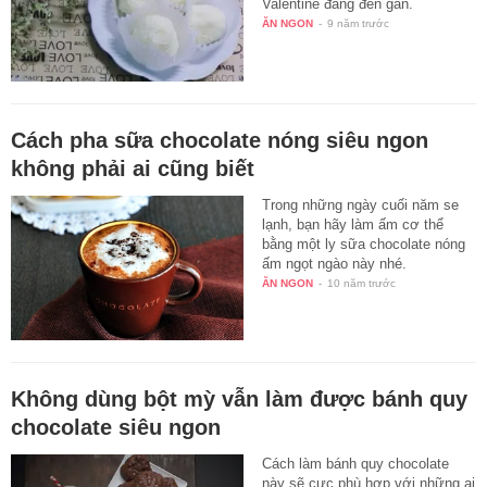
Valentine đang đến gần.
ĂN NGON
-
9 năm trước
Cách pha sữa chocolate nóng siêu ngon
không phải ai cũng biết
Trong những ngày cuối năm se
lạnh, bạn hãy làm ấm cơ thể
bằng một ly sữa chocolate nóng
ấm ngọt ngào này nhé.
ĂN NGON
-
10 năm trước
Không dùng bột mỳ vẫn làm được bánh quy
chocolate siêu ngon
Cách làm bánh quy chocolate
này sẽ cực phù hợp với những ai