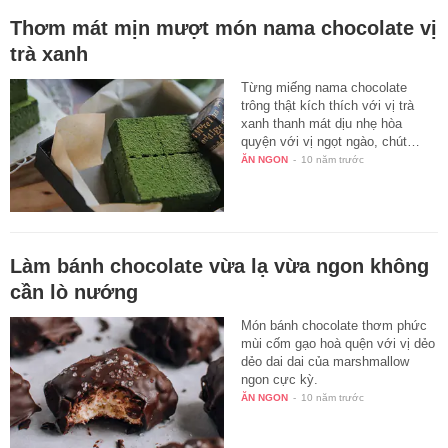
Thơm mát mịn mượt món nama chocolate vị
trà xanh
Từng miếng nama chocolate
trông thật kích thích với vị trà
xanh thanh mát dịu nhẹ hòa
quyện với vị ngọt ngào, chút…
ĂN NGON
-
10 năm trước
Làm bánh chocolate vừa lạ vừa ngon không
cần lò nướng
Món bánh chocolate thơm phức
mùi cốm gạo hoà quện với vị dẻo
dẻo dai dai của marshmallow
ngon cực kỳ.
ĂN NGON
-
10 năm trước