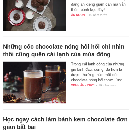
đang ăn kiêng giảm cân mà vẫn
thèm bánh kẹo đấy!
ĂN NGON
-
10 năm trước
Những cốc chocolate nóng hôi hổi chỉ nhìn
thôi cũng quên cái lạnh của mùa đông
Trong cái lạnh cóng của những
gió lạnh đầu, còn gì đã hơn là
được thưởng thức một cốc
chocolate nóng hổi thơm lừng…
XEM - ĂN - CHƠI
-
10 năm trước
Học ngay cách làm bánh kem chocolate đơn
giản bất bại