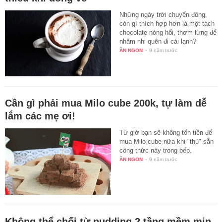
Những ngày trời chuyển đông,
còn gì thích hợp hơn là một tách
chocolate nóng hổi, thơm lừng để
nhâm nhi quên đi cái lạnh?
ĂN NGON
-
9 năm trước
Cần gì phải mua Milo cube 200k, tự làm dễ
lắm các mẹ ơi!
Từ giờ bạn sẽ không tốn tiền để
mua Milo cube nữa khi "thủ" sẵn
công thức này trong bếp.
ĂN NGON
-
9 năm trước
Không thể chối từ pudding 2 tầng mềm mịn