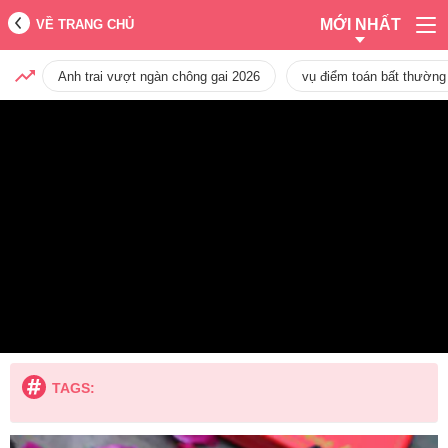
MỚI NHẤT
VỀ TRANG CHỦ
Anh trai vượt ngàn chông gai 2026
vụ điểm toán bất thường
TAGS: