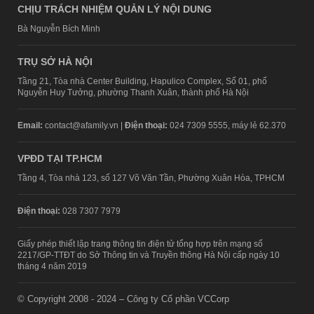
CHỊU TRÁCH NHIỆM QUẢN LÝ NỘI DUNG
Bà Nguyễn Bích Minh
TRỤ SỞ HÀ NỘI
Tầng 21, Tòa nhà Center Building, Hapulico Complex, Số 01, phố
Nguyễn Huy Tưởng, phường Thanh Xuân, thành phố Hà Nội
Email:
contact@afamily.vn |
Điện thoại:
024 7309 5555, máy lẻ 62.370
VPĐD TẠI TP.HCM
Tầng 4, Tòa nhà 123, số 127 Võ Văn Tần, Phường Xuân Hòa, TPHCM
Điện thoại:
028 7307 7979
Giấy phép thiết lập trang thông tin điện tử tổng hợp trên mạng số
2217/GP-TTĐT do Sở Thông tin và Truyền thông Hà Nội cấp ngày 10
tháng 4 năm 2019
© Copyright 2008 - 2024 – Công ty Cổ phần VCCorp