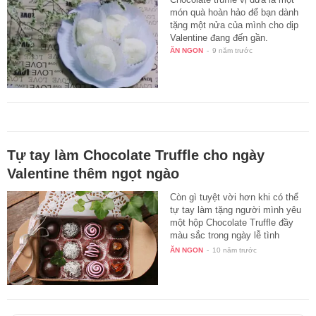
món quà hoàn hảo để bạn dành
tặng một nửa của mình cho dịp
Valentine đang đến gần.
ĂN NGON
-
9 năm trước
Tự tay làm Chocolate Truffle cho ngày
Valentine thêm ngọt ngào
Còn gì tuyệt vời hơn khi có thể
tự tay làm tặng người mình yêu
một hộp Chocolate Truffle đầy
màu sắc trong ngày lễ tình
nhân…
ĂN NGON
-
10 năm trước