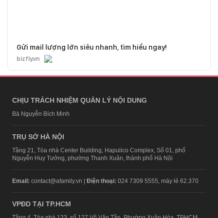
Gửi mail lượng lớn siêu nhanh, tìm hiểu ngay!
bizfly.vn
CHỊU TRÁCH NHIỆM QUẢN LÝ NỘI DUNG
Bà Nguyễn Bích Minh
TRỤ SỞ HÀ NỘI
Tầng 21, Tòa nhà Center Building, Hapulico Complex, Số 01, phố
Nguyễn Huy Tưởng, phường Thanh Xuân, thành phố Hà Nội
Email:
contact@afamily.vn |
Điện thoại:
024 7309 5555, máy lẻ 62.370
VPĐD TẠI TP.HCM
Tầng 4, Tòa nhà 123, số 127 Võ Văn Tần, Phường Xuân Hòa, TPHCM