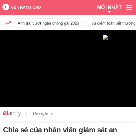
MỚI NHẤT
VỀ TRANG CHỦ
Anh trai vượt ngàn chông gai 2026
vụ điểm toán bất thường
Lifestyle
Chia sẻ của nhân viên giám sát an