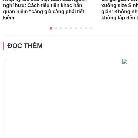
nghỉ hưu: Cách tiêu tiền khác hẳn
xuống size S n
quan niệm “càng già càng phải tiết
giản: Không nh
kiệm”
không tập đến k
ĐỌC THÊM