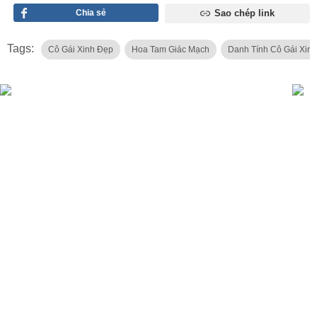
Chia sẻ
Sao chép link
Tags:
Cô Gái Xinh Đẹp
Hoa Tam Giác Mạch
Danh Tính Cô Gái Xin