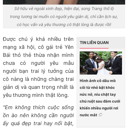
Sở hữu vẻ ngoài xinh đẹp, hiện đại, song Trang thổ lộ
trong tương lai muốn có người yêu giản dị, chỉ cần lịch sự,
có học vấn và yêu thương cô thật lòng là được rồi!
Được chú ý khá nhiều trên
TIN LIÊN QUAN
mạng xã hội, cô gái trẻ Yên
Bái thỏ thẻ thừa nhận mình
chưa có người yêu mẫu
người bạn trai lý tưởng của
cô nàng là những chàng trai
Hình ảnh cô dâu mồ
giản dị và quan trọng nhất là
côi từ nhỏ bật khóc
nức nở, níu chặt tay
yêu thương mình thật lòng.
chú ruột sau đám cưới
"Em không thích cuộc sống
khiến nhiều người rơi
ồn ào nên không cần người
nước mắt
ấy quá đẹp trai hay nổi bật,