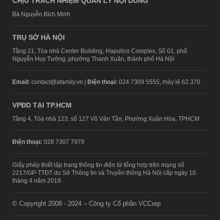
CHỊU TRÁCH NHIỆM QUẢN LÝ NỘI DUNG
Bà Nguyễn Bích Minh
TRỤ SỞ HÀ NỘI
Tầng 21, Tòa nhà Center Building, Hapulico Complex, Số 01, phố
Nguyễn Huy Tưởng, phường Thanh Xuân, thành phố Hà Nội
Email:
contact@afamily.vn |
Điện thoại:
024 7309 5555, máy lẻ 62.370
VPĐD TẠI TP.HCM
Tầng 4, Tòa nhà 123, số 127 Võ Văn Tần, Phường Xuân Hòa, TPHCM
Điện thoại:
028 7307 7979
Giấy phép thiết lập trang thông tin điện tử tổng hợp trên mạng số
2217/GP-TTĐT do Sở Thông tin và Truyền thông Hà Nội cấp ngày 10
tháng 4 năm 2019
© Copyright 2008 - 2024 – Công ty Cổ phần VCCorp