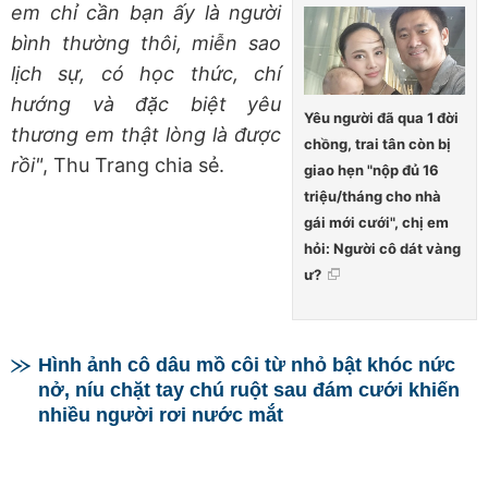
em chỉ cần bạn ấy là người
bình thường thôi, miễn sao
lịch sự, có học thức, chí
hướng và đặc biệt yêu
Yêu người đã qua 1 đời
thương em thật lòng là được
chồng, trai tân còn bị
rồi"
, Thu Trang chia sẻ.
giao hẹn "nộp đủ 16
triệu/tháng cho nhà
gái mới cưới", chị em
hỏi: Người cô dát vàng
ư?
Hình ảnh cô dâu mồ côi từ nhỏ bật khóc nức
nở, níu chặt tay chú ruột sau đám cưới khiến
nhiều người rơi nước mắt