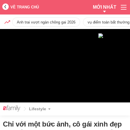
MỚI NHẤT
VỀ TRANG CHỦ
Anh trai vượt ngàn chông gai 2026
vụ điểm toán bất thường
Lifestyle
Chỉ với một bức ảnh, cô gái xinh đẹp