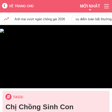
MỚI NHẤT
VỀ TRANG CHỦ
Anh trai vượt ngàn chông gai 2026
vụ điểm toán bất thường
TAGS:
Chị Chồng Sinh Con