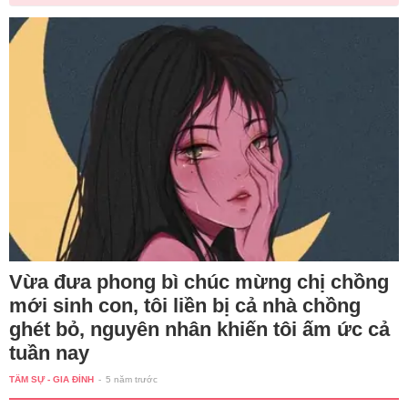
Vừa đưa phong bì chúc mừng chị chồng
mới sinh con, tôi liền bị cả nhà chồng
ghét bỏ, nguyên nhân khiến tôi ấm ức cả
tuần nay
TÂM SỰ - GIA ĐÌNH
-
5 năm trước