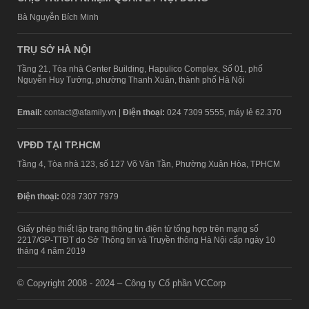
Bà Nguyễn Bích Minh
TRỤ SỞ HÀ NỘI
Tầng 21, Tòa nhà Center Building, Hapulico Complex, Số 01, phố
Nguyễn Huy Tưởng, phường Thanh Xuân, thành phố Hà Nội
Email:
contact@afamily.vn |
Điện thoại:
024 7309 5555, máy lẻ 62.370
VPĐD TẠI TP.HCM
Tầng 4, Tòa nhà 123, số 127 Võ Văn Tần, Phường Xuân Hòa, TPHCM
Điện thoại:
028 7307 7979
Giấy phép thiết lập trang thông tin điện tử tổng hợp trên mạng số
2217/GP-TTĐT do Sở Thông tin và Truyền thông Hà Nội cấp ngày 10
tháng 4 năm 2019
© Copyright 2008 - 2024 – Công ty Cổ phần VCCorp