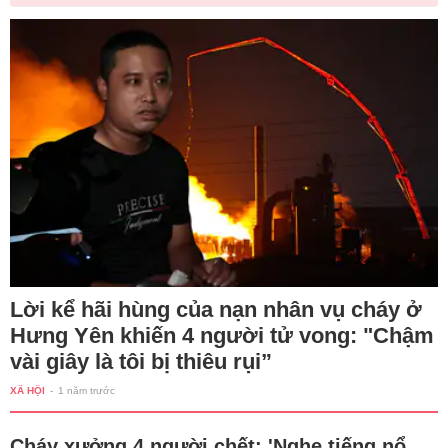
Lời kể hãi hùng của nạn nhân vụ cháy ở
Hưng Yên khiến 4 người tử vong: "Chậm
vài giây là tôi bị thiêu rụi”
XÃ HỘI
-
1 năm trước
Cháy xưởng 4 người chết: 'Nghe tiếng nổ