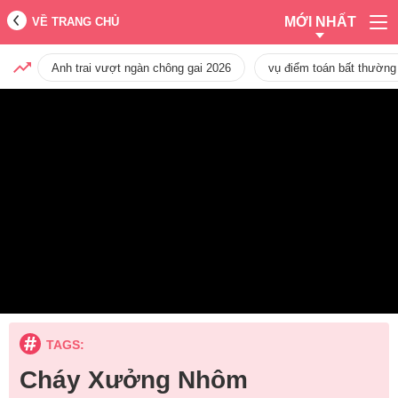
MỚI NHẤT
VỀ TRANG CHỦ
Anh trai vượt ngàn chông gai 2026
vụ điểm toán bất thường
TAGS:
Cháy Xưởng Nhôm