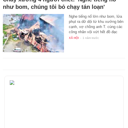
như bom, chúng tôi bỏ chạy tán loạn'
Nghe tiếng nổ lớn như bom, lửa
phụt ra dữ dội từ khu xưởng bên
cạnh, vợ chồng anh T. cùng các
công nhân vội vứt hết đồ đạc
tán…
XÃ HỘI
-
1 năm trước