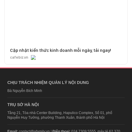
Cập nhật kiến thức kinh doanh mỗi ngày, tải ngay!
cafebiz.vn
CHỊU TRÁCH NHIỆM QUẢN LÝ NỘI DUNG
Bà Nguyễn Bích Minh
TRỤ SỞ HÀ NỘI
Tầng 21, Tòa nhà Center Building, Hapulico Complex, Số 01, phố
Nguyễn Huy Tưởng, phường Thanh Xuân, thành phố Hà Nội
Email:
contact@afamily.vn |
Điện thoại:
024 7309 5555, máy lẻ 62.370