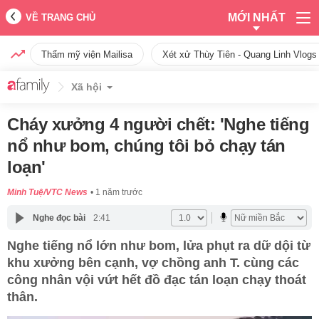
MỚI NHẤT
VỀ TRANG CHỦ
Thẩm mỹ viện Mailisa
Xét xử Thùy Tiên - Quang Linh Vlogs
Xã hội
Cháy xưởng 4 người chết: 'Nghe tiếng
nổ như bom, chúng tôi bỏ chạy tán
loạn'
Minh Tuệ/VTC News
1 năm trước
Nghe đọc bài
2:41
Nghe tiếng nổ lớn như bom, lửa phụt ra dữ dội từ
khu xưởng bên cạnh, vợ chồng anh T. cùng các
công nhân vội vứt hết đồ đạc tán loạn chạy thoát
thân.