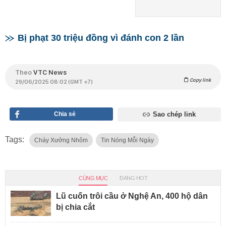
Bị phạt 30 triệu đồng vì đánh con 2 lần
Theo
VTC News
Copy link
29/06/2025 08:02 (GMT +7)
Chia sẻ
Sao chép link
Tags:
Cháy Xưởng Nhôm
Tin Nóng Mỗi Ngày
CÙNG MỤC
ĐANG HOT
Lũ cuốn trôi cầu ở Nghệ An, 400 hộ dân
bị chia cắt