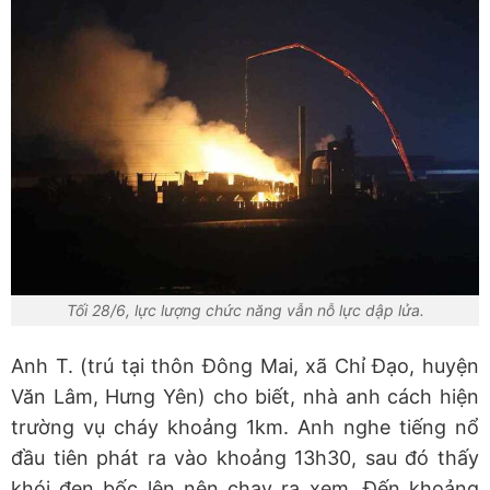
Tối 28/6, lực lượng chức năng vẫn nỗ lực dập lửa.
Anh T. (trú tại thôn Đông Mai, xã Chỉ Đạo, huyện
Văn Lâm, Hưng Yên) cho biết, nhà anh cách hiện
trường vụ cháy khoảng 1km. Anh nghe tiếng nổ
đầu tiên phát ra vào khoảng 13h30, sau đó thấy
khói đen bốc lên nên chạy ra xem. Đến khoảng