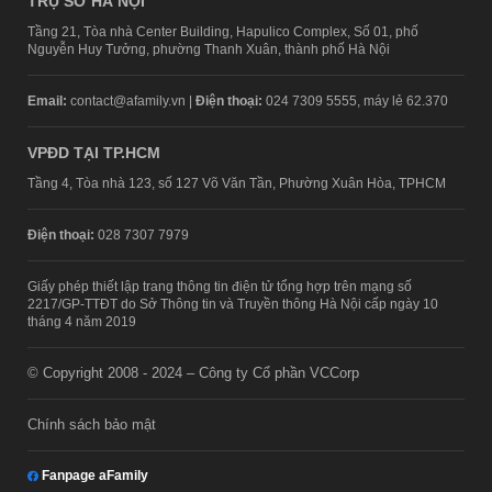
TRỤ SỞ HÀ NỘI
Tầng 21, Tòa nhà Center Building, Hapulico Complex, Số 01, phố
Nguyễn Huy Tưởng, phường Thanh Xuân, thành phố Hà Nội
Email:
contact@afamily.vn |
Điện thoại:
024 7309 5555, máy lẻ 62.370
VPĐD TẠI TP.HCM
Tầng 4, Tòa nhà 123, số 127 Võ Văn Tần, Phường Xuân Hòa, TPHCM
Điện thoại:
028 7307 7979
Giấy phép thiết lập trang thông tin điện tử tổng hợp trên mạng số
2217/GP-TTĐT do Sở Thông tin và Truyền thông Hà Nội cấp ngày 10
tháng 4 năm 2019
© Copyright 2008 - 2024 – Công ty Cổ phần VCCorp
Chính sách bảo mật
Fanpage aFamily