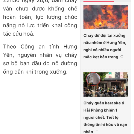
22h30 ngày 28/6, đám cháy
vẫn chưa được khống chế
hoàn toàn, lực lượng chức
năng nỗ lực triển khai công
tác cứu hoả.
Cháy dữ dội tại xưởng
nấu nhôm ở Hưng Yên,
Theo Công an tỉnh Hưng
nghi có nhiều người
Yên, nguyên nhân vụ cháy
mắc kẹt bên trong
sơ bộ ban đầu do nổ đường
ống dẫn khí trong xưởng.
Cháy quán karaoke ở
Hải Phòng khiến 1
người chết: Tiết lộ
thông tin hi hữu về nạn
nhân