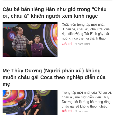
Cậu bé bắn tiếng Hàn như gió trong "Cháu
ơi, cháu à" khiến người xem kinh ngạc
Xuất hiện trong tập mới nhất
"Cháu ơi, cháu à", cháu trai của
đạo diễn Đặng Tất Bình gây bất
ngờ khi có thể nói thành thạo
cả…
GIẢI TRÍ
-
9 năm trước
Mẹ Thùy Dương (Người phán xử) không
muốn cháu gái Coca theo nghiệp diễn của
mẹ
Trong tập mới nhất của "Cháu ơi,
cháu à", mẹ ruột diễn viên Thùy
Dương tiết lộ rằng bà mong rằng
cháu gái sẽ không theo nghiệp…
GIẢI TRÍ
-
9 năm trước