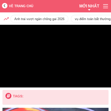
MỚI NHẤT
VỀ TRANG CHỦ
Anh trai vượt ngàn chông gai 2026
vụ điểm toán bất thường
TAGS: