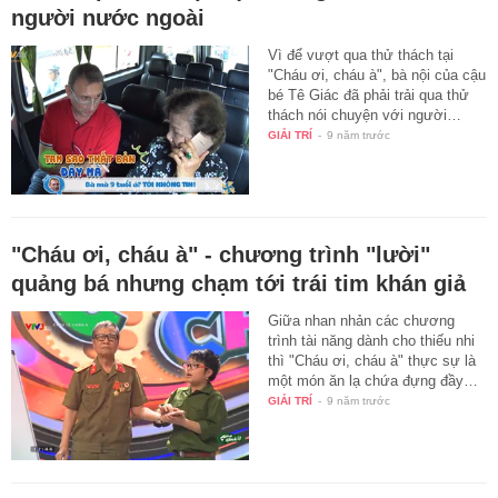
người nước ngoài
Vì để vượt qua thử thách tại
"Cháu ơi, cháu à", bà nội của cậu
bé Tê Giác đã phải trải qua thử
thách nói chuyện với người…
GIẢI TRÍ
-
9 năm trước
"Cháu ơi, cháu à" - chương trình "lười"
quảng bá nhưng chạm tới trái tim khán giả
Giữa nhan nhản các chương
trình tài năng dành cho thiếu nhi
thì "Cháu ơi, cháu à" thực sự là
một món ăn lạ chứa đựng đầy…
GIẢI TRÍ
-
9 năm trước