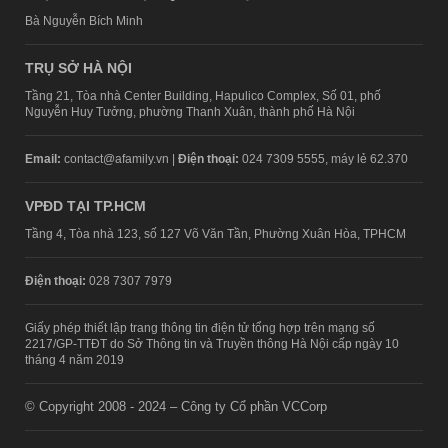
Bà Nguyễn Bích Minh
TRỤ SỞ HÀ NỘI
Tầng 21, Tòa nhà Center Building, Hapulico Complex, Số 01, phố
Nguyễn Huy Tưởng, phường Thanh Xuân, thành phố Hà Nội
Email:
contact@afamily.vn |
Điện thoại:
024 7309 5555, máy lẻ 62.370
VPĐD TẠI TP.HCM
Tầng 4, Tòa nhà 123, số 127 Võ Văn Tần, Phường Xuân Hòa, TPHCM
Điện thoại:
028 7307 7979
Giấy phép thiết lập trang thông tin điện tử tổng hợp trên mạng số
2217/GP-TTĐT do Sở Thông tin và Truyền thông Hà Nội cấp ngày 10
tháng 4 năm 2019
© Copyright 2008 - 2024 – Công ty Cổ phần VCCorp