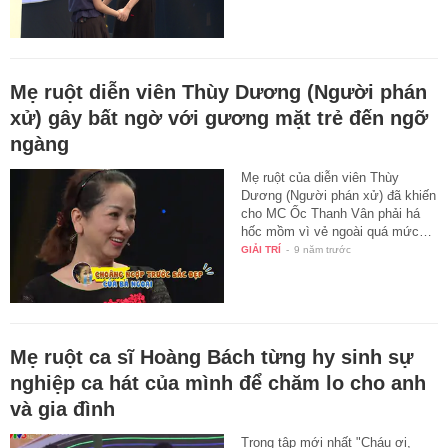
Mẹ ruột diễn viên Thùy Dương (Người phán
xử) gây bất ngờ với gương mặt trẻ đến ngỡ
ngàng
Mẹ ruột của diễn viên Thùy
Dương (Người phán xử) đã khiến
cho MC Ốc Thanh Vân phải há
hốc mồm vì vẻ ngoài quá mức…
GIẢI TRÍ
-
9 năm trước
Mẹ ruột ca sĩ Hoàng Bách từng hy sinh sự
nghiệp ca hát của mình để chăm lo cho anh
và gia đình
Trong tập mới nhất "Cháu ơi,