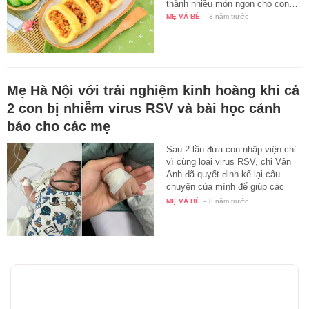
thành nhiều món ngon cho con…
MẸ VÀ BÉ
-
3 năm trước
Mẹ Hà Nội với trải nghiệm kinh hoàng khi cả
2 con bị nhiễm virus RSV và bài học cảnh
báo cho các mẹ
Sau 2 lần đưa con nhập viện chỉ
vì cùng loại virus RSV, chị Vân
Anh đã quyết định kể lại câu
chuyện của mình để giúp các
bố…
MẸ VÀ BÉ
-
8 năm trước