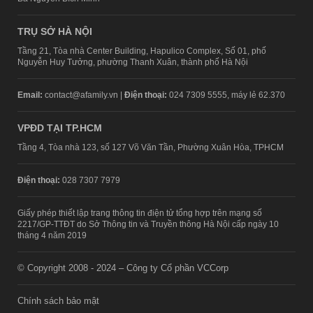
TRỤ SỞ HÀ NỘI
Tầng 21, Tòa nhà Center Building, Hapulico Complex, Số 01, phố
Nguyễn Huy Tưởng, phường Thanh Xuân, thành phố Hà Nội
Email:
contact@afamily.vn |
Điện thoại:
024 7309 5555, máy lẻ 62.370
VPĐD TẠI TP.HCM
Tầng 4, Tòa nhà 123, số 127 Võ Văn Tần, Phường Xuân Hòa, TPHCM
Điện thoại:
028 7307 7979
Giấy phép thiết lập trang thông tin điện tử tổng hợp trên mạng số
2217/GP-TTĐT do Sở Thông tin và Truyền thông Hà Nội cấp ngày 10
tháng 4 năm 2019
© Copyright 2008 - 2024 – Công ty Cổ phần VCCorp
Chính sách bảo mật