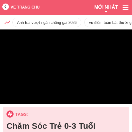
MỚI NHẤT
VỀ TRANG CHỦ
Anh trai vượt ngàn chông gai 2026
vụ điểm toán bất thường
TAGS:
Chăm Sóc Trẻ 0-3 Tuổi