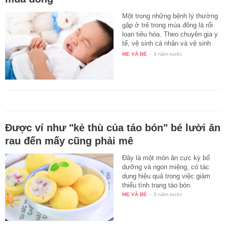
Một trong những bệnh lý thường
gặp ở trẻ trong mùa đông là rối
loạn tiêu hóa. Theo chuyên gia y
tế, vệ sinh cá nhân và vệ sinh
ăn…
MẸ VÀ BÉ
-
3 năm trước
Được ví như "kẻ thù của táo bón" bé lười ăn
rau đến mấy cũng phải mê
Đây là một món ăn cực kỳ bổ
dưỡng và ngon miệng, có tác
dụng hiệu quả trong việc giảm
thiểu tình trạng táo bón.
MẸ VÀ BÉ
-
3 năm trước