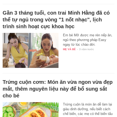
Gần 3 tháng tuổi, con trai Minh Hằng đã có
thể tự ngủ trong vòng "1 nốt nhạc", lịch
trình sinh hoạt cực khoa học
Em bé Mỡ được mẹ rèn nếp ăn,
ngủ theo phương pháp Easy
ngay từ lúc chào đời.
MẸ VÀ BÉ
-
3 năm trước
Trứng cuộn cơm: Món ăn vừa ngon vừa đẹp
mắt, thêm nguyên liệu này để bổ sung sắt
cho bé
Trứng cuộn là món ăn dễ làm lại
giàu dinh dưỡng, nếu biết cách
chế biến, các mẹ có thể biến tấu