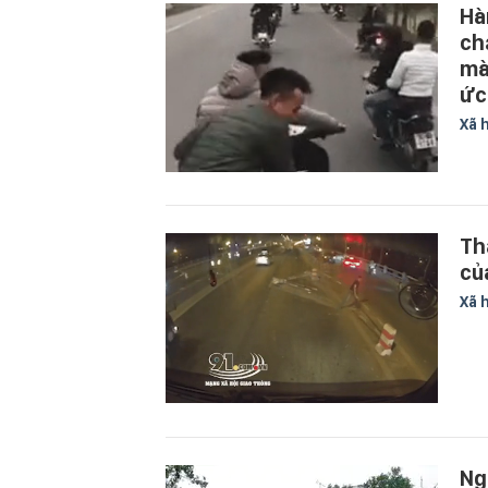
Hà
ch
mà
ức
Xã 
Th
củ
Xã 
Ng