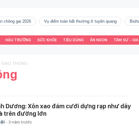
gàn chông gai 2026
vụ điểm toán bất thường ở tuyên quang
Bio
HẬU TRƯỜNG
SỨC KHỎE
TIÊU DÙNG
ĂN NGON
TÂM SỰ - GIA
O GIAO THONG
ông
nh Dương: Xôn xao đám cưới dựng rạp như dãy
à trên đường lớn
hội
-
3 năm trước