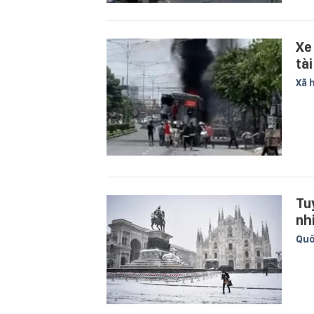
Xe
tà
Xã 
Tu
nh
Quố