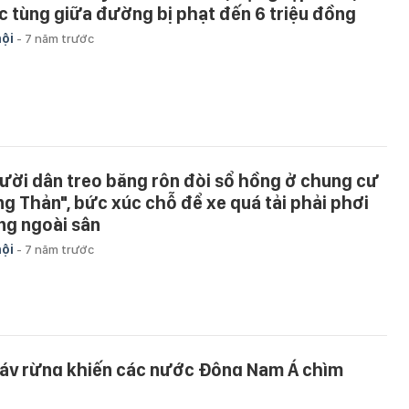
ệc tùng giữa đường bị phạt đến 6 triệu đồng
hội
-
7 năm trước
ười dân treo băng rôn đòi sổ hồng ở chung cư
ng Thản", bức xúc chỗ để xe quá tải phải phơi
ng ngoài sân
hội
-
7 năm trước
áy rừng khiến các nước Đông Nam Á chìm
ong khói mù