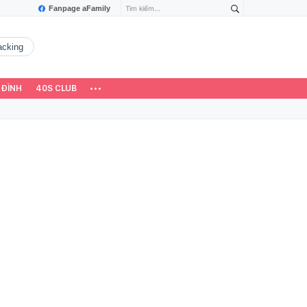
Fanpage aFamily
hacking
 ĐÌNH
40S CLUB