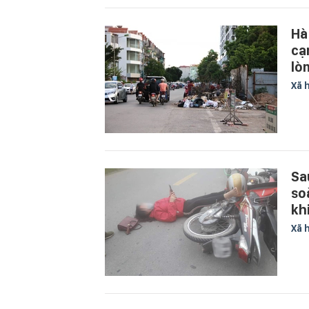
Hà
cạ
lò
Xã 
Sa
so
kh
Xã 