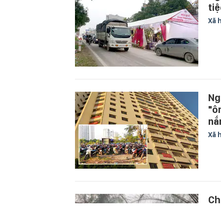
ti
Xã 
Ng
"ô
nắ
Xã 
Ch
tr