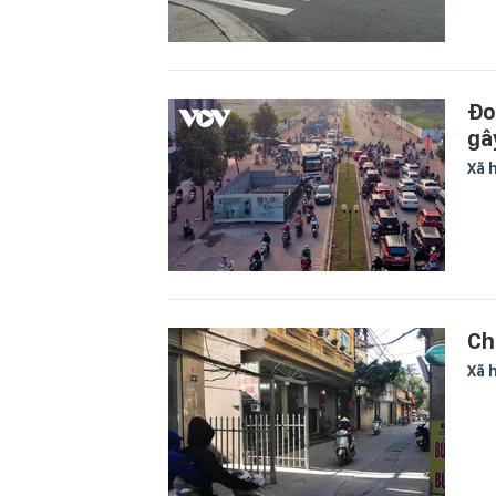
Đo
gâ
Xã 
Ch
Xã 