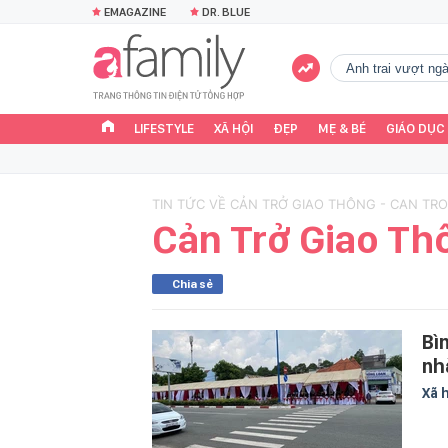
EMAGAZINE
DR. BLUE
Anh trai vượt n
LIFESTYLE
XÃ HỘI
ĐẸP
MẸ & BÉ
GIÁO DỤC
TIN TỨC VỀ CẢN TRỞ GIAO THÔNG - CAN TR
Cản Trở Giao Th
Chia sẻ
Bì
nh
Xã 